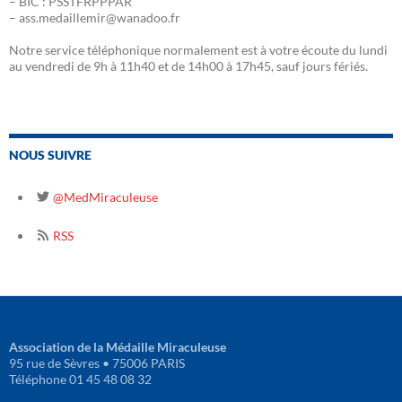
– BIC : PSSTFRPPPAR
– ass.medaillemir@wanadoo.fr
Notre service téléphonique normalement est à votre écoute du lundi
au vendredi de 9h à 11h40 et de 14h00 à 17h45, sauf jours fériés.
NOUS SUIVRE
@MedMiraculeuse
RSS
Association de la Médaille Miraculeuse
95 rue de Sèvres • 75006 PARIS
Téléphone 01 45 48 08 32