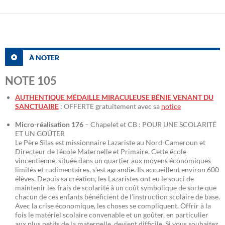
À NOTER
NOTE 105
AUTHENTIQUE MÉDAILLE MIRACULEUSE BÉNIE VENANT DU
SANCTUAIRE
: OFFERTE gratuitement avec sa
notice
Micro-réalisation 176
– Chapelet et CB : POUR UNE SCOLARITÉ
ET UN GOÛTER
Le Père Silas est missionnaire Lazariste au Nord-Cameroun et
Directeur de l’école Maternelle et Primaire. Cette école
vincentienne, située dans un quartier aux moyens économiques
limités et rudimentaires, s’est agrandie. Ils accueillent environ 600
élèves. Depuis sa création, les Lazaristes ont eu le souci de
maintenir les frais de scolarité à un coût symbolique de sorte que
chacun de ces enfants bénéficient de l’instruction scolaire de base.
Avec la crise économique, les choses se compliquent. Offrir à la
fois le matériel scolaire convenable et un goûter, en particulier
aux plus petits de la maternelle, devient difficile. Si vous souhaitez