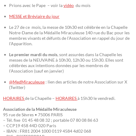
Prions avec le Pape – voir la
vidéo
du mois
MESSE et Bréviaire du jour
Le 27 de ce mois, la messe de 10h30 est célébrée en la Chapelle
Notre-Dame de la Médaille Miraculeuse 140 rue du Bac pour les
membres vivants et défunts de l’Association en rappel du jour de
l’Apparition.
Le premier mardi du mois
, sont assurées dans la Chapelle les
messes de la NEUVAINE à 10h30, 12h30 ou 15h30. Elles sont
célébrées aux intentions données par les membres de
l’Association (sauf en janvier)
@MedMiraculeuse
: lien des articles de notre Association sur X
(Twitter)
HORAIRES
de la Chapelle –
HORAIRES
à 15h30 le vendredi.
Association de la Médaille Miraculeuse
95 rue de Sèvres • 75006 PARIS
– Tél. fixe 01 45 48 08 32 ; portable 07 80 08 86 63
– CCP19 458 44D 020 Paris
– IBAN : FR81 2004 1000 0119 4584 4d02 068