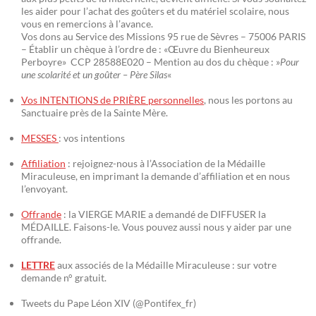
les aider pour l’achat des goûters et du matériel scolaire, nous
vous en remercions à l’avance.
Vos dons au Service des Missions 95 rue de Sèvres – 75006 PARIS
– Établir un chèque à l’ordre de : «Œuvre du Bienheureux
Perboyre» CCP 28588E020 – Mention au dos du chèque : »
Pour
une scolarité et un goûter – Père Silas
«
Vos INTENTIONS de PRIÈRE personnelles
, nous les portons au
Sanctuaire près de la Sainte Mère.
MESSES
: vos intentions
Affiliation
: rejoignez-nous à l’Association de la Médaille
Miraculeuse, en imprimant la demande d’affiliation et en nous
l’envoyant.
Offrande
: la VIERGE MARIE a demandé de DIFFUSER la
MÉDAILLE. Faisons-le. Vous pouvez aussi nous y aider par une
offrande.
LETTRE
aux associés de la Médaille Miraculeuse : sur votre
demande n° gratuit.
Tweets du Pape Léon XIV (@Pontifex_fr)