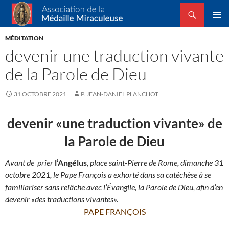
Recherche
Association de la Médaille Miraculeuse
ALLER
MENU
AU
MÉDITATION
PRINCI
CONTENU
devenir une traduction vivante
de la Parole de Dieu
31 OCTOBRE 2021
P. JEAN-DANIEL PLANCHOT
devenir «une traduction vivante» de
la Parole de Dieu
Avant de prier
l’Angélus
, place saint-Pierre de Rome, dimanche 31
octobre 2021, le Pape François a exhorté dans sa catéchèse à se
familiariser sans relâche avec l’Évangile, la Parole de Dieu, afin d’en
devenir «des traductions vivantes».
PAPE FRANÇOIS