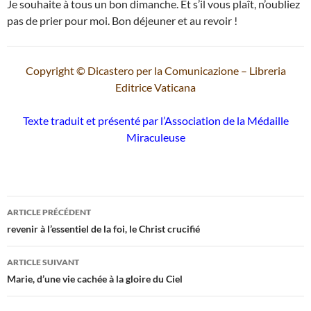
Je souhaite à tous un bon dimanche. Et s’il vous plaît, n’oubliez
pas de prier pour moi. Bon déjeuner et au revoir !
Copyright © Dicastero per la Comunicazione – Libreria
Editrice Vaticana
Texte traduit et présenté par l’Association de la Médaille
Miraculeuse
Navigation
ARTICLE PRÉCÉDENT
des
revenir à l’essentiel de la foi, le Christ crucifié
articles
ARTICLE SUIVANT
Marie, d’une vie cachée à la gloire du Ciel