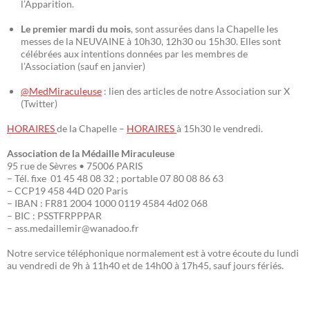
l’Apparition.
Le premier mardi du mois
, sont assurées dans la Chapelle les
messes de la NEUVAINE à 10h30, 12h30 ou 15h30. Elles sont
célébrées aux intentions données par les membres de
l’Association (sauf en janvier)
@MedMiraculeuse
: lien des articles de notre Association sur X
(Twitter)
HORAIRES
de la Chapelle –
HORAIRES
à 15h30 le vendredi.
Association de la Médaille Miraculeuse
95 rue de Sèvres • 75006 PARIS
– Tél. fixe 01 45 48 08 32 ; portable 07 80 08 86 63
– CCP19 458 44D 020 Paris
– IBAN : FR81 2004 1000 0119 4584 4d02 068
– BIC : PSSTFRPPPAR
– ass.medaillemir@wanadoo.fr
Notre service téléphonique normalement est à votre écoute du lundi
au vendredi de 9h à 11h40 et de 14h00 à 17h45, sauf jours fériés.