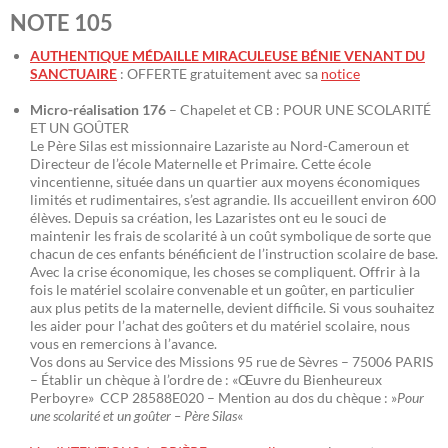
NOTE 105
AUTHENTIQUE MÉDAILLE MIRACULEUSE BÉNIE VENANT DU
SANCTUAIRE
: OFFERTE gratuitement avec sa
notice
Micro-réalisation 176
– Chapelet et CB : POUR UNE SCOLARITÉ
ET UN GOÛTER
Le Père Silas est missionnaire Lazariste au Nord-Cameroun et
Directeur de l’école Maternelle et Primaire. Cette école
vincentienne, située dans un quartier aux moyens économiques
limités et rudimentaires, s’est agrandie. Ils accueillent environ 600
élèves. Depuis sa création, les Lazaristes ont eu le souci de
maintenir les frais de scolarité à un coût symbolique de sorte que
chacun de ces enfants bénéficient de l’instruction scolaire de base.
Avec la crise économique, les choses se compliquent. Offrir à la
fois le matériel scolaire convenable et un goûter, en particulier
aux plus petits de la maternelle, devient difficile. Si vous souhaitez
les aider pour l’achat des goûters et du matériel scolaire, nous
vous en remercions à l’avance.
Vos dons au Service des Missions 95 rue de Sèvres – 75006 PARIS
– Établir un chèque à l’ordre de : «Œuvre du Bienheureux
Perboyre» CCP 28588E020 – Mention au dos du chèque : »
Pour
une scolarité et un goûter – Père Silas
«