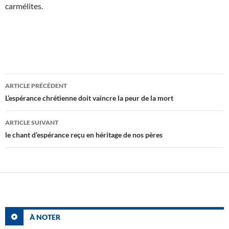
carmélites.
Navigation
ARTICLE PRÉCÉDENT
des
L’espérance chrétienne doit vaincre la peur de la mort
articles
ARTICLE SUIVANT
le chant d’espérance reçu en héritage de nos pères
À NOTER