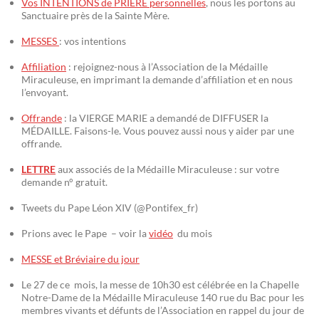
Vos INTENTIONS de PRIÈRE personnelles
, nous les portons au
Sanctuaire près de la Sainte Mère.
MESSES
: vos intentions
Affiliation
: rejoignez-nous à l’Association de la Médaille
Miraculeuse, en imprimant la demande d’affiliation et en nous
l’envoyant.
Offrande
: la VIERGE MARIE a demandé de DIFFUSER la
MÉDAILLE. Faisons-le. Vous pouvez aussi nous y aider par une
offrande.
LETTRE
aux associés de la Médaille Miraculeuse : sur votre
demande n° gratuit.
Tweets du Pape Léon XIV (@Pontifex_fr)
Prions avec le Pape – voir la
vidéo
du mois
MESSE et Bréviaire du jour
Le 27 de ce mois, la messe de 10h30 est célébrée en la Chapelle
Notre-Dame de la Médaille Miraculeuse 140 rue du Bac pour les
membres vivants et défunts de l’Association en rappel du jour de