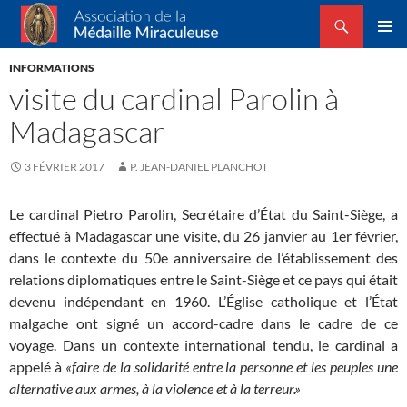
Recherche
Association de la Médaille Miraculeuse
ALLER
MENU
AU
INFORMATIONS
PRINCI
CONTENU
visite du cardinal Parolin à
Madagascar
3 FÉVRIER 2017
P. JEAN-DANIEL PLANCHOT
Le cardinal Pietro Parolin, Secrétaire d’État du Saint-Siège, a
effectué à Madagascar une visite, du 26 janvier au 1er février,
dans le contexte du 50e anniversaire de l’établissement des
relations diplomatiques entre le Saint-Siège et ce pays qui était
devenu indépendant en 1960. L’Église catholique et l’État
malgache ont signé un accord-cadre dans le cadre de ce
voyage. Dans un contexte international tendu, le cardinal a
appelé à
«faire de la solidarité entre la personne et les peuples une
alternative aux armes, à la violence et à la terreur.»