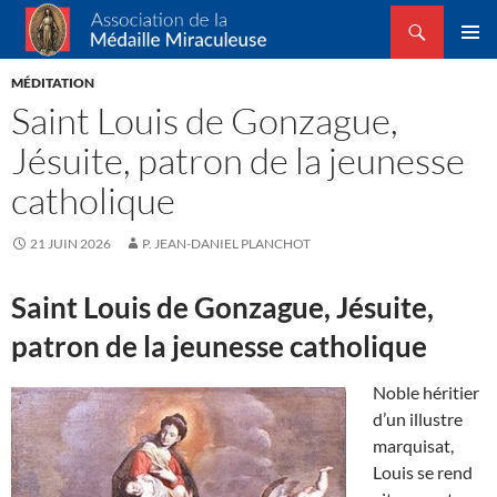
Recherche
Association de la Médaille Miraculeuse
ALLER
MENU
AU
MÉDITATION
PRINCI
CONTENU
Saint Louis de Gonzague,
Jésuite, patron de la jeunesse
catholique
21 JUIN 2026
P. JEAN-DANIEL PLANCHOT
Saint Louis de Gonzague, Jésuite,
patron de la jeunesse catholique
Noble héritier
d’un illustre
marquisat,
Louis se rend