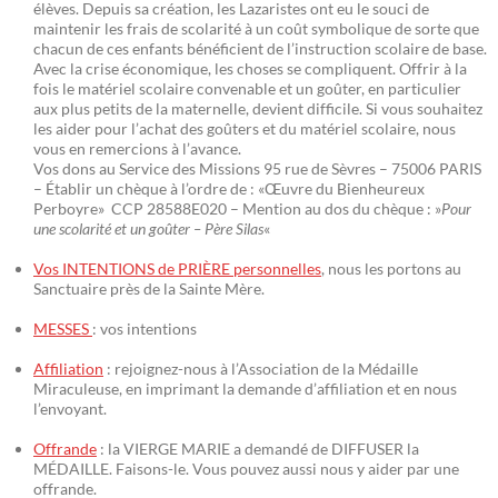
élèves. Depuis sa création, les Lazaristes ont eu le souci de
maintenir les frais de scolarité à un coût symbolique de sorte que
chacun de ces enfants bénéficient de l’instruction scolaire de base.
Avec la crise économique, les choses se compliquent. Offrir à la
fois le matériel scolaire convenable et un goûter, en particulier
aux plus petits de la maternelle, devient difficile. Si vous souhaitez
les aider pour l’achat des goûters et du matériel scolaire, nous
vous en remercions à l’avance.
Vos dons au Service des Missions 95 rue de Sèvres – 75006 PARIS
– Établir un chèque à l’ordre de : «Œuvre du Bienheureux
Perboyre» CCP 28588E020 – Mention au dos du chèque : »
Pour
une scolarité et un goûter – Père Silas
«
Vos INTENTIONS de PRIÈRE personnelles
, nous les portons au
Sanctuaire près de la Sainte Mère.
MESSES
: vos intentions
Affiliation
: rejoignez-nous à l’Association de la Médaille
Miraculeuse, en imprimant la demande d’affiliation et en nous
l’envoyant.
Offrande
: la VIERGE MARIE a demandé de DIFFUSER la
MÉDAILLE. Faisons-le. Vous pouvez aussi nous y aider par une
offrande.