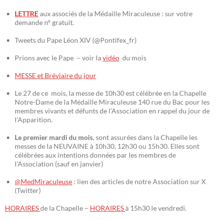
LETTRE
aux associés de la Médaille Miraculeuse : sur votre
demande n° gratuit.
Tweets du Pape Léon XIV (@Pontifex_fr)
Prions avec le Pape – voir la
vidéo
du mois
MESSE et Bréviaire du jour
Le 27 de ce mois, la messe de 10h30 est célébrée en la Chapelle
Notre-Dame de la Médaille Miraculeuse 140 rue du Bac pour les
membres vivants et défunts de l’Association en rappel du jour de
l’Apparition.
Le premier mardi du mois
, sont assurées dans la Chapelle les
messes de la NEUVAINE à 10h30, 12h30 ou 15h30. Elles sont
célébrées aux intentions données par les membres de
l’Association (sauf en janvier)
@MedMiraculeuse
: lien des articles de notre Association sur X
(Twitter)
HORAIRES
de la Chapelle –
HORAIRES
à 15h30 le vendredi.