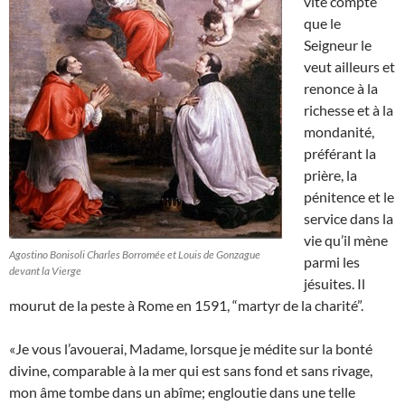
vite compte
que le
Seigneur le
veut ailleurs et
renonce à la
richesse et à la
mondanité,
préférant la
prière, la
pénitence et le
service dans la
vie qu’il mène
Agostino Bonisoli Charles Borromée et Louis de Gonzague
parmi les
devant la Vierge
jésuites. Il
mourut de la peste à Rome en 1591, “martyr de la charité”.
«Je vous l’avouerai, Madame, lorsque je médite sur la bonté
divine, comparable à la mer qui est sans fond et sans rivage,
mon âme tombe dans un abîme; engloutie dans une telle