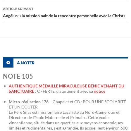
articles
ARTICLE SUIVANT
Angélus: «la mission naît de la rencontre personnelle avec le Christ»
À NOTER
NOTE 105
AUTHENTIQUE MÉDAILLE MIRACULEUSE BÉNIE VENANT DU
SANCTUAIRE
: OFFERTE gratuitement avec sa
notice
Micro-réalisation 176
– Chapelet et CB : POUR UNE SCOLARITÉ
ET UN GOÛTER
Le Père Silas est missionnaire Lazariste au Nord-Cameroun et
Directeur de l’école Maternelle et Primaire. Cette école
vincentienne, située dans un quartier aux moyens économiques
limités et rudimentaires, s’est agrandie. Ils accueillent environ 600