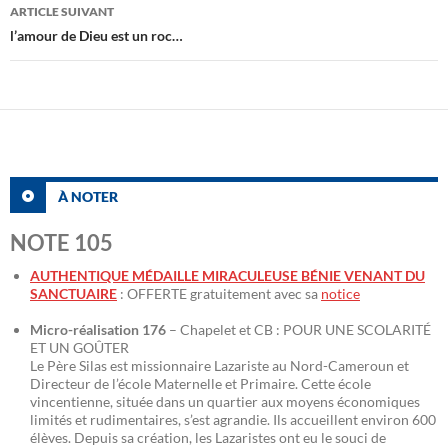
articles
ARTICLE SUIVANT
l’amour de Dieu est un roc…
À NOTER
NOTE 105
AUTHENTIQUE MÉDAILLE MIRACULEUSE BÉNIE VENANT DU
SANCTUAIRE
: OFFERTE gratuitement avec sa
notice
Micro-réalisation 176
– Chapelet et CB : POUR UNE SCOLARITÉ
ET UN GOÛTER
Le Père Silas est missionnaire Lazariste au Nord-Cameroun et
Directeur de l’école Maternelle et Primaire. Cette école
vincentienne, située dans un quartier aux moyens économiques
limités et rudimentaires, s’est agrandie. Ils accueillent environ 600
élèves. Depuis sa création, les Lazaristes ont eu le souci de