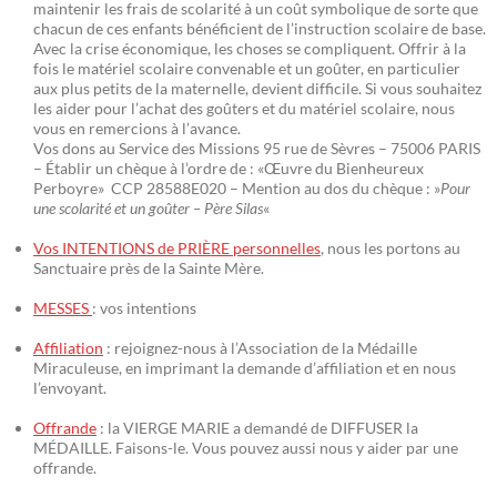
maintenir les frais de scolarité à un coût symbolique de sorte que
chacun de ces enfants bénéficient de l’instruction scolaire de base.
Avec la crise économique, les choses se compliquent. Offrir à la
fois le matériel scolaire convenable et un goûter, en particulier
aux plus petits de la maternelle, devient difficile. Si vous souhaitez
les aider pour l’achat des goûters et du matériel scolaire, nous
vous en remercions à l’avance.
Vos dons au Service des Missions 95 rue de Sèvres – 75006 PARIS
– Établir un chèque à l’ordre de : «Œuvre du Bienheureux
Perboyre» CCP 28588E020 – Mention au dos du chèque : »
Pour
une scolarité et un goûter – Père Silas
«
Vos INTENTIONS de PRIÈRE personnelles
, nous les portons au
Sanctuaire près de la Sainte Mère.
MESSES
: vos intentions
Affiliation
: rejoignez-nous à l’Association de la Médaille
Miraculeuse, en imprimant la demande d’affiliation et en nous
l’envoyant.
Offrande
: la VIERGE MARIE a demandé de DIFFUSER la
MÉDAILLE. Faisons-le. Vous pouvez aussi nous y aider par une
offrande.