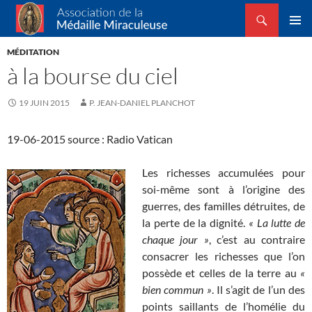
Recherche
Association de la Médaille Miraculeuse
ALLER
MENU
AU
MÉDITATION
PRINCI
CONTENU
à la bourse du ciel
19 JUIN 2015
P. JEAN-DANIEL PLANCHOT
19-06-2015 source : Radio Vatican
Les richesses accumulées pour
soi-même sont à l’origine des
guerres, des familles détruites, de
la perte de la dignité.
« La lutte de
chaque jour »
, c’est au contraire
consacrer les richesses que l’on
possède et celles de la terre au
«
bien commun »
. Il s’agit de l’un des
points saillants de l’homélie du