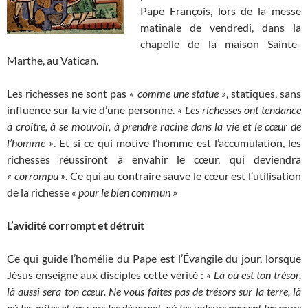
Pape François, lors de la messe
matinale de vendredi, dans la
chapelle de la maison Sainte-
Marthe, au Vatican.
Les richesses ne sont pas
« comme une statue »
, statiques, sans
influence sur la vie d’une personne.
« Les richesses
ont tendance
à croître, à se mouvoir, à prendre racine dans la vie et le cœur de
l’homme »
. Et si ce qui motive l’homme est l’accumulation, les
richesses réussiront à envahir le cœur, qui deviendra
« corrompu »
. Ce qui au contraire sauve le cœur est l’utilisation
de la richesse
« pour le bien commun »
L’avidité corrompt et détruit
Ce qui guide l’homélie du Pape est l’Évangile du jour, lorsque
Jésus enseigne aux disciples cette vérité :
« Là où est ton trésor,
là aussi sera ton cœur.
Ne vous faites pas de trésors sur la terre, là
où les mites et les vers les dévorent, où les voleurs percent les murs