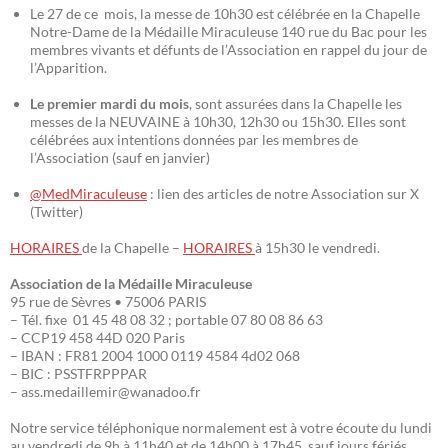
Le 27 de ce mois, la messe de 10h30 est célébrée en la Chapelle
Notre-Dame de la Médaille Miraculeuse 140 rue du Bac pour les
membres vivants et défunts de l’Association en rappel du jour de
l’Apparition.
Le premier mardi du mois
, sont assurées dans la Chapelle les
messes de la NEUVAINE à 10h30, 12h30 ou 15h30. Elles sont
célébrées aux intentions données par les membres de
l’Association (sauf en janvier)
@MedMiraculeuse
: lien des articles de notre Association sur X
(Twitter)
HORAIRES
de la Chapelle –
HORAIRES
à 15h30 le vendredi.
Association de la Médaille Miraculeuse
95 rue de Sèvres • 75006 PARIS
– Tél. fixe 01 45 48 08 32 ; portable 07 80 08 86 63
– CCP19 458 44D 020 Paris
– IBAN : FR81 2004 1000 0119 4584 4d02 068
– BIC : PSSTFRPPPAR
– ass.medaillemir@wanadoo.fr
Notre service téléphonique normalement est à votre écoute du lundi
au vendredi de 9h à 11h40 et de 14h00 à 17h45, sauf jours fériés.