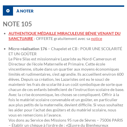
À NOTER
NOTE 105
AUTHENTIQUE MÉDAILLE MIRACULEUSE BÉNIE VENANT DU
SANCTUAIRE
: OFFERTE gratuitement avec sa
notice
Micro-réalisation 176
– Chapelet et CB : POUR UNE SCOLARITÉ
ET UN GOÛTER
Le Père Silas est missionnaire Lazariste au Nord-Cameroun et
Directeur de l’école Maternelle et Primaire. Cette école
vincentienne, située dans un quartier aux moyens économiques
limités et rudimentaires, s’est agrandie. Ils accueillent environ 600
élèves. Depuis sa création, les Lazaristes ont eu le souci de
maintenir les frais de scolarité à un coût symbolique de sorte que
chacun de ces enfants bénéficient de l’instruction scolaire de base.
Avec la crise économique, les choses se compliquent. Offrir à la
fois le matériel scolaire convenable et un goûter, en particulier
aux plus petits de la maternelle, devient difficile. Si vous souhaitez
les aider pour l’achat des goûters et du matériel scolaire, nous
vous en remercions à l’avance.
Vos dons au Service des Missions 95 rue de Sèvres – 75006 PARIS
– Établir un chèque à l’ordre de : «Œuvre du Bienheureux