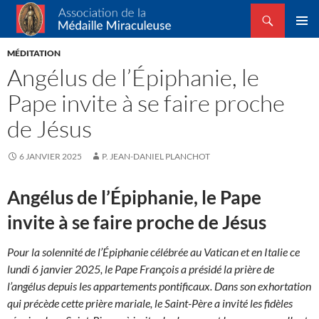
Recherche
Association de la Médaille Miraculeuse
ALLER
MENU
AU
MÉDITATION
PRINCI
CONTENU
Angélus de l’Épiphanie, le
Pape invite à se faire proche
de Jésus
6 JANVIER 2025
P. JEAN-DANIEL PLANCHOT
Angélus de l’Épiphanie, le Pape
invite à se faire proche de Jésus
Pour la solennité de l’Épiphanie célébrée au Vatican et en Italie ce
lundi 6 janvier 2025, le Pape François a présidé la prière de
l’angélus depuis les appartements pontificaux. Dans son exhortation
qui précède cette prière mariale, le Saint-Père a invité les fidèles