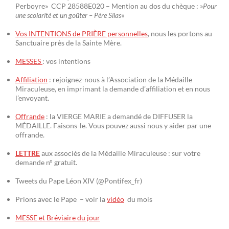
Perboyre» CCP 28588E020 – Mention au dos du chèque : »
Pour
une scolarité et un goûter – Père Silas
«
Vos INTENTIONS de PRIÈRE personnelles
, nous les portons au
Sanctuaire près de la Sainte Mère.
MESSES
: vos intentions
Affiliation
: rejoignez-nous à l’Association de la Médaille
Miraculeuse, en imprimant la demande d’affiliation et en nous
l’envoyant.
Offrande
: la VIERGE MARIE a demandé de DIFFUSER la
MÉDAILLE. Faisons-le. Vous pouvez aussi nous y aider par une
offrande.
LETTRE
aux associés de la Médaille Miraculeuse : sur votre
demande n° gratuit.
Tweets du Pape Léon XIV (@Pontifex_fr)
Prions avec le Pape – voir la
vidéo
du mois
MESSE et Bréviaire du jour