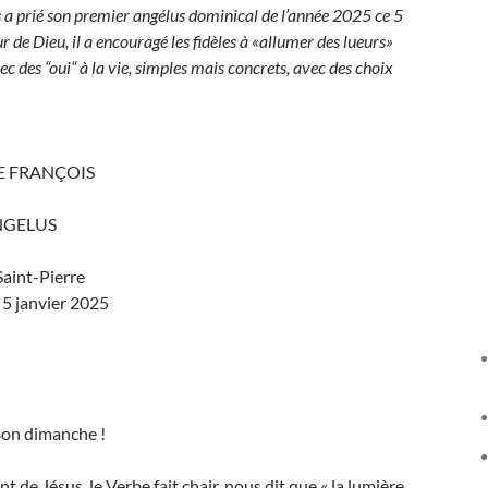
s a prié son premier angélus dominical de l’année 2025 ce 5
r de Dieu, il a encouragé les fidèles à «allumer des lueurs»
c des “oui“ à la vie, simples mais concrets, avec des choix
E FRANÇOIS
NGELUS
Saint-Pierre
5 janvier 2025
 Bon dimanche !
t de Jésus, le Verbe fait chair, nous dit que « la lumière