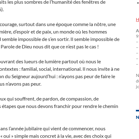
its les plus sombres de l’humanité des fenêtres de
).
H
u courage, surtout dans une époque comme la nôtre, une
A
 lumière, d’espoir et de paix, un monde où les hommes
9
l semble impossible de s’en sortir. Il semble impossible de
–
Parole de Dieu nous dit que ce n’est pas le cas !
–
–
–
n ouvrant des lueurs de lumière partout où nous le
–
extes : familial, social, international. Il nous invite à ne
N
ion du Seigneur aujourd’hui : n’ayons pas peur de faire le
d
ous n’avons pas peur.
j
ux qui souffrent, de pardon, de compassion, de
es étapes que nous devons franchir pour rendre le chemin
N
dans l’année jubilaire qui vient de commencer, nous
oui » simple mais concret à la vie, avec des choix qui