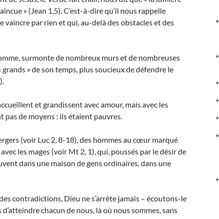
vaincue » (Jean 1,5). C’est-à-dire qu’il nous rappelle
e vaincre par rien et qui, au-delà des obstacles et des
ait homme, surmonte de nombreux murs et de nombreuses
es « grands » de son temps, plus soucieux de défendre le
).
’accueillent et grandissent avec amour, mais avec les
ont pas de moyens : ils étaient pauvres.
es bergers (voir Luc 2, 8-18), des hommes au cœur marqué
s avec les mages (voir Mt 2, 1), qui, poussés par le désir de
ouvent dans une maison de gens ordinaires, dans une
e des contradictions, Dieu ne s’arrête jamais – écoutons-le
çons d’atteindre chacun de nous, là où nous sommes, sans