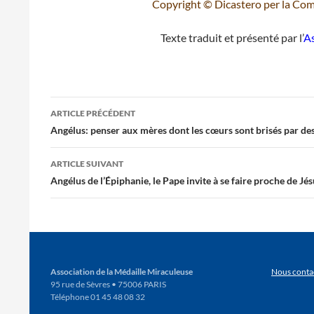
Copyright © Dicastero per la Comu
Texte traduit et présenté par l’
As
Navigation
ARTICLE PRÉCÉDENT
des
Angélus: penser aux mères dont les cœurs sont brisés par de
articles
ARTICLE SUIVANT
Angélus de l’Épiphanie, le Pape invite à se faire proche de Jé
Association de la Médaille Miraculeuse
Nous conta
95 rue de Sèvres • 75006 PARIS
Téléphone 01 45 48 08 32