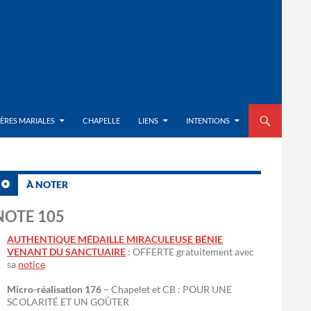
ALLER AU CON
IÈRES MARIALES
CHAPELLE
LIENS
INTENTIONS
À NOTER
NOTE 105
AUTHENTIQUE MÉDAILLE MIRACULEUSE BÉNIE
VENANT DU SANCTUAIRE
: OFFERTE gratuitement avec
sa
notice
Micro-réalisation 176
– Chapelet et CB : POUR UNE
SCOLARITÉ ET UN GOÛTER