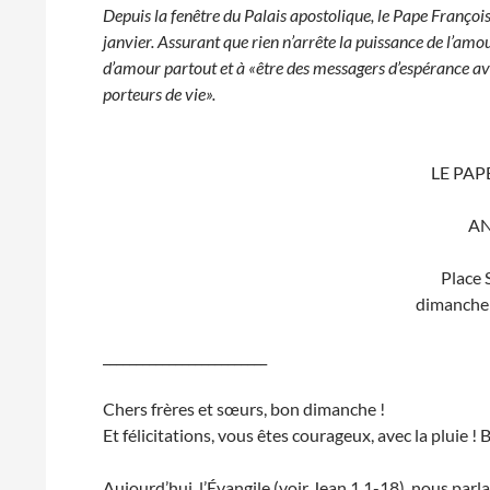
Depuis la fenêtre du Palais apostolique, le Pape Françoi
janvier. Assurant que rien n’arrête la puissance de l’amou
d’amour partout et à «être des messagers d’espérance ave
porteurs de vie».
LE PAP
A
Place 
dimanche 
_________________________
Chers frères et sœurs, bon dimanche !
Et félicitations, vous êtes courageux, avec la pluie !
Aujourd’hui, l’Évangile (voir Jean 1,1-18), nous parlan