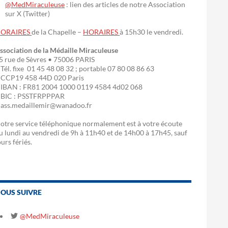
@MedMiraculeuse
: lien des articles de notre Association
sur X (Twitter)
ORAIRES
de la Chapelle –
HORAIRES
à 15h30 le vendredi.
ssociation de la Médaille Miraculeuse
5 rue de Sèvres • 75006 PARIS
 Tél. fixe 01 45 48 08 32 ; portable 07 80 08 86 63
 CCP19 458 44D 020 Paris
 IBAN : FR81 2004 1000 0119 4584 4d02 068
 BIC : PSSTFRPPPAR
 ass.medaillemir@wanadoo.fr
otre service téléphonique normalement est à votre écoute
u lundi au vendredi de 9h à 11h40 et de 14h00 à 17h45, sauf
ours fériés.
OUS SUIVRE
@MedMiraculeuse