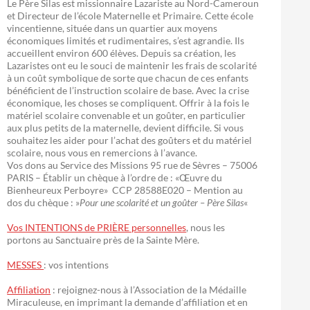
Le Père Silas est missionnaire Lazariste au Nord-Cameroun
et Directeur de l’école Maternelle et Primaire. Cette école
vincentienne, située dans un quartier aux moyens
économiques limités et rudimentaires, s’est agrandie. Ils
accueillent environ 600 élèves. Depuis sa création, les
Lazaristes ont eu le souci de maintenir les frais de scolarité
à un coût symbolique de sorte que chacun de ces enfants
bénéficient de l’instruction scolaire de base. Avec la crise
économique, les choses se compliquent. Offrir à la fois le
matériel scolaire convenable et un goûter, en particulier
aux plus petits de la maternelle, devient difficile. Si vous
souhaitez les aider pour l’achat des goûters et du matériel
scolaire, nous vous en remercions à l’avance.
Vos dons au Service des Missions 95 rue de Sèvres – 75006
PARIS – Établir un chèque à l’ordre de : «Œuvre du
Bienheureux Perboyre» CCP 28588E020 – Mention au
dos du chèque : »
Pour une scolarité et un goûter – Père Silas
«
Vos INTENTIONS de PRIÈRE personnelles
, nous les
portons au Sanctuaire près de la Sainte Mère.
MESSES
: vos intentions
Affiliation
: rejoignez-nous à l’Association de la Médaille
Miraculeuse, en imprimant la demande d’affiliation et en