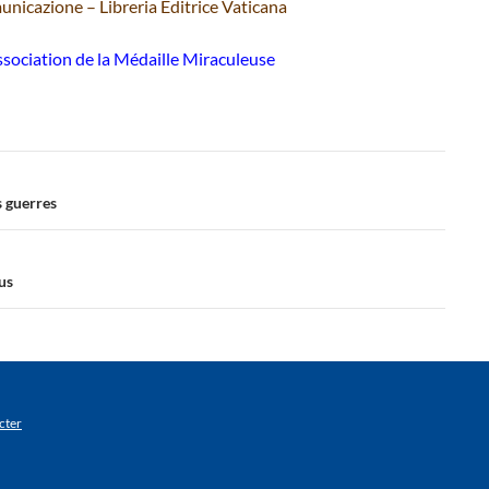
nicazione – Libreria Editrice Vaticana
sociation de la Médaille Miraculeuse
s guerres
sus
cter