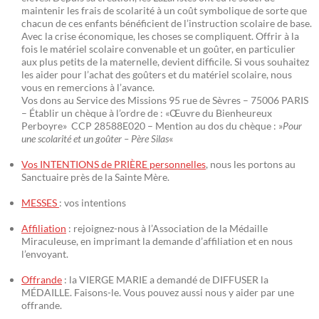
maintenir les frais de scolarité à un coût symbolique de sorte que
chacun de ces enfants bénéficient de l’instruction scolaire de base.
Avec la crise économique, les choses se compliquent. Offrir à la
fois le matériel scolaire convenable et un goûter, en particulier
aux plus petits de la maternelle, devient difficile. Si vous souhaitez
les aider pour l’achat des goûters et du matériel scolaire, nous
vous en remercions à l’avance.
Vos dons au Service des Missions 95 rue de Sèvres – 75006 PARIS
– Établir un chèque à l’ordre de : «Œuvre du Bienheureux
Perboyre» CCP 28588E020 – Mention au dos du chèque : »
Pour
une scolarité et un goûter – Père Silas
«
Vos INTENTIONS de PRIÈRE personnelles
, nous les portons au
Sanctuaire près de la Sainte Mère.
MESSES
: vos intentions
Affiliation
: rejoignez-nous à l’Association de la Médaille
Miraculeuse, en imprimant la demande d’affiliation et en nous
l’envoyant.
Offrande
: la VIERGE MARIE a demandé de DIFFUSER la
MÉDAILLE. Faisons-le. Vous pouvez aussi nous y aider par une
offrande.