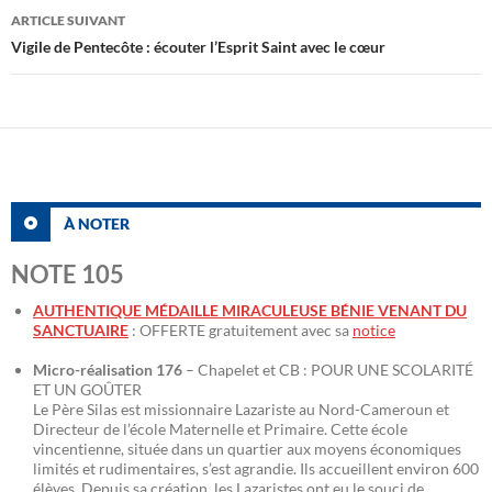
ARTICLE SUIVANT
Vigile de Pentecôte : écouter l’Esprit Saint avec le cœur
À NOTER
NOTE 105
AUTHENTIQUE MÉDAILLE MIRACULEUSE BÉNIE VENANT DU
SANCTUAIRE
: OFFERTE gratuitement avec sa
notice
Micro-réalisation 176
– Chapelet et CB : POUR UNE SCOLARITÉ
ET UN GOÛTER
Le Père Silas est missionnaire Lazariste au Nord-Cameroun et
Directeur de l’école Maternelle et Primaire. Cette école
vincentienne, située dans un quartier aux moyens économiques
limités et rudimentaires, s’est agrandie. Ils accueillent environ 600
élèves. Depuis sa création, les Lazaristes ont eu le souci de