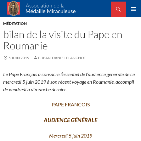
Recherche
Association de la Médaille Miraculeuse
ALLER
MENU
AU
MÉDITATION
PRINCI
CONTENU
bilan de la visite du Pape en
Roumanie
5 JUIN 2019
P. JEAN-DANIEL PLANCHOT
Le Pape François a consacré l’essentiel de l’audience générale de ce
mercredi 5 juin 2019 à son récent voyage en Roumanie, accompli
de vendredi à dimanche dernier.
PAPE FRANÇOIS
AUDIENCE GÉNÉRALE
Mercredi 5 juin 2019