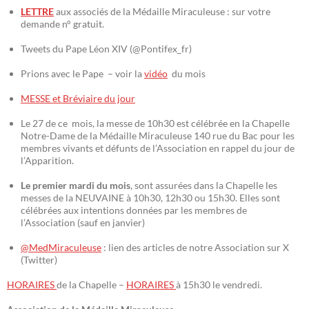
LETTRE
aux associés de la Médaille Miraculeuse : sur votre
demande n° gratuit.
Tweets du Pape Léon XIV (@Pontifex_fr)
Prions avec le Pape – voir la
vidéo
du mois
MESSE et Bréviaire du jour
Le 27 de ce mois, la messe de 10h30 est célébrée en la Chapelle
Notre-Dame de la Médaille Miraculeuse 140 rue du Bac pour les
membres vivants et défunts de l’Association en rappel du jour de
l’Apparition.
Le premier mardi du mois
, sont assurées dans la Chapelle les
messes de la NEUVAINE à 10h30, 12h30 ou 15h30. Elles sont
célébrées aux intentions données par les membres de
l’Association (sauf en janvier)
@MedMiraculeuse
: lien des articles de notre Association sur X
(Twitter)
HORAIRES
de la Chapelle –
HORAIRES
à 15h30 le vendredi.