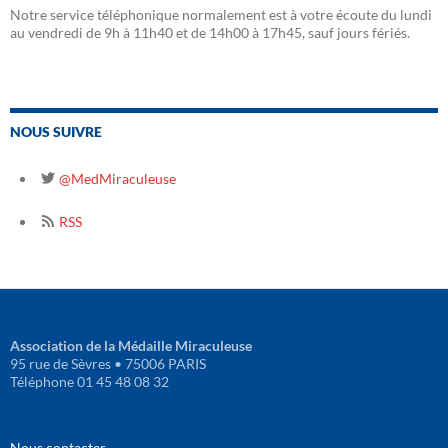
Notre service téléphonique normalement est à votre écoute du lundi
au vendredi de 9h à 11h40 et de 14h00 à 17h45, sauf jours fériés.
NOUS SUIVRE
@MedMiraculeuse
RSS
Association de la Médaille Miraculeuse
95 rue de Sèvres • 75006 PARIS
Téléphone 01 45 48 08 32
Nous contacter