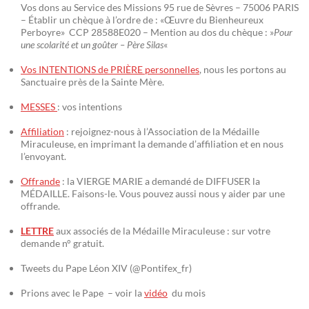
Vos dons au Service des Missions 95 rue de Sèvres – 75006 PARIS
– Établir un chèque à l’ordre de : «Œuvre du Bienheureux
Perboyre» CCP 28588E020 – Mention au dos du chèque : »
Pour
une scolarité et un goûter – Père Silas
«
Vos INTENTIONS de PRIÈRE personnelles
, nous les portons au
Sanctuaire près de la Sainte Mère.
MESSES
: vos intentions
Affiliation
: rejoignez-nous à l’Association de la Médaille
Miraculeuse, en imprimant la demande d’affiliation et en nous
l’envoyant.
Offrande
: la VIERGE MARIE a demandé de DIFFUSER la
MÉDAILLE. Faisons-le. Vous pouvez aussi nous y aider par une
offrande.
LETTRE
aux associés de la Médaille Miraculeuse : sur votre
demande n° gratuit.
Tweets du Pape Léon XIV (@Pontifex_fr)
Prions avec le Pape – voir la
vidéo
du mois