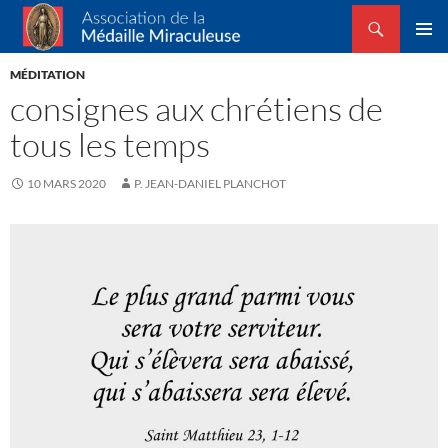
Recherche
Association de la Médaille Miraculeuse
ALLER
MENU
AU
MÉDITATION
PRINCI
CONTENU
consignes aux chrétiens de
tous les temps
10 MARS 2020
P. JEAN-DANIEL PLANCHOT