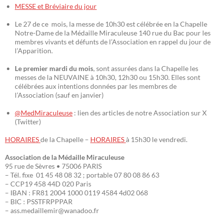
MESSE et Bréviaire du jour
Le 27 de ce mois, la messe de 10h30 est célébrée en la Chapelle
Notre-Dame de la Médaille Miraculeuse 140 rue du Bac pour les
membres vivants et défunts de l’Association en rappel du jour de
l’Apparition.
Le premier mardi du mois
, sont assurées dans la Chapelle les
messes de la NEUVAINE à 10h30, 12h30 ou 15h30. Elles sont
célébrées aux intentions données par les membres de
l’Association (sauf en janvier)
@MedMiraculeuse
: lien des articles de notre Association sur X
(Twitter)
HORAIRES
de la Chapelle –
HORAIRES
à 15h30 le vendredi.
Association de la Médaille Miraculeuse
95 rue de Sèvres • 75006 PARIS
– Tél. fixe 01 45 48 08 32 ; portable 07 80 08 86 63
– CCP19 458 44D 020 Paris
– IBAN : FR81 2004 1000 0119 4584 4d02 068
– BIC : PSSTFRPPPAR
– ass.medaillemir@wanadoo.fr