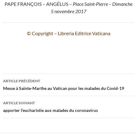
PAPE FRANÇOIS – ANGÉLUS –
Place Saint-Pierre – Dimanche
5 novembre 2017
© Copyright – Libreria Editrice Vaticana
Navigation
ARTICLE PRÉCÉDENT
des
Messe à Sainte-Marthe au Vatican pour les malades du Covid-19
articles
ARTICLE SUIVANT
apporter l’eucharistie aux malades du coronavirus