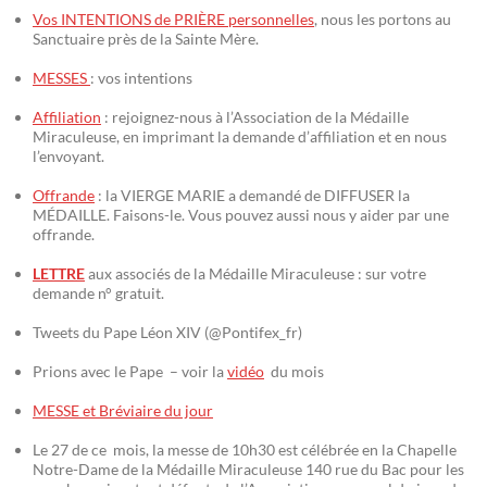
Vos INTENTIONS de PRIÈRE personnelles
, nous les portons au
Sanctuaire près de la Sainte Mère.
MESSES
: vos intentions
Affiliation
: rejoignez-nous à l’Association de la Médaille
Miraculeuse, en imprimant la demande d’affiliation et en nous
l’envoyant.
Offrande
: la VIERGE MARIE a demandé de DIFFUSER la
MÉDAILLE. Faisons-le. Vous pouvez aussi nous y aider par une
offrande.
LETTRE
aux associés de la Médaille Miraculeuse : sur votre
demande n° gratuit.
Tweets du Pape Léon XIV (@Pontifex_fr)
Prions avec le Pape – voir la
vidéo
du mois
MESSE et Bréviaire du jour
Le 27 de ce mois, la messe de 10h30 est célébrée en la Chapelle
Notre-Dame de la Médaille Miraculeuse 140 rue du Bac pour les