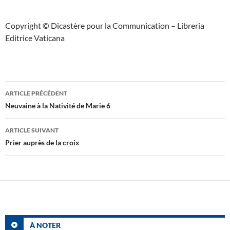
Copyright © Dicastère pour la Communication – Libreria
Editrice Vaticana
Navigation
ARTICLE PRÉCÉDENT
des
Neuvaine à la Nativité de Marie 6
articles
ARTICLE SUIVANT
Prier auprès de la croix
À NOTER