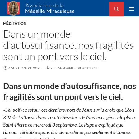
Recherche
Association de la Médaille Miraculeuse
ALLER
MENU
AU
MÉDITATION
PRINCI
CONTENU
Dans un monde
d’autosuffisance, nos fragilités
sont un pont vers le ciel.
4 SEPTEMBRE 2025
P. JEAN-DANIEL PLANCHOT
Dans un monde d’autosuffisance, nos
fragilités sont un pont vers le ciel.
«J’ai soif»:
c’est sur ces derniers mots de Jésus sur la croix que Léon
XIV s’est attardé dans sa catéchèse lors de l’audience générale place
Saint-Pierre ce mercredi 3 septembre. Le Pape a expliqué que
l’amour véritable apprend à demander et pas seulement à donner.