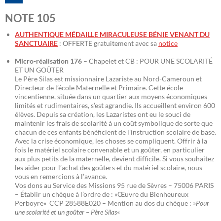
NOTE 105
AUTHENTIQUE MÉDAILLE MIRACULEUSE BÉNIE VENANT DU
SANCTUAIRE
: OFFERTE gratuitement avec sa
notice
Micro-réalisation 176
– Chapelet et CB : POUR UNE SCOLARITÉ
ET UN GOÛTER
Le Père Silas est missionnaire Lazariste au Nord-Cameroun et
Directeur de l’école Maternelle et Primaire. Cette école
vincentienne, située dans un quartier aux moyens économiques
limités et rudimentaires, s’est agrandie. Ils accueillent environ 600
élèves. Depuis sa création, les Lazaristes ont eu le souci de
maintenir les frais de scolarité à un coût symbolique de sorte que
chacun de ces enfants bénéficient de l’instruction scolaire de base.
Avec la crise économique, les choses se compliquent. Offrir à la
fois le matériel scolaire convenable et un goûter, en particulier
aux plus petits de la maternelle, devient difficile. Si vous souhaitez
les aider pour l’achat des goûters et du matériel scolaire, nous
vous en remercions à l’avance.
Vos dons au Service des Missions 95 rue de Sèvres – 75006 PARIS
– Établir un chèque à l’ordre de : «Œuvre du Bienheureux
Perboyre» CCP 28588E020 – Mention au dos du chèque : »
Pour
une scolarité et un goûter – Père Silas
«