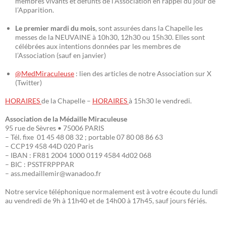
membres vivants et défunts de l’Association en rappel du jour de
l’Apparition.
Le premier mardi du mois
, sont assurées dans la Chapelle les
messes de la NEUVAINE à 10h30, 12h30 ou 15h30. Elles sont
célébrées aux intentions données par les membres de
l’Association (sauf en janvier)
@MedMiraculeuse
: lien des articles de notre Association sur X
(Twitter)
HORAIRES
de la Chapelle –
HORAIRES
à 15h30 le vendredi.
Association de la Médaille Miraculeuse
95 rue de Sèvres • 75006 PARIS
– Tél. fixe 01 45 48 08 32 ; portable 07 80 08 86 63
– CCP19 458 44D 020 Paris
– IBAN : FR81 2004 1000 0119 4584 4d02 068
– BIC : PSSTFRPPPAR
– ass.medaillemir@wanadoo.fr
Notre service téléphonique normalement est à votre écoute du lundi
au vendredi de 9h à 11h40 et de 14h00 à 17h45, sauf jours fériés.