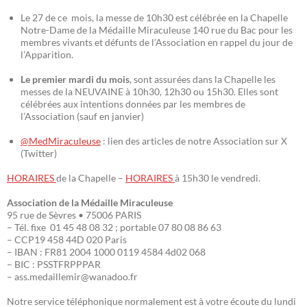
Le 27 de ce mois, la messe de 10h30 est célébrée en la Chapelle
Notre-Dame de la Médaille Miraculeuse 140 rue du Bac pour les
membres vivants et défunts de l’Association en rappel du jour de
l’Apparition.
Le premier mardi du mois
, sont assurées dans la Chapelle les
messes de la NEUVAINE à 10h30, 12h30 ou 15h30. Elles sont
célébrées aux intentions données par les membres de
l’Association (sauf en janvier)
@MedMiraculeuse
: lien des articles de notre Association sur X
(Twitter)
HORAIRES
de la Chapelle –
HORAIRES
à 15h30 le vendredi.
Association de la Médaille Miraculeuse
95 rue de Sèvres • 75006 PARIS
– Tél. fixe 01 45 48 08 32 ; portable 07 80 08 86 63
– CCP19 458 44D 020 Paris
– IBAN : FR81 2004 1000 0119 4584 4d02 068
– BIC : PSSTFRPPPAR
– ass.medaillemir@wanadoo.fr
Notre service téléphonique normalement est à votre écoute du lundi