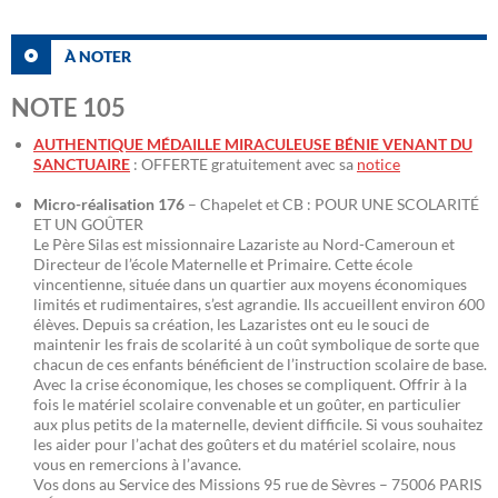
À NOTER
NOTE 105
AUTHENTIQUE MÉDAILLE MIRACULEUSE BÉNIE VENANT DU
SANCTUAIRE
: OFFERTE gratuitement avec sa
notice
Micro-réalisation 176
– Chapelet et CB : POUR UNE SCOLARITÉ
ET UN GOÛTER
Le Père Silas est missionnaire Lazariste au Nord-Cameroun et
Directeur de l’école Maternelle et Primaire. Cette école
vincentienne, située dans un quartier aux moyens économiques
limités et rudimentaires, s’est agrandie. Ils accueillent environ 600
élèves. Depuis sa création, les Lazaristes ont eu le souci de
maintenir les frais de scolarité à un coût symbolique de sorte que
chacun de ces enfants bénéficient de l’instruction scolaire de base.
Avec la crise économique, les choses se compliquent. Offrir à la
fois le matériel scolaire convenable et un goûter, en particulier
aux plus petits de la maternelle, devient difficile. Si vous souhaitez
les aider pour l’achat des goûters et du matériel scolaire, nous
vous en remercions à l’avance.
Vos dons au Service des Missions 95 rue de Sèvres – 75006 PARIS