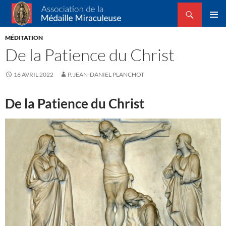
Recherche
Association de la Médaille Miraculeuse
ALLER
MENU
AU
MÉDITATION
PRINCI
CONTENU
De la Patience du Christ
16 AVRIL 2022
P. JEAN-DANIEL PLANCHOT
De la Patience du Christ