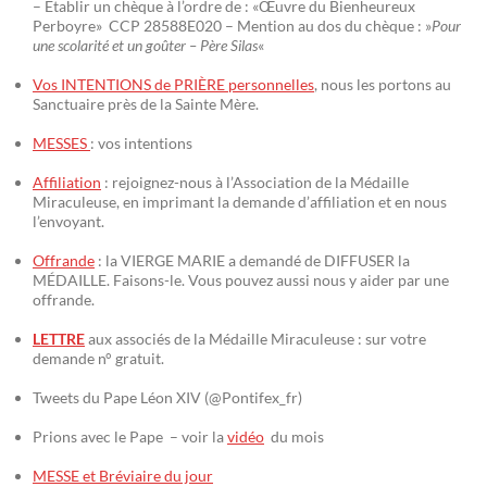
– Établir un chèque à l’ordre de : «Œuvre du Bienheureux
Perboyre» CCP 28588E020 – Mention au dos du chèque : »
Pour
une scolarité et un goûter – Père Silas
«
Vos INTENTIONS de PRIÈRE personnelles
, nous les portons au
Sanctuaire près de la Sainte Mère.
MESSES
: vos intentions
Affiliation
: rejoignez-nous à l’Association de la Médaille
Miraculeuse, en imprimant la demande d’affiliation et en nous
l’envoyant.
Offrande
: la VIERGE MARIE a demandé de DIFFUSER la
MÉDAILLE. Faisons-le. Vous pouvez aussi nous y aider par une
offrande.
LETTRE
aux associés de la Médaille Miraculeuse : sur votre
demande n° gratuit.
Tweets du Pape Léon XIV (@Pontifex_fr)
Prions avec le Pape – voir la
vidéo
du mois
MESSE et Bréviaire du jour