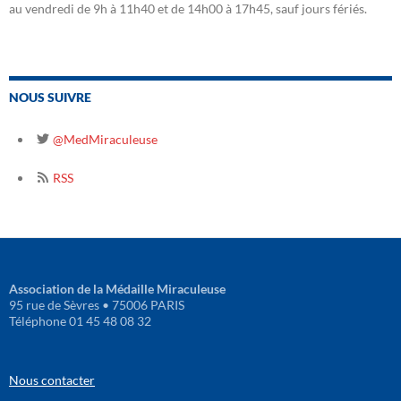
au vendredi de 9h à 11h40 et de 14h00 à 17h45, sauf jours fériés.
NOUS SUIVRE
@MedMiraculeuse
RSS
Association de la Médaille Miraculeuse
95 rue de Sèvres • 75006 PARIS
Téléphone 01 45 48 08 32
Nous contacter