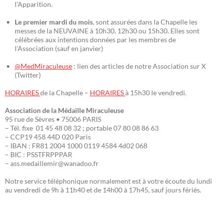
l’Apparition.
Le premier mardi du mois
, sont assurées dans la Chapelle les
messes de la NEUVAINE à 10h30, 12h30 ou 15h30. Elles sont
célébrées aux intentions données par les membres de
l’Association (sauf en janvier)
@MedMiraculeuse
: lien des articles de notre Association sur X
(Twitter)
HORAIRES
de la Chapelle –
HORAIRES
à 15h30 le vendredi.
Association de la Médaille Miraculeuse
95 rue de Sèvres • 75006 PARIS
– Tél. fixe 01 45 48 08 32 ; portable 07 80 08 86 63
– CCP19 458 44D 020 Paris
– IBAN : FR81 2004 1000 0119 4584 4d02 068
– BIC : PSSTFRPPPAR
– ass.medaillemir@wanadoo.fr
Notre service téléphonique normalement est à votre écoute du lundi
au vendredi de 9h à 11h40 et de 14h00 à 17h45, sauf jours fériés.