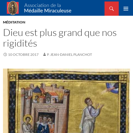
Recherche
Association de la Médaille Miraculeuse
ALLER
MENU
AU
MÉDITATION
PRINCI
CONTENU
Dieu est plus grand que nos
rigidités
10 OCTOBRE 2017
P. JEAN-DANIEL PLANCHOT