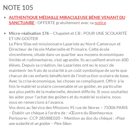
NOTE 105
AUTHENTIQUE MÉDAILLE MIRACULEUSE BÉNIE VENANT DU
SANCTUAIRE
: OFFERTE gratuitement avec sa
notice
Micro-réalisation 176
– Chapelet et CB : POUR UNE SCOLARITÉ
ET UN GOÛTER
Le Père Silas est missionnaire Lazariste au Nord-Cameroun et
Directeur de l’école Maternelle et Primaire. Cette école
vincentienne, située dans un quartier aux moyens économiques
limités et rudimentaires, s’est agrandie. Ils accueillent environ 600
élèves. Depuis sa création, les Lazaristes ont eu le souci de
maintenir les frais de scolarité à un coût symbolique de sorte que
chacun de ces enfants bénéficient de l’instruction scolaire de base.
Avec la crise économique, les choses se compliquent. Offrir à la
fois le matériel scolaire convenable et un goûter, en particulier
aux plus petits de la maternelle, devient difficile. Si vous souhaitez
les aider pour l’achat des goûters et du matériel scolaire, nous
vous en remercions à l’avance.
Vos dons au Service des Missions 95 rue de Sèvres – 75006 PARIS
– Établir un chèque à l’ordre de : «Œuvre du Bienheureux
Perboyre» CCP 28588E020 – Mention au dos du chèque : »
Pour
une scolarité et un goûter – Père Silas
«