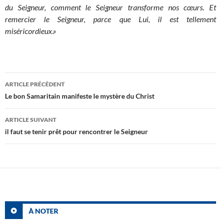
du Seigneur, comment le Seigneur transforme nos cœurs. Et
remercier le Seigneur, parce que Lui, il est tellement
miséricordieux.»
Navigation
ARTICLE PRÉCÉDENT
des
Le bon Samaritain manifeste le mystère du Christ
articles
ARTICLE SUIVANT
il faut se tenir prêt pour rencontrer le Seigneur
À NOTER