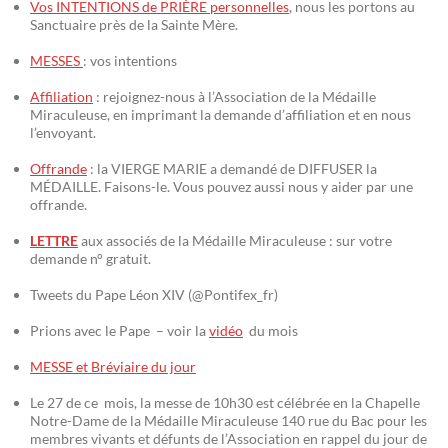
Vos INTENTIONS de PRIÈRE personnelles
, nous les portons au
Sanctuaire près de la Sainte Mère.
MESSES
: vos intentions
Affiliation
: rejoignez-nous à l’Association de la Médaille
Miraculeuse, en imprimant la demande d’affiliation et en nous
l’envoyant.
Offrande
: la VIERGE MARIE a demandé de DIFFUSER la
MÉDAILLE. Faisons-le. Vous pouvez aussi nous y aider par une
offrande.
LETTRE
aux associés de la Médaille Miraculeuse : sur votre
demande n° gratuit.
Tweets du Pape Léon XIV (@Pontifex_fr)
Prions avec le Pape – voir la
vidéo
du mois
MESSE et Bréviaire du jour
Le 27 de ce mois, la messe de 10h30 est célébrée en la Chapelle
Notre-Dame de la Médaille Miraculeuse 140 rue du Bac pour les
membres vivants et défunts de l’Association en rappel du jour de