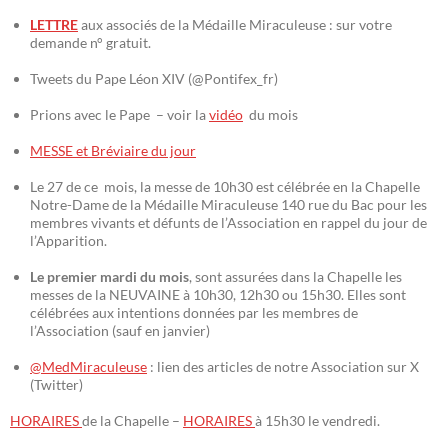
LETTRE
aux associés de la Médaille Miraculeuse : sur votre
demande n° gratuit.
Tweets du Pape Léon XIV (@Pontifex_fr)
Prions avec le Pape – voir la
vidéo
du mois
MESSE et Bréviaire du jour
Le 27 de ce mois, la messe de 10h30 est célébrée en la Chapelle
Notre-Dame de la Médaille Miraculeuse 140 rue du Bac pour les
membres vivants et défunts de l’Association en rappel du jour de
l’Apparition.
Le premier mardi du mois
, sont assurées dans la Chapelle les
messes de la NEUVAINE à 10h30, 12h30 ou 15h30. Elles sont
célébrées aux intentions données par les membres de
l’Association (sauf en janvier)
@MedMiraculeuse
: lien des articles de notre Association sur X
(Twitter)
HORAIRES
de la Chapelle –
HORAIRES
à 15h30 le vendredi.