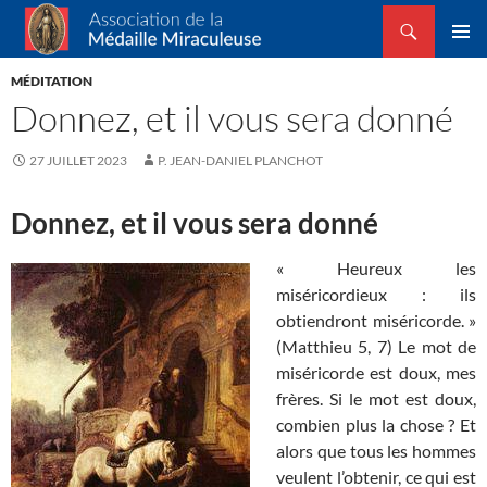
Recherche
Association de la Médaille Miraculeuse
ALLER
MENU
AU
MÉDITATION
PRINCI
CONTENU
Donnez, et il vous sera donné
27 JUILLET 2023
P. JEAN-DANIEL PLANCHOT
Donnez, et il vous sera donné
« Heureux les
miséricordieux : ils
obtiendront miséricorde. »
(Matthieu 5, 7) Le mot de
miséricorde est doux, mes
frères. Si le mot est doux,
combien plus la chose ? Et
alors que tous les hommes
veulent l’obtenir, ce qui est