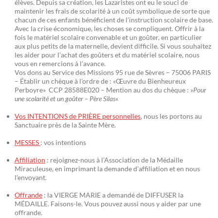
élèves. Depuis sa création, les Lazaristes ont eu le souci de
maintenir les frais de scolarité à un coût symbolique de sorte que
chacun de ces enfants bénéficient de l’instruction scolaire de base.
Avec la crise économique, les choses se compliquent. Offrir à la
fois le matériel scolaire convenable et un goûter, en particulier
aux plus petits de la maternelle, devient difficile. Si vous souhaitez
les aider pour l’achat des goûters et du matériel scolaire, nous
vous en remercions à l’avance.
Vos dons au Service des Missions 95 rue de Sèvres – 75006 PARIS
– Établir un chèque à l’ordre de : «Œuvre du Bienheureux
Perboyre» CCP 28588E020 – Mention au dos du chèque : »
Pour
une scolarité et un goûter – Père Silas
«
Vos INTENTIONS de PRIÈRE personnelles
, nous les portons au
Sanctuaire près de la Sainte Mère.
MESSES
: vos intentions
Affiliation
: rejoignez-nous à l’Association de la Médaille
Miraculeuse, en imprimant la demande d’affiliation et en nous
l’envoyant.
Offrande
: la VIERGE MARIE a demandé de DIFFUSER la
MÉDAILLE. Faisons-le. Vous pouvez aussi nous y aider par une
offrande.