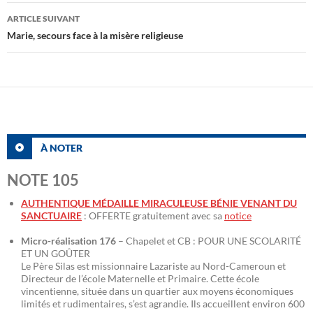
articles
ARTICLE SUIVANT
Marie, secours face à la misère religieuse
À NOTER
NOTE 105
AUTHENTIQUE MÉDAILLE MIRACULEUSE BÉNIE VENANT DU
SANCTUAIRE
: OFFERTE gratuitement avec sa
notice
Micro-réalisation 176
– Chapelet et CB : POUR UNE SCOLARITÉ
ET UN GOÛTER
Le Père Silas est missionnaire Lazariste au Nord-Cameroun et
Directeur de l’école Maternelle et Primaire. Cette école
vincentienne, située dans un quartier aux moyens économiques
limités et rudimentaires, s’est agrandie. Ils accueillent environ 600