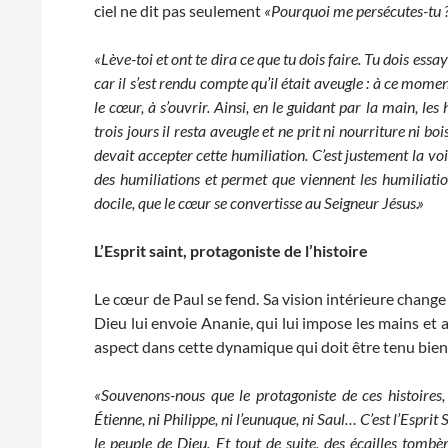
ciel ne dit pas seulement
«Pourquoi me persécutes-tu 
«Lève-toi et ont te dira ce que tu dois faire. Tu dois ess
car il s’est rendu compte qu’il était aveugle : à ce moment
le cœur, à s’ouvrir. Ainsi, en le guidant par la main, l
trois jours il resta aveugle et ne prit ni nourriture ni b
devait accepter cette humiliation. C’est justement la vo
des humiliations et permet que viennent les humiliation
docile, que le cœur se convertisse au Seigneur Jésus.»
L’Esprit saint, protagoniste de l’histoire
Le cœur de Paul se fend. Sa vision intérieure change 
Dieu lui envoie Ananie, qui lui impose les mains et 
aspect dans cette dynamique qui doit être tenu bien
«Souvenons-nous que le protagoniste de ces histoires, 
Étienne, ni Philippe, ni l’eunuque, ni Saul… C’est l’Esprit S
le peuple de Dieu. Et tout de suite, des écailles tombèr