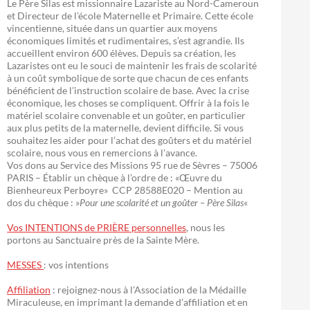
Le Père Silas est missionnaire Lazariste au Nord-Cameroun
et Directeur de l’école Maternelle et Primaire. Cette école
vincentienne, située dans un quartier aux moyens
économiques limités et rudimentaires, s’est agrandie. Ils
accueillent environ 600 élèves. Depuis sa création, les
Lazaristes ont eu le souci de maintenir les frais de scolarité
à un coût symbolique de sorte que chacun de ces enfants
bénéficient de l’instruction scolaire de base. Avec la crise
économique, les choses se compliquent. Offrir à la fois le
matériel scolaire convenable et un goûter, en particulier
aux plus petits de la maternelle, devient difficile. Si vous
souhaitez les aider pour l’achat des goûters et du matériel
scolaire, nous vous en remercions à l’avance.
Vos dons au Service des Missions 95 rue de Sèvres – 75006
PARIS – Établir un chèque à l’ordre de : «Œuvre du
Bienheureux Perboyre» CCP 28588E020 – Mention au
dos du chèque : »
Pour une scolarité et un goûter – Père Silas
«
Vos INTENTIONS de PRIÈRE personnelles
, nous les
portons au Sanctuaire près de la Sainte Mère.
MESSES
: vos intentions
Affiliation
: rejoignez-nous à l’Association de la Médaille
Miraculeuse, en imprimant la demande d’affiliation et en