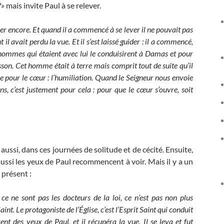
?»
mais invite Paul à se relever.
ayer encore. Et quand il a commencé à se lever il ne pouvait pas
 il avait perdu la vue. Et il s’est laissé guider : il a commencé,
es hommes qui étaient avec lui le conduisirent à Damas et pour
oisson. Cet homme était à terre mais comprit tout de suite qu’il
ie pour le cœur : l’humiliation. Quand le Seigneur nous envoie
s, c’est justement pour cela : pour que le cœur s’ouvre, soit
aussi, dans ces journées de solitude et de cécité. Ensuite,
aussi les yeux de Paul recommencent à voir. Mais il y a un
 présent :
ce ne sont pas les docteurs de la loi, ce n’est pas non plus
aint. Le protagoniste de l’Église, c’est l’Esprit Saint qui conduit
ent des yeux de Paul, et il récupéra la vue. Il se leva et fut