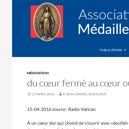
Recherche
Association de la Médaille Miraculeuse
PUBLICATIONS
MÉDITATION
du cœur fermé au cœur ou
15 AVRIL 2016
P. JEAN-DANIEL PLANCHOT
15-04-2016 source : Radio Vatican
À un cœur dur qui choisit de s’ouvrir avec
«docilité»