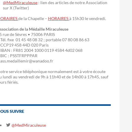
@MedMiraculeuse
: lien des articles de notre Association
sur X (Twitter)
ORAIRES
de la Chapelle –
HORAIRES
à 15h30 le vendredi.
ssociation de la Médaille Miraculeuse
5 rue de Sèvres • 75006 PARIS
 Tél. fixe 01 45 48 08 32 ; portable 07 80 08 86 63
 CCP19 458 44D 020 Paris
 IBAN : FR81 2004 1000 0119 4584 4d02 068
 BIC : PSSTFRPPPAR
 ass.medaillemir@wanadoo.fr
otre service téléphonique normalement est à votre écoute
u lundi au vendredi de 9h à 11h40 et de 14h00 à 17h45, sauf
ours fériés.
OUS SUIVRE
@MedMiraculeuse