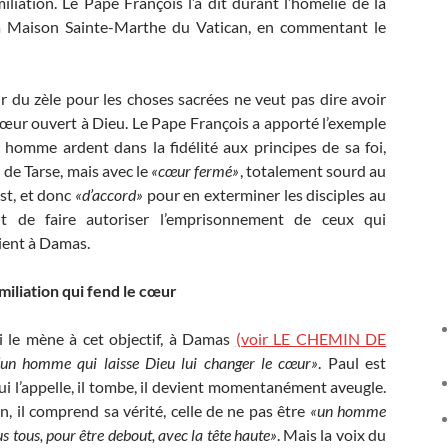
miliation. Le Pape François l’a dit durant l’homélie de la
la Maison Sainte-Marthe du Vatican, en commentant le
r du zèle pour les choses sacrées ne veut pas dire avoir
œur ouvert à Dieu. Le Pape François a apporté l’exemple
 homme ardent dans la fidélité aux principes de sa foi,
 de Tarse, mais avec le
«cœur fermé»
, totalement sourd au
st, et donc
«d’accord»
pour en exterminer les disciples au
nt de faire autoriser l’emprisonnement de ceux qui
ient à Damas.
miliation qui fend le cœur
i le mène à cet objectif, à Damas
(voir LE CHEMIN DE
 d’un homme qui laisse Dieu lui changer le cœur»
. Paul est
qui l’appelle, il tombe, il devient momentanément aveugle.
, il comprend sa vérité, celle de ne pas être
«un homme
 tous, pour être debout, avec la tête haute»
. Mais la voix du