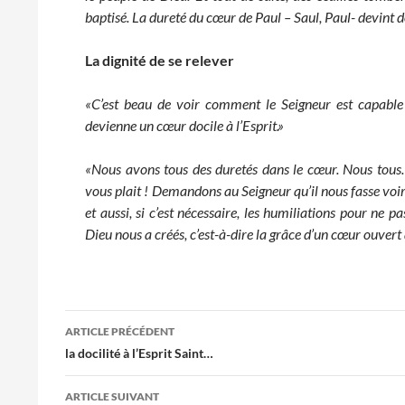
baptisé. La dureté du cœur de Paul – Saul, Paul- devint doc
La dignité de se relever
«C’est beau
de voir comment le Seigneur est capable
devienne un cœur docile à l’Esprit.»
«Nous avons tous des duretés dans le cœur. Nous tous. Si
vous plait ! Demandons au Seigneur qu’il nous fasse voir 
et aussi, si c’est nécessaire, les humiliations pour ne pa
Dieu nous a créés, c’est-à-dire la grâce d’un cœur ouvert à
Navigation
ARTICLE PRÉCÉDENT
des
la docilité à l’Esprit Saint…
articles
ARTICLE SUIVANT