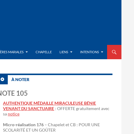
ALLER AU CON
IÈRES MARIALES
CHAPELLE
LIENS
INTENTIONS
À NOTER
NOTE 105
AUTHENTIQUE MÉDAILLE MIRACULEUSE BÉNIE
VENANT DU SANCTUAIRE
: OFFERTE gratuitement avec
sa
notice
Micro-réalisation 176
– Chapelet et CB : POUR UNE
SCOLARITÉ ET UN GOÛTER