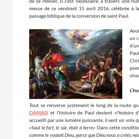
de se relever, si c’est nécessaire, à travers une hu
messe de ce vendredi 15 avril 2016, célébrée à 
passage biblique de la conversion de saint Paul.
Avoi
un c
d’un
Paul
Chri
poi
viva
L’hu
Tout se renverse justement le long de la route qu
DAMAS)
et l’histoire de Paul devient
«l’histoire
accueilli par une lumière puissante, il sent un voix 
«Saul le fort, le sûr, était à terre.»
Dans cette condition
comme le voulait Dieu, parce que Dieu nous a créés, nous