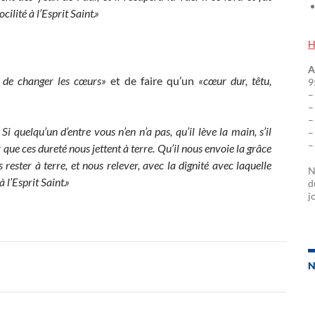
ilité à l’Esprit Saint.»
H
A
 de changer les cœurs»
et de faire qu’un
«cœur dur, têtu,
9
–
–
–
 quelqu’un d’entre vous n’en n’a pas, qu’il lève la main, s’il
–
–
que ces dureté nous jettent à terre. Qu’il nous envoie la grâce
s rester à terre, et nous relever, avec la dignité avec laquelle
N
 l’Esprit Saint.»
d
j
N