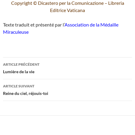
Copyright © Dicastero per la Comunicazione – Libreria
Editrice Vaticana
Texte traduit et présenté par l’
Association de la Médaille
Miraculeuse
Navigation
ARTICLE PRÉCÉDENT
des
Lumière de la vie
articles
ARTICLE SUIVANT
Reine du ciel, réjouis-toi