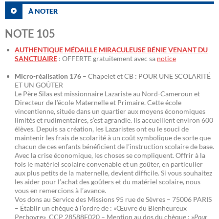
À NOTER
NOTE 105
AUTHENTIQUE MÉDAILLE MIRACULEUSE BÉNIE VENANT DU
SANCTUAIRE
: OFFERTE gratuitement avec sa
notice
Micro-réalisation 176
– Chapelet et CB : POUR UNE SCOLARITÉ
ET UN GOÛTER
Le Père Silas est missionnaire Lazariste au Nord-Cameroun et
Directeur de l’école Maternelle et Primaire. Cette école
vincentienne, située dans un quartier aux moyens économiques
limités et rudimentaires, s’est agrandie. Ils accueillent environ 600
élèves. Depuis sa création, les Lazaristes ont eu le souci de
maintenir les frais de scolarité à un coût symbolique de sorte que
chacun de ces enfants bénéficient de l’instruction scolaire de base.
Avec la crise économique, les choses se compliquent. Offrir à la
fois le matériel scolaire convenable et un goûter, en particulier
aux plus petits de la maternelle, devient difficile. Si vous souhaitez
les aider pour l’achat des goûters et du matériel scolaire, nous
vous en remercions à l’avance.
Vos dons au Service des Missions 95 rue de Sèvres – 75006 PARIS
– Établir un chèque à l’ordre de : «Œuvre du Bienheureux
Perboyre» CCP 28588E020 – Mention au dos du chèque : »
Pour