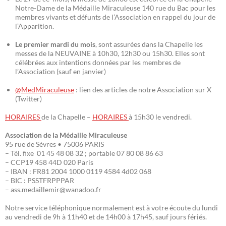
Notre-Dame de la Médaille Miraculeuse 140 rue du Bac pour les
membres vivants et défunts de l’Association en rappel du jour de
l’Apparition.
Le premier mardi du mois
, sont assurées dans la Chapelle les
messes de la NEUVAINE à 10h30, 12h30 ou 15h30. Elles sont
célébrées aux intentions données par les membres de
l’Association (sauf en janvier)
@MedMiraculeuse
: lien des articles de notre Association sur X
(Twitter)
HORAIRES
de la Chapelle –
HORAIRES
à 15h30 le vendredi.
Association de la Médaille Miraculeuse
95 rue de Sèvres • 75006 PARIS
– Tél. fixe 01 45 48 08 32 ; portable 07 80 08 86 63
– CCP19 458 44D 020 Paris
– IBAN : FR81 2004 1000 0119 4584 4d02 068
– BIC : PSSTFRPPPAR
– ass.medaillemir@wanadoo.fr
Notre service téléphonique normalement est à votre écoute du lundi
au vendredi de 9h à 11h40 et de 14h00 à 17h45, sauf jours fériés.