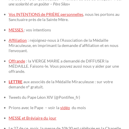
une scolarité et un goûter – Père Silas
«
Vos INTENTIONS de PRIÈRE personnelles
, nous les portons au
Sanctuaire près de la Sainte Mère.
MESSES
: vos intentions
Affiliation
: rejoignez-nous à l’Association de la Médaille
Miraculeuse, en imprimant la demande d’affiliation et en nous
l’envoyant.
Offrande
: la VIERGE MARIE a demandé de DIFFUSER la
MÉDAILLE. Faisons-le. Vous pouvez aussi nous y aider par une
offrande.
LETTRE
aux associés de la Médaille Miraculeuse : sur votre
demande n° gratuit.
Tweets du Pape Léon XIV (@Pontifex_fr)
Prions avec le Pape – voir la
vidéo
du mois
MESSE et Bréviaire du jour
Le 27 de ce mois, la messe de 10h30 est célébrée en la Chapelle