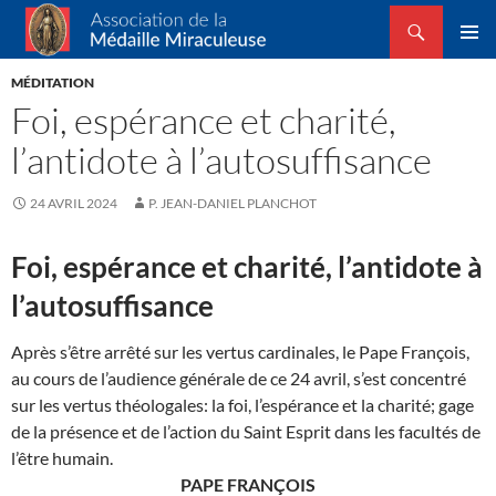
Recherche
Association de la Médaille Miraculeuse
ALLER
MENU
AU
MÉDITATION
PRINCI
CONTENU
Foi, espérance et charité,
l’antidote à l’autosuffisance
24 AVRIL 2024
P. JEAN-DANIEL PLANCHOT
Foi, espérance et charité, l’antidote à
l’autosuffisance
Après s’être arrêté sur les vertus cardinales, le Pape François,
au cours de l’audience générale de ce 24 avril, s’est concentré
sur les vertus théologales: la foi, l’espérance et la charité; gage
de la présence et de l’action du Saint Esprit dans les facultés de
l’être humain.
PAPE FRANÇOIS