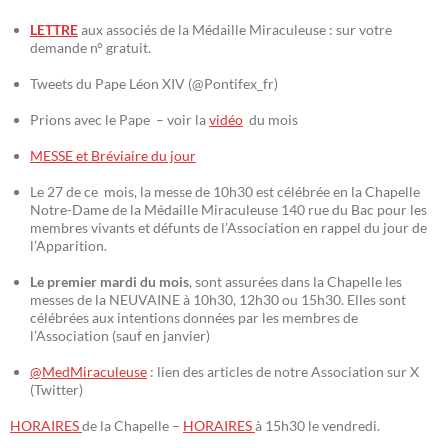
LETTRE
aux associés de la Médaille Miraculeuse : sur votre
demande n° gratuit.
Tweets du Pape Léon XIV (@Pontifex_fr)
Prions avec le Pape – voir la
vidéo
du mois
MESSE et Bréviaire du jour
Le 27 de ce mois, la messe de 10h30 est célébrée en la Chapelle
Notre-Dame de la Médaille Miraculeuse 140 rue du Bac pour les
membres vivants et défunts de l’Association en rappel du jour de
l’Apparition.
Le premier mardi du mois
, sont assurées dans la Chapelle les
messes de la NEUVAINE à 10h30, 12h30 ou 15h30. Elles sont
célébrées aux intentions données par les membres de
l’Association (sauf en janvier)
@MedMiraculeuse
: lien des articles de notre Association sur X
(Twitter)
HORAIRES
de la Chapelle –
HORAIRES
à 15h30 le vendredi.