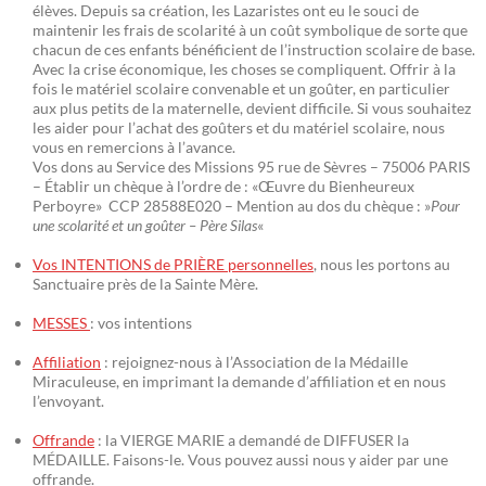
élèves. Depuis sa création, les Lazaristes ont eu le souci de
maintenir les frais de scolarité à un coût symbolique de sorte que
chacun de ces enfants bénéficient de l’instruction scolaire de base.
Avec la crise économique, les choses se compliquent. Offrir à la
fois le matériel scolaire convenable et un goûter, en particulier
aux plus petits de la maternelle, devient difficile. Si vous souhaitez
les aider pour l’achat des goûters et du matériel scolaire, nous
vous en remercions à l’avance.
Vos dons au Service des Missions 95 rue de Sèvres – 75006 PARIS
– Établir un chèque à l’ordre de : «Œuvre du Bienheureux
Perboyre» CCP 28588E020 – Mention au dos du chèque : »
Pour
une scolarité et un goûter – Père Silas
«
Vos INTENTIONS de PRIÈRE personnelles
, nous les portons au
Sanctuaire près de la Sainte Mère.
MESSES
: vos intentions
Affiliation
: rejoignez-nous à l’Association de la Médaille
Miraculeuse, en imprimant la demande d’affiliation et en nous
l’envoyant.
Offrande
: la VIERGE MARIE a demandé de DIFFUSER la
MÉDAILLE. Faisons-le. Vous pouvez aussi nous y aider par une
offrande.