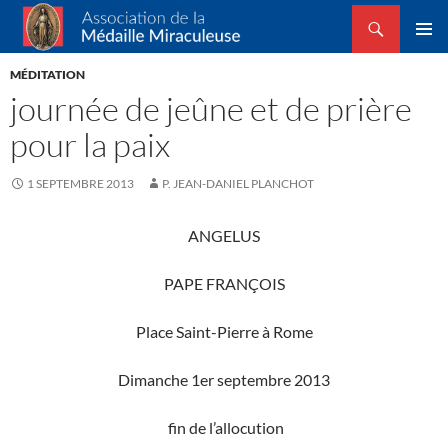
Recherche
Association de la Médaille Miraculeuse
ALLER
MENU
AU
MÉDITATION
PRINCI
CONTENU
journée de jeûne et de prière
pour la paix
1 SEPTEMBRE 2013
P. JEAN-DANIEL PLANCHOT
ANGELUS
PAPE FRANÇOIS
Place Saint-Pierre à Rome
Dimanche 1er septembre 2013
fin de l’allocution