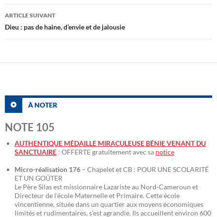
articles
ARTICLE SUIVANT
Dieu : pas de haine, d’envie et de jalousie
À NOTER
NOTE 105
AUTHENTIQUE MÉDAILLE MIRACULEUSE BÉNIE VENANT DU
SANCTUAIRE
: OFFERTE gratuitement avec sa
notice
Micro-réalisation 176
– Chapelet et CB : POUR UNE SCOLARITÉ
ET UN GOÛTER
Le Père Silas est missionnaire Lazariste au Nord-Cameroun et
Directeur de l’école Maternelle et Primaire. Cette école
vincentienne, située dans un quartier aux moyens économiques
limités et rudimentaires, s’est agrandie. Ils accueillent environ 600