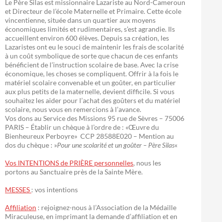
Le Père Silas est missionnaire Lazariste au Nord-Cameroun
et Directeur de l’école Maternelle et Primaire. Cette école
vincentienne, située dans un quartier aux moyens
économiques limités et rudimentaires, s’est agrandie. Ils
accueillent environ 600 élèves. Depuis sa création, les
Lazaristes ont eu le souci de maintenir les frais de scolarité
à un coût symbolique de sorte que chacun de ces enfants
bénéficient de l’instruction scolaire de base. Avec la crise
économique, les choses se compliquent. Offrir à la fois le
matériel scolaire convenable et un goûter, en particulier
aux plus petits de la maternelle, devient difficile. Si vous
souhaitez les aider pour l’achat des goûters et du matériel
scolaire, nous vous en remercions à l’avance.
Vos dons au Service des Missions 95 rue de Sèvres – 75006
PARIS – Établir un chèque à l’ordre de : «Œuvre du
Bienheureux Perboyre» CCP 28588E020 – Mention au
dos du chèque : »
Pour une scolarité et un goûter – Père Silas
«
Vos INTENTIONS de PRIÈRE personnelles
, nous les
portons au Sanctuaire près de la Sainte Mère.
MESSES
: vos intentions
Affiliation
: rejoignez-nous à l’Association de la Médaille
Miraculeuse, en imprimant la demande d’affiliation et en