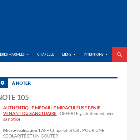
ALLER AU CON
IÈRES MARIALES
CHAPELLE
LIENS
INTENTIONS
À NOTER
NOTE 105
AUTHENTIQUE MÉDAILLE MIRACULEUSE BÉNIE
VENANT DU SANCTUAIRE
: OFFERTE gratuitement avec
sa
notice
Micro-réalisation 176
– Chapelet et CB : POUR UNE
SCOLARITÉ ET UN GOÛTER