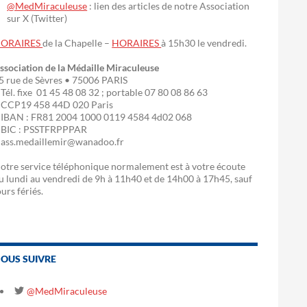
@MedMiraculeuse
: lien des articles de notre Association
sur X (Twitter)
ORAIRES
de la Chapelle –
HORAIRES
à 15h30 le vendredi.
ssociation de la Médaille Miraculeuse
5 rue de Sèvres • 75006 PARIS
 Tél. fixe 01 45 48 08 32 ; portable 07 80 08 86 63
 CCP19 458 44D 020 Paris
 IBAN : FR81 2004 1000 0119 4584 4d02 068
 BIC : PSSTFRPPPAR
 ass.medaillemir@wanadoo.fr
otre service téléphonique normalement est à votre écoute
u lundi au vendredi de 9h à 11h40 et de 14h00 à 17h45, sauf
ours fériés.
OUS SUIVRE
@MedMiraculeuse