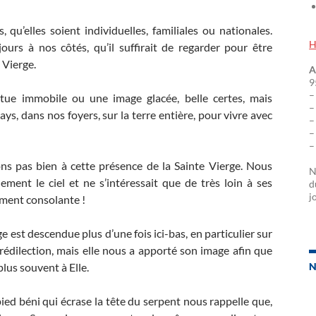
u’elles soient individuelles, familiales ou nationales.
H
urs à nos côtés, qu’il suffirait de regarder pour être
e Vierge.
A
9
–
atue immobile ou une image glacée, belle certes, mais
–
pays, dans nos foyers, sur la terre entière, pour vivre avec
–
–
–
ns pas bien à cette présence de la Sainte Vierge. Nous
N
ment le ciel et ne s’intéressait que de très loin à ses
d
j
rement consolante !
 est descendue plus d’une fois ici-bas, en particulier sur
rédilection, mais elle nous a apporté son image afin que
lus souvent à Elle.
N
ied béni qui écrase la tête du serpent nous rappelle que,