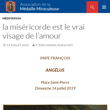
Recherche
Association de la Médaille Miraculeuse
ALLER
MENU
AU
MÉDITATION
PRINCI
CONTENU
la miséricorde est le vrai
visage de l’amour
14 JUILLET 2019
P. JEAN-DANIEL PLANCHOT
PAPE FRANÇOIS
ANGÉLUS
Place Saint-Pierre
Dimanche 14 juillet 2019