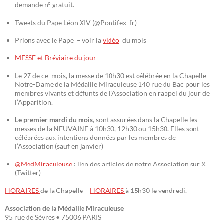
demande n° gratuit.
Tweets du Pape Léon XIV (@Pontifex_fr)
Prions avec le Pape – voir la
vidéo
du mois
MESSE et Bréviaire du jour
Le 27 de ce mois, la messe de 10h30 est célébrée en la Chapelle
Notre-Dame de la Médaille Miraculeuse 140 rue du Bac pour les
membres vivants et défunts de l’Association en rappel du jour de
l’Apparition.
Le premier mardi du mois
, sont assurées dans la Chapelle les
messes de la NEUVAINE à 10h30, 12h30 ou 15h30. Elles sont
célébrées aux intentions données par les membres de
l’Association (sauf en janvier)
@MedMiraculeuse
: lien des articles de notre Association sur X
(Twitter)
HORAIRES
de la Chapelle –
HORAIRES
à 15h30 le vendredi.
Association de la Médaille Miraculeuse
95 rue de Sèvres • 75006 PARIS