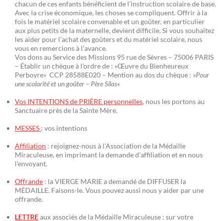
chacun de ces enfants bénéficient de l’instruction scolaire de base.
Avec la crise économique, les choses se compliquent. Offrir à la
fois le matériel scolaire convenable et un goûter, en particulier
aux plus petits de la maternelle, devient difficile. Si vous souhaitez
les aider pour l’achat des goûters et du matériel scolaire, nous
vous en remercions à l’avance.
Vos dons au Service des Missions 95 rue de Sèvres – 75006 PARIS
– Établir un chèque à l’ordre de : «Œuvre du Bienheureux
Perboyre» CCP 28588E020 – Mention au dos du chèque : »
Pour
une scolarité et un goûter – Père Silas
«
Vos INTENTIONS de PRIÈRE personnelles
, nous les portons au
Sanctuaire près de la Sainte Mère.
MESSES
: vos intentions
Affiliation
: rejoignez-nous à l’Association de la Médaille
Miraculeuse, en imprimant la demande d’affiliation et en nous
l’envoyant.
Offrande
: la VIERGE MARIE a demandé de DIFFUSER la
MÉDAILLE. Faisons-le. Vous pouvez aussi nous y aider par une
offrande.
LETTRE
aux associés de la Médaille Miraculeuse : sur votre