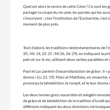
Quel est alors le centre de cette Cène ? Ce sont les g
partager la coupe du vin avec les paroles qui les ac
s’inscrivent : c’est l’institution de l’Eucharistie, c’e
moment de plus près.
Tout d’abord, les traditions néotestamentaires de l’in
20 ;
Mc
14, 22-25 ;
Mt
26, 26-29), en indiquant la priè
pain et sur le vin, utilisent deux verbes parallèles e
Paul et Luc parlent d’
eucaristia
/action de grâce : il « 
donna » (
Lc
22, 19). Marc et Matthieu, en revanche, s
prononça la bénédiction, le rompit, et le leur donna »
Les deux termes grecs
eucaristeìn
et
eulogeìn
renvoien
de grâce et de bénédiction de la tradition d’Israël q
différents indiquent les deux directions intrinsèque