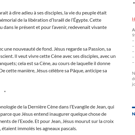
rait à dire adieu à ses disciples, la vie du peuple était
H
émorial de la libération d’Israël de l’Égypte. Cette
u dans le présent et pour l’avenir, redevenait vivante
A
9
–
–
vec une nouveauté de fond. Jésus regarde sa Passion, sa
–
ient. Il veut vivre cette Cène avec ses disciples, avec un
–
–
banquets; cela est sa Cène, au cours de laquelle il donne
 cette manière, Jésus célèbre sa Pâque, anticipe sa
N
d
j
*
nologie de la Dernière Cène dans l’Evangile de Jean, qui
t parce que Jésus entend inaugurer quelque chose de
N
ents de l’Exode. Et pour Jean, Jésus mourut sur la croix
 étaient immolés les agneaux pascals.