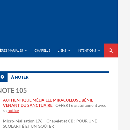
ALLER AU CON
IÈRES MARIALES
CHAPELLE
LIENS
INTENTIONS
À NOTER
NOTE 105
AUTHENTIQUE MÉDAILLE MIRACULEUSE BÉNIE
VENANT DU SANCTUAIRE
: OFFERTE gratuitement avec
sa
notice
Micro-réalisation 176
– Chapelet et CB : POUR UNE
SCOLARITÉ ET UN GOÛTER