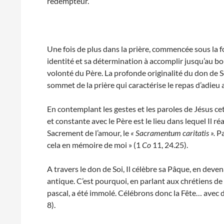
rédempteur.
Une fois de plus dans la prière, commencée sous la fo
identité et sa détermination à accomplir jusqu’au bo
volonté du Père. La profonde originalité du don de So
sommet de la prière qui caractérise le repas d’adieu a
En contemplant les gestes et les paroles de Jésus ce
et constante avec le Père est le lieu dans lequel Il réa
Sacrement de l’amour, le
« Sacramentum caritatis ».
Pa
cela en mémoire de moi » (1
Co
11, 24.25).
A travers le don de Soi, Il célèbre sa Pâque, en deve
antique. C’est pourquoi, en parlant aux chrétiens de C
pascal, a été immolé. Célébrons donc la Fête… avec du
8).