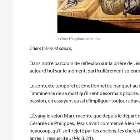
la Cène Théophane le crétois
Chers frères et sœurs,
Dans notre parcours de réflexion sur la prière de Jé
aujourd’hui sur le moment, particulièrement solennel
Le contexte temporel et émotionnel du banquet au c
l’imminence de sa mort qu’il sent désormais proche
passion, en essayant aussi d’impliquer toujours dava
L’Évangile selon Marc raconte que depuis le départ d
Césarée de Philippes, Jésus avait commencé à leur ens
beaucoup, qu’il soit rejeté par les anciens, les chefs de
après, il ressuscite » (
Mc
8, 31).