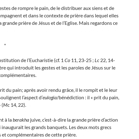
estes de rompre le pain, de le distribuer aux siens et de
compagnent et dans le contexte de prière dans lequel elles
st la grande prière de Jésus et de l’Eglise. Mais regardons ce
*
stitution de l’Eucharistie (cf. 1
Co
11, 23-25 ;
Lc
22, 14-
re qui introduit les gestes et les paroles de Jésus sur le
t complémentaires.
prit du pain; après avoir rendu grâce, il le rompit et le leur
oulignent l’aspect d’
eulogia
/bénédiction : il « prit du pain,
 (
Mc
14, 22).
t à la
berakha
juive, c’est-à-dire la grande prière d’action
ui inaugurait les grands banquets. Les deux mots grecs
s et complémentaires de cette prière.