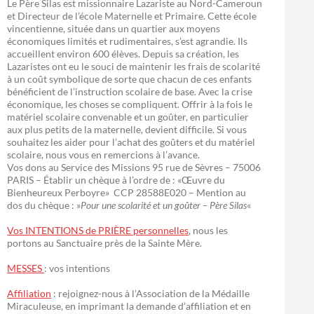
Le Père Silas est missionnaire Lazariste au Nord-Cameroun
et Directeur de l’école Maternelle et Primaire. Cette école
vincentienne, située dans un quartier aux moyens
économiques limités et rudimentaires, s’est agrandie. Ils
accueillent environ 600 élèves. Depuis sa création, les
Lazaristes ont eu le souci de maintenir les frais de scolarité
à un coût symbolique de sorte que chacun de ces enfants
bénéficient de l’instruction scolaire de base. Avec la crise
économique, les choses se compliquent. Offrir à la fois le
matériel scolaire convenable et un goûter, en particulier
aux plus petits de la maternelle, devient difficile. Si vous
souhaitez les aider pour l’achat des goûters et du matériel
scolaire, nous vous en remercions à l’avance.
Vos dons au Service des Missions 95 rue de Sèvres – 75006
PARIS – Établir un chèque à l’ordre de : «Œuvre du
Bienheureux Perboyre» CCP 28588E020 – Mention au
dos du chèque : »
Pour une scolarité et un goûter – Père Silas
«
Vos INTENTIONS de PRIÈRE personnelles
, nous les
portons au Sanctuaire près de la Sainte Mère.
MESSES
: vos intentions
Affiliation
: rejoignez-nous à l’Association de la Médaille
Miraculeuse, en imprimant la demande d’affiliation et en