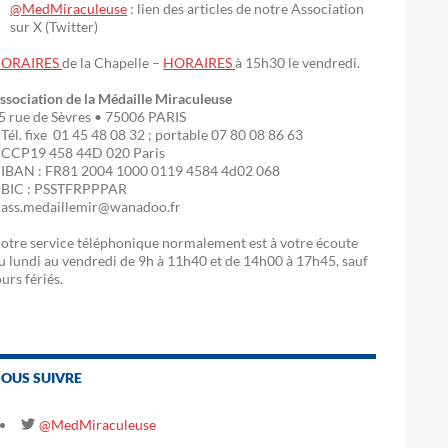
@MedMiraculeuse
: lien des articles de notre Association
sur X (Twitter)
ORAIRES
de la Chapelle –
HORAIRES
à 15h30 le vendredi.
ssociation de la Médaille Miraculeuse
5 rue de Sèvres • 75006 PARIS
 Tél. fixe 01 45 48 08 32 ; portable 07 80 08 86 63
 CCP19 458 44D 020 Paris
 IBAN : FR81 2004 1000 0119 4584 4d02 068
 BIC : PSSTFRPPPAR
 ass.medaillemir@wanadoo.fr
otre service téléphonique normalement est à votre écoute
u lundi au vendredi de 9h à 11h40 et de 14h00 à 17h45, sauf
ours fériés.
OUS SUIVRE
@MedMiraculeuse