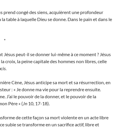
us prend congé des siens, acquièrent une profondeur
à la table à laquelle Dieu se donne. Dans le pain et dans le
*
t Jésus peut-il se donner lui-même à ce moment ? Jésus
e la croix, la peine capitale des hommes non libres, celle
cis
.
ernière Cène, Jésus anticipe sa mort et sa résurrection, en
asteur : « Je donne ma vie pour la reprendre ensuite.
. J’ai le pouvoir de la donner, et le pouvoir de la
mon Père » (
Jn
10, 17-18).
ransforme de cette façon sa mort violente en un acte libre
e subie se transforme en un sacrifice actif, libre et