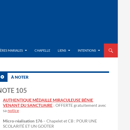
ALLER AU CON
IÈRES MARIALES
CHAPELLE
LIENS
INTENTIONS
À NOTER
NOTE 105
AUTHENTIQUE MÉDAILLE MIRACULEUSE BÉNIE
VENANT DU SANCTUAIRE
: OFFERTE gratuitement avec
sa
notice
Micro-réalisation 176
– Chapelet et CB : POUR UNE
SCOLARITÉ ET UN GOÛTER