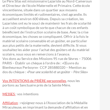
Le Père Silas est missionnaire Lazariste au Nord-Cameroun
et Directeur de l’école Maternelle et Primaire. Cette école
vincentienne, située dans un quartier aux moyens
économiques limités et rudimentaires, s’est agrandie. Ils
accueillent environ 600 élèves. Depuis sa création, les
Lazaristes ont eu le souci de maintenir les frais de scolarité
à un coût symbolique de sorte que chacun de ces enfants
bénéficient de l’instruction scolaire de base. Avec la crise
économique, les choses se compliquent. Offrir à la fois le
matériel scolaire convenable et un goûter, en particulier
aux plus petits de la maternelle, devient difficile. Si vous
souhaitez les aider pour l’achat des goûters et du matériel
scolaire, nous vous en remercions à l’avance.
Vos dons au Service des Missions 95 rue de Sèvres – 75006
PARIS – Établir un chèque à l’ordre de : «Œuvre du
Bienheureux Perboyre» CCP 28588E020 – Mention au
dos du chèque : »
Pour une scolarité et un goûter – Père Silas
«
Vos INTENTIONS de PRIÈRE personnelles
, nous les
portons au Sanctuaire près de la Sainte Mère.
MESSES
: vos intentions
Affiliation
: rejoignez-nous à l’Association de la Médaille
Miraculeuse, en imprimant la demande d’affiliation et en