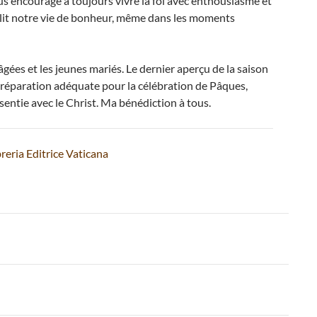
ous encourage à toujours vivre la foi avec enthousiasme et
mplit notre vie de bonheur, même dans les moments
 âgées et les jeunes mariés. Le dernier aperçu de la saison
réparation adéquate pour la célébration de Pâques,
entie avec le Christ. Ma bénédiction à tous.
reria Editrice Vaticana