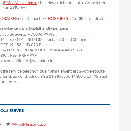
@MedMiraculeuse
: lien des articles de notre Association
sur X (Twitter)
ORAIRES
de la Chapelle –
HORAIRES
à 15h30 le vendredi.
ssociation de la Médaille Miraculeuse
5 rue de Sèvres • 75006 PARIS
 Tél. fixe 01 45 48 08 32 ; portable 07 80 08 86 63
 CCP19 458 44D 020 Paris
 IBAN : FR81 2004 1000 0119 4584 4d02 068
 BIC : PSSTFRPPPAR
 ass.medaillemir@wanadoo.fr
otre service téléphonique normalement est à votre écoute
u lundi au vendredi de 9h à 11h40 et de 14h00 à 17h45, sauf
ours fériés.
OUS SUIVRE
@MedMiraculeuse