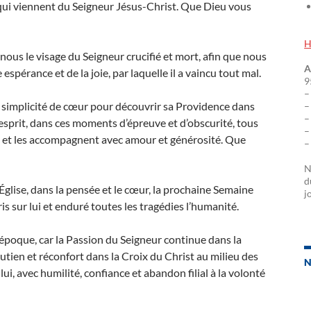
ix qui viennent du Seigneur Jésus-Christ. Que Dieu vous
H
ous le visage du Seigneur crucifié et mort, afin que nous
A
espérance et de la joie, par laquelle il a vaincu tout mal.
9
–
simplicité de cœur pour découvrir sa Providence dans
–
–
’esprit, dans ces moments d’épreuve et d’obscurité, tous
–
nt et les accompagnent avec amour et générosité.
Que
–
N
d
’Église, dans la pensée et le cœur, la prochaine Semaine
j
is sur lui et enduré toutes les tragédies l’humanité.
époque, car la Passion du Seigneur continue dans la
ien et réconfort dans la Croix du Christ au milieu des
N
ui, avec humilité, confiance et abandon filial à la volonté