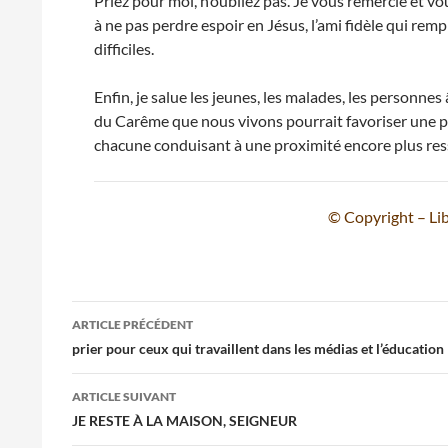
Priez pour moi, n’oubliez pas. Je vous remercie et v
à ne pas perdre espoir en Jésus, l’ami fidèle qui re
difficiles.
Enfin, je salue les jeunes, les malades, les personnes
du Carême que nous vivons pourrait favoriser une p
chacune conduisant à une proximité encore plus ress
© Copyright – Lib
Navigation
ARTICLE PRÉCÉDENT
des
prier pour ceux qui travaillent dans les médias et l’éducation
articles
ARTICLE SUIVANT
JE RESTE À LA MAISON, SEIGNEUR