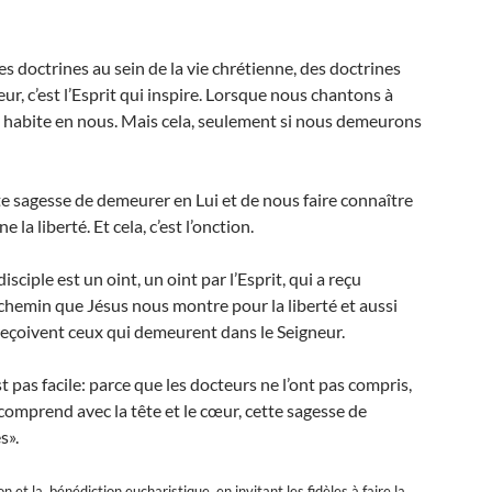
s doctrines au sein de la vie chrétienne, des doctrines
r, c’est l’Esprit qui inspire. Lorsque nous chantons à
 qui habite en nous. Mais cela, seulement si nous demeurons
e sagesse de demeurer en Lui et de nous faire connaître
 la liberté. Et cela, c’est l’onction.
disciple est un oint, un oint par l’Esprit, qui a reçu
 le chemin que Jésus nous montre pour la liberté et aussi
ue reçoivent ceux qui demeurent dans le Seigneur.
 pas facile: parce que les docteurs ne l’ont pas compris,
comprend avec la tête et le cœur, cette sagesse de
s».
et la bénédiction eucharistique, en invitant les fidèles à faire la