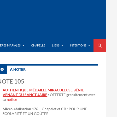
ALLER AU CON
IÈRES MARIALES
CHAPELLE
LIENS
INTENTIONS
À NOTER
NOTE 105
AUTHENTIQUE MÉDAILLE MIRACULEUSE BÉNIE
VENANT DU SANCTUAIRE
: OFFERTE gratuitement avec
sa
notice
Micro-réalisation 176
– Chapelet et CB : POUR UNE
SCOLARITÉ ET UN GOÛTER