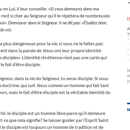
en Lui, il leur conseille: «
Si vous demeurez dans ma
 ce mot si cher au Seigneur qu’il le répètera de nombreuses
H
». Demeurer dans le Seigneur. Il ne dit pas: «Étudiez bien,
A
de soi.
9
–
la plus dangereuse pour la vie, si vous ne le faites pas:
–
–
stent dans la parole de Jésus ont leur propre identité
–
 disciples
». L’identité chrétienne n’est pas une carte qui
–
le fait d’être disciple.
N
d
eigneur, dans la vie du Seigneur, tu seras disciple. Si vous
j
la doctrine, qui suit Jésus comme un homme qui fait tant
rs, mais le fait d’être disciple est la véritable identité du
N
berté: le disciple est un homme libre parce qu’il demeure
st-ce que cela signifie? Se laisser guider par l’Esprit Saint.
uoi le disciple est toujours un homme de tradition et de