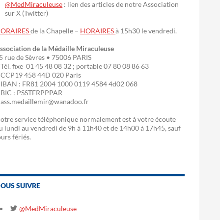
@MedMiraculeuse
: lien des articles de notre Association
sur X (Twitter)
ORAIRES
de la Chapelle –
HORAIRES
à 15h30 le vendredi.
ssociation de la Médaille Miraculeuse
5 rue de Sèvres • 75006 PARIS
 Tél. fixe 01 45 48 08 32 ; portable 07 80 08 86 63
 CCP19 458 44D 020 Paris
 IBAN : FR81 2004 1000 0119 4584 4d02 068
 BIC : PSSTFRPPPAR
 ass.medaillemir@wanadoo.fr
otre service téléphonique normalement est à votre écoute
u lundi au vendredi de 9h à 11h40 et de 14h00 à 17h45, sauf
ours fériés.
OUS SUIVRE
@MedMiraculeuse