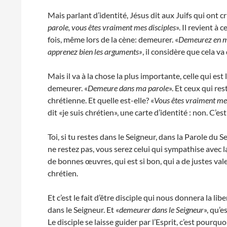
Mais parlant d’identité, Jésus dit aux Juifs qui ont cru 
parole, vous êtes vraiment mes disciples
». Il revient à
fois, même lors de la cène: demeurer. «
Demeurez en moi
apprenez bien les arguments»
, il considère que cela va 
Mais il va à la chose la plus importante, celle qui est 
demeurer. «
Demeure dans ma parole
». Et ceux qui re
chrétienne. Et quelle est-elle? «
Vous êtes vraiment mes
dit «je suis chrétien», une carte d’identité : non. C’est 
Toi, si tu restes dans le Seigneur, dans la Parole du S
ne restez pas, vous serez celui qui sympathise avec 
de bonnes œuvres, qui est si bon, qui a de justes valeu
chrétien.
Et c’est le fait d’être disciple qui nous donnera la li
dans le Seigneur. Et «
demeurer dans le Seigneur
», qu’e
Le disciple se laisse guider par l’Esprit, c’est pourq