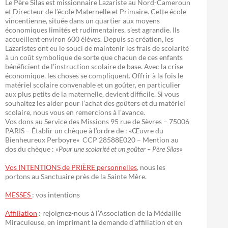
Le Père Silas est missionnaire Lazariste au Nord-Cameroun
et Directeur de l’école Maternelle et Primaire. Cette école
vincentienne, située dans un quartier aux moyens
économiques limités et rudimentaires, s’est agrandie. Ils
accueillent environ 600 élèves. Depuis sa création, les
Lazaristes ont eu le souci de maintenir les frais de scolarité
à un coût symbolique de sorte que chacun de ces enfants
bénéficient de l’instruction scolaire de base. Avec la crise
économique, les choses se compliquent. Offrir à la fois le
matériel scolaire convenable et un goûter, en particulier
aux plus petits de la maternelle, devient difficile. Si vous
souhaitez les aider pour l’achat des goûters et du matériel
scolaire, nous vous en remercions à l’avance.
Vos dons au Service des Missions 95 rue de Sèvres – 75006
PARIS – Établir un chèque à l’ordre de : «Œuvre du
Bienheureux Perboyre» CCP 28588E020 – Mention au
dos du chèque : »
Pour une scolarité et un goûter – Père Silas
«
Vos INTENTIONS de PRIÈRE personnelles
, nous les
portons au Sanctuaire près de la Sainte Mère.
MESSES
: vos intentions
Affiliation
: rejoignez-nous à l’Association de la Médaille
Miraculeuse, en imprimant la demande d’affiliation et en