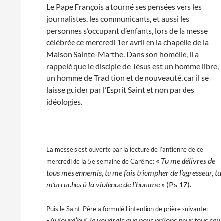
Le Pape François a tourné ses pensées vers les
journalistes, les communicants, et aussi les
personnes s’occupant d’enfants, lors de la messe
célébrée ce mercredi 1er avril en la chapelle de la
Maison Sainte-Marthe. Dans son homélie, il a
rappelé que le disciple de Jésus est un homme libre,
un homme de Tradition et de nouveauté, car il se
laisse guider par l’Esprit Saint et non par des
idéologies.
La messe s’est ouverte par la lecture de l’antienne de ce
«
Tu me délivres de
mercredi de la 5e semaine de Carême:
tous mes ennemis, tu me fais triompher de l’agresseur, t
m’arraches à la violence de l’homme
» (Ps 17).
Puis le Saint-Père a formulé l’intention de prière suivante:
«Aujourd’hui, je voudrais que nous priions pour tous ceu