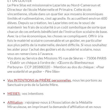
ET UN GOÛTER
Le Père Silas est missionnaire Lazariste au Nord-Cameroun et
Directeur de l’école Maternelle et Primaire. Cette école
vincentienne, située dans un quartier aux moyens économiques
limités et rudimentaires, s’est agrandie. Ils accueillent environ 600
élèves. Depuis sa création, les Lazaristes ont eu le souci de
maintenir les frais de scolarité à un coût symbolique de sorte que
chacun de ces enfants bénéficient de l’instruction scolaire de base.
Avec la crise économique, les choses se compliquent. Offrir à la
fois le matériel scolaire convenable et un goûter, en particulier
aux plus petits de la maternelle, devient difficile. Si vous souhaitez
les aider pour l’achat des goûters et du matériel scolaire, nous
vous en remercions à l’avance.
Vos dons au Service des Missions 95 rue de Sèvres – 75006 PARIS
– Établir un chèque à l’ordre de : «Œuvre du Bienheureux
Perboyre» CCP 28588E020 – Mention au dos du chèque : »
Pour
une scolarité et un goûter – Père Silas
«
Vos INTENTIONS de PRIÈRE personnelles
, nous les portons au
Sanctuaire près de la Sainte Mère.
MESSES
: vos intentions
Affiliation
: rejoignez-nous à l’Association de la Médaille
Miraculeuse, en imprimant la demande d’affiliation et en nous