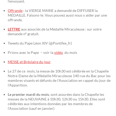
l’envoyant.
Offrande
: la VIERGE MARIE a demandé de DIFFUSER la
MÉDAILLE. Faisons-le. Vous pouvez aussi nous y aider par une
offrande.
LETTRE
aux associés de la Médaille Miraculeuse : sur votre
demande n° gratuit.
Tweets du Pape Léon XIV (@Pontifex_fr)
Prions avec le Pape – voir la
vidéo
du mois
MESSE et Bréviaire du jour
Le 27 de ce mois, la messe de 10h30 est célébrée en la Chapelle
Notre-Dame de la Médaille Miraculeuse 140 rue du Bac pour les
membres vivants et défunts de l’Association en rappel du jour de
l’Apparition.
Le premier mardi du mois
, sont assurées dans la Chapelle les
messes de la NEUVAINE à 10h30, 12h30 ou 15h30. Elles sont
célébrées aux intentions données par les membres de
l’Association (sauf en janvier)