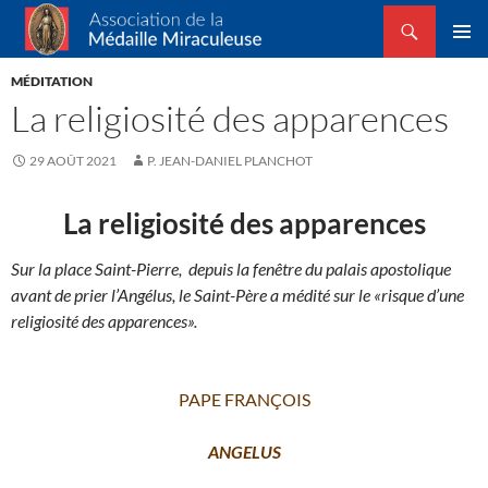
Recherche
Association de la Médaille Miraculeuse
ALLER
MENU
AU
MÉDITATION
PRINCI
CONTENU
La religiosité des apparences
29 AOÛT 2021
P. JEAN-DANIEL PLANCHOT
La religiosité des apparences
Sur la place Saint-Pierre, depuis la fenêtre du palais apostolique
avant de prier l’Angélus,
le Saint-Père a
médité sur le «risque d’une
religiosité des apparences».
PAPE FRANÇOIS
ANGELUS