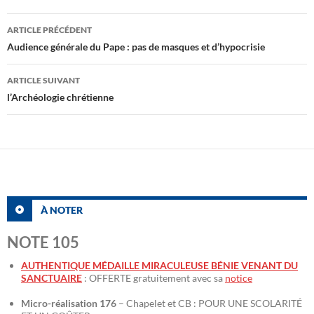
Navigation
ARTICLE PRÉCÉDENT
des
Audience générale du Pape : pas de masques et d’hypocrisie
articles
ARTICLE SUIVANT
l’Archéologie chrétienne
À NOTER
NOTE 105
AUTHENTIQUE MÉDAILLE MIRACULEUSE BÉNIE VENANT DU
SANCTUAIRE
: OFFERTE gratuitement avec sa
notice
Micro-réalisation 176
– Chapelet et CB : POUR UNE SCOLARITÉ