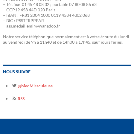
– Tél. fixe 01 45 48 08 32 ; portable 07 80 08 86 63
– CCP19 458 44D 020 Paris
– IBAN : FR81 2004 1000 0119 4584 4d02 068
– BIC : PSSTFRPPPAR
– ass.medaillemir@wanadoo.fr
Notre service téléphonique normalement est à votre écoute du lundi
au vendredi de 9h à 11h40 et de 14h00 à 17h45, sauf jours fériés.
NOUS SUIVRE
@MedMiraculeuse
RSS