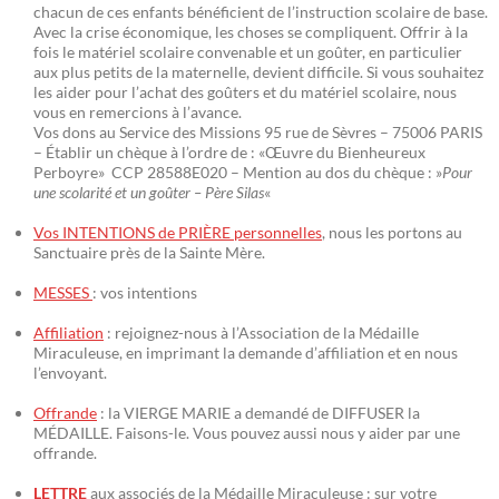
chacun de ces enfants bénéficient de l’instruction scolaire de base.
Avec la crise économique, les choses se compliquent. Offrir à la
fois le matériel scolaire convenable et un goûter, en particulier
aux plus petits de la maternelle, devient difficile. Si vous souhaitez
les aider pour l’achat des goûters et du matériel scolaire, nous
vous en remercions à l’avance.
Vos dons au Service des Missions 95 rue de Sèvres – 75006 PARIS
– Établir un chèque à l’ordre de : «Œuvre du Bienheureux
Perboyre» CCP 28588E020 – Mention au dos du chèque : »
Pour
une scolarité et un goûter – Père Silas
«
Vos INTENTIONS de PRIÈRE personnelles
, nous les portons au
Sanctuaire près de la Sainte Mère.
MESSES
: vos intentions
Affiliation
: rejoignez-nous à l’Association de la Médaille
Miraculeuse, en imprimant la demande d’affiliation et en nous
l’envoyant.
Offrande
: la VIERGE MARIE a demandé de DIFFUSER la
MÉDAILLE. Faisons-le. Vous pouvez aussi nous y aider par une
offrande.
LETTRE
aux associés de la Médaille Miraculeuse : sur votre