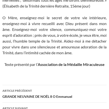
merveilles ; désormais tous les âges me diront bienheureuse’. »
(Élisabeth de la Trinité dernière Retraite, 15ème jour)
O Mère, enseignez-moi le secret de votre vie intérieure,
enseignez-moi à vivre recueilli avec Dieu présent dans mon
âme. Enseignez-moi votre silence, communiquez-moi votre
esprit d’adoration ; près de vous, à votre école, je veux être, moi
aussi, l’humble temple de la Trinité. Aidez-moi à me détacher
pour vivre dans une silencieuse et amoureuse adoration de la
Trinité, dans l’intimité cachée de mon âme.
Texte présenté par l’
Association de la Médaille Miraculeuse
Navigation
ARTICLE PRÉCÉDENT
des
GRANDE NEUVAINE DE NOËL 8 O Emmanuel
articles
ARTICLE SUIVANT