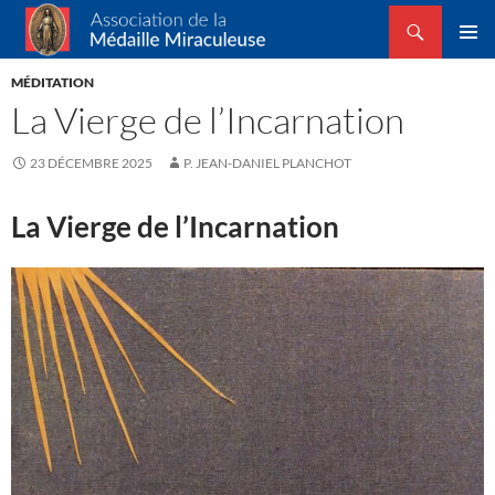
Recherche
Association de la Médaille Miraculeuse
ALLER
MENU
AU
MÉDITATION
PRINCI
CONTENU
La Vierge de l’Incarnation
23 DÉCEMBRE 2025
P. JEAN-DANIEL PLANCHOT
La Vierge de l’Incarnation