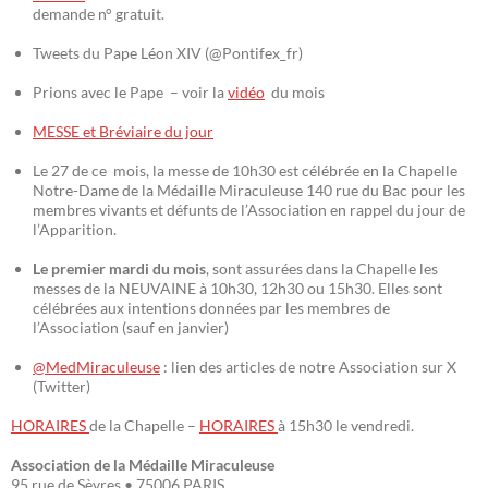
demande n° gratuit.
Tweets du Pape Léon XIV (@Pontifex_fr)
Prions avec le Pape – voir la
vidéo
du mois
MESSE et Bréviaire du jour
Le 27 de ce mois, la messe de 10h30 est célébrée en la Chapelle
Notre-Dame de la Médaille Miraculeuse 140 rue du Bac pour les
membres vivants et défunts de l’Association en rappel du jour de
l’Apparition.
Le premier mardi du mois
, sont assurées dans la Chapelle les
messes de la NEUVAINE à 10h30, 12h30 ou 15h30. Elles sont
célébrées aux intentions données par les membres de
l’Association (sauf en janvier)
@MedMiraculeuse
: lien des articles de notre Association sur X
(Twitter)
HORAIRES
de la Chapelle –
HORAIRES
à 15h30 le vendredi.
Association de la Médaille Miraculeuse
95 rue de Sèvres • 75006 PARIS