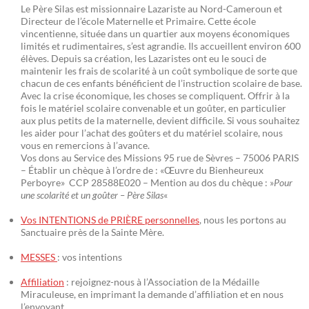
Le Père Silas est missionnaire Lazariste au Nord-Cameroun et
Directeur de l’école Maternelle et Primaire. Cette école
vincentienne, située dans un quartier aux moyens économiques
limités et rudimentaires, s’est agrandie. Ils accueillent environ 600
élèves. Depuis sa création, les Lazaristes ont eu le souci de
maintenir les frais de scolarité à un coût symbolique de sorte que
chacun de ces enfants bénéficient de l’instruction scolaire de base.
Avec la crise économique, les choses se compliquent. Offrir à la
fois le matériel scolaire convenable et un goûter, en particulier
aux plus petits de la maternelle, devient difficile. Si vous souhaitez
les aider pour l’achat des goûters et du matériel scolaire, nous
vous en remercions à l’avance.
Vos dons au Service des Missions 95 rue de Sèvres – 75006 PARIS
– Établir un chèque à l’ordre de : «Œuvre du Bienheureux
Perboyre» CCP 28588E020 – Mention au dos du chèque : »
Pour
une scolarité et un goûter – Père Silas
«
Vos INTENTIONS de PRIÈRE personnelles
, nous les portons au
Sanctuaire près de la Sainte Mère.
MESSES
: vos intentions
Affiliation
: rejoignez-nous à l’Association de la Médaille
Miraculeuse, en imprimant la demande d’affiliation et en nous
l’envoyant.