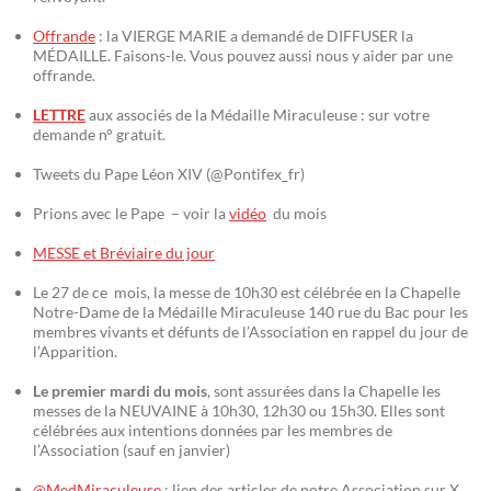
Offrande
: la VIERGE MARIE a demandé de DIFFUSER la
MÉDAILLE. Faisons-le. Vous pouvez aussi nous y aider par une
offrande.
LETTRE
aux associés de la Médaille Miraculeuse : sur votre
demande n° gratuit.
Tweets du Pape Léon XIV (@Pontifex_fr)
Prions avec le Pape – voir la
vidéo
du mois
MESSE et Bréviaire du jour
Le 27 de ce mois, la messe de 10h30 est célébrée en la Chapelle
Notre-Dame de la Médaille Miraculeuse 140 rue du Bac pour les
membres vivants et défunts de l’Association en rappel du jour de
l’Apparition.
Le premier mardi du mois
, sont assurées dans la Chapelle les
messes de la NEUVAINE à 10h30, 12h30 ou 15h30. Elles sont
célébrées aux intentions données par les membres de
l’Association (sauf en janvier)
@MedMiraculeuse
: lien des articles de notre Association sur X