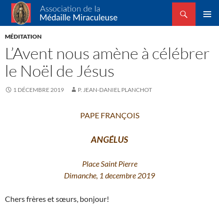
Recherche
Association de la Médaille Miraculeuse
ALLER
MENU
AU
MÉDITATION
PRINCI
CONTENU
L’Avent nous amène à célébrer
le Noël de Jésus
1 DÉCEMBRE 2019
P. JEAN-DANIEL PLANCHOT
PAPE FRANÇOIS
ANGÉLUS
Place Saint Pierre
Dimanche, 1 decembre 2019
Chers frères et sœurs, bonjour!