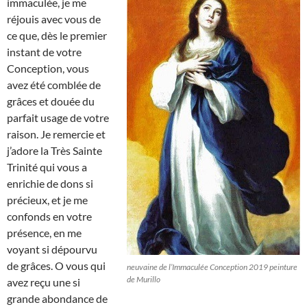
immaculée, je me
réjouis avec vous de
ce que, dès le premier
instant de votre
Conception, vous
avez été comblée de
grâces et douée du
parfait usage de votre
raison. Je remercie et
j’adore la Très Sainte
Trinité qui vous a
enrichie de dons si
précieux, et je me
confonds en votre
présence, en me
voyant si dépourvu
de grâces. O vous qui
neuvaine de l’Immaculée Conception 2019 peinture
de Murillo
avez reçu une si
grande abondance de