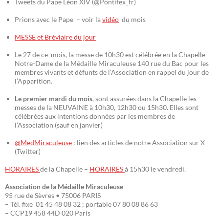
Tweets du Pape Léon XIV (@Pontifex_fr)
Prions avec le Pape – voir la
vidéo
du mois
MESSE et Bréviaire du jour
Le 27 de ce mois, la messe de 10h30 est célébrée en la Chapelle
Notre-Dame de la Médaille Miraculeuse 140 rue du Bac pour les
membres vivants et défunts de l’Association en rappel du jour de
l’Apparition.
Le premier mardi du mois
, sont assurées dans la Chapelle les
messes de la NEUVAINE à 10h30, 12h30 ou 15h30. Elles sont
célébrées aux intentions données par les membres de
l’Association (sauf en janvier)
@MedMiraculeuse
: lien des articles de notre Association sur X
(Twitter)
HORAIRES
de la Chapelle –
HORAIRES
à 15h30 le vendredi.
Association de la Médaille Miraculeuse
95 rue de Sèvres • 75006 PARIS
– Tél. fixe 01 45 48 08 32 ; portable 07 80 08 86 63
– CCP19 458 44D 020 Paris