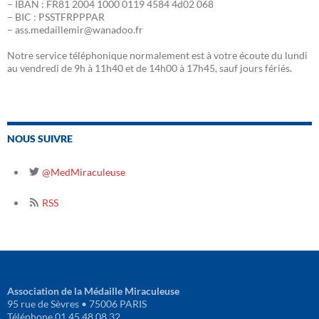
– IBAN : FR81 2004 1000 0119 4584 4d02 068
– BIC : PSSTFRPPPAR
– ass.medaillemir@wanadoo.fr
Notre service téléphonique normalement est à votre écoute du lundi
au vendredi de 9h à 11h40 et de 14h00 à 17h45, sauf jours fériés.
NOUS SUIVRE
@MedMiraculeuse
RSS
Association de la Médaille Miraculeuse
95 rue de Sèvres • 75006 PARIS
Téléphone 01 45 48 08 32