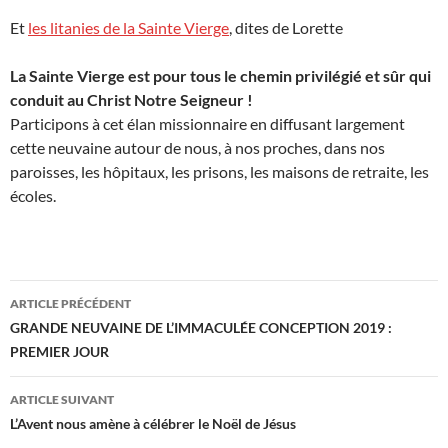
Et
les litanies de la Sainte Vierge
, dites de Lorette
La Sainte Vierge est pour tous le chemin privilégié et sûr qui
conduit au Christ Notre Seigneur !
Participons à cet élan missionnaire en diffusant largement
cette neuvaine autour de nous, à nos proches, dans nos
paroisses, les hôpitaux, les prisons, les maisons de retraite, les
écoles.
Navigation
ARTICLE PRÉCÉDENT
des
GRANDE NEUVAINE DE L’IMMACULÉE CONCEPTION 2019 :
PREMIER JOUR
articles
ARTICLE SUIVANT
L’Avent nous amène à célébrer le Noël de Jésus