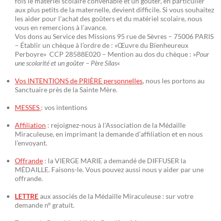
fois le matériel scolaire convenable et un goûter, en particulier
aux plus petits de la maternelle, devient difficile. Si vous souhaitez
les aider pour l’achat des goûters et du matériel scolaire, nous
vous en remercions à l’avance.
Vos dons au Service des Missions 95 rue de Sèvres – 75006 PARIS
– Établir un chèque à l’ordre de : «Œuvre du Bienheureux
Perboyre» CCP 28588E020 – Mention au dos du chèque : »
Pour
une scolarité et un goûter – Père Silas
«
Vos INTENTIONS de PRIÈRE personnelles
, nous les portons au
Sanctuaire près de la Sainte Mère.
MESSES
: vos intentions
Affiliation
: rejoignez-nous à l’Association de la Médaille
Miraculeuse, en imprimant la demande d’affiliation et en nous
l’envoyant.
Offrande
: la VIERGE MARIE a demandé de DIFFUSER la
MÉDAILLE. Faisons-le. Vous pouvez aussi nous y aider par une
offrande.
LETTRE
aux associés de la Médaille Miraculeuse : sur votre
demande n° gratuit.