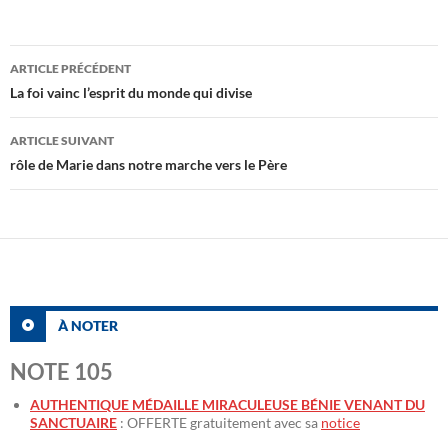
Navigation
ARTICLE PRÉCÉDENT
des
La foi vainc l’esprit du monde qui divise
articles
ARTICLE SUIVANT
rôle de Marie dans notre marche vers le Père
À NOTER
NOTE 105
AUTHENTIQUE MÉDAILLE MIRACULEUSE BÉNIE VENANT DU
SANCTUAIRE
: OFFERTE gratuitement avec sa
notice