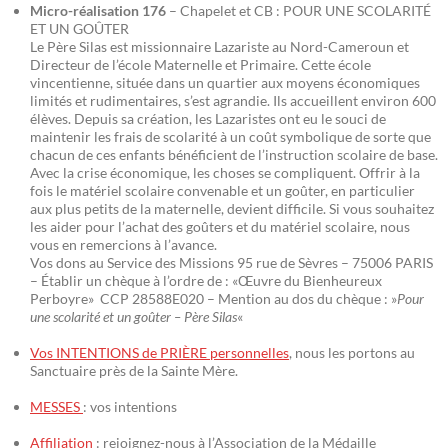
Micro-réalisation 176
– Chapelet et CB : POUR UNE SCOLARITÉ
ET UN GOÛTER
Le Père Silas est missionnaire Lazariste au Nord-Cameroun et
Directeur de l’école Maternelle et Primaire. Cette école
vincentienne, située dans un quartier aux moyens économiques
limités et rudimentaires, s’est agrandie. Ils accueillent environ 600
élèves. Depuis sa création, les Lazaristes ont eu le souci de
maintenir les frais de scolarité à un coût symbolique de sorte que
chacun de ces enfants bénéficient de l’instruction scolaire de base.
Avec la crise économique, les choses se compliquent. Offrir à la
fois le matériel scolaire convenable et un goûter, en particulier
aux plus petits de la maternelle, devient difficile. Si vous souhaitez
les aider pour l’achat des goûters et du matériel scolaire, nous
vous en remercions à l’avance.
Vos dons au Service des Missions 95 rue de Sèvres – 75006 PARIS
– Établir un chèque à l’ordre de : «Œuvre du Bienheureux
Perboyre» CCP 28588E020 – Mention au dos du chèque : »
Pour
une scolarité et un goûter – Père Silas
«
Vos INTENTIONS de PRIÈRE personnelles
, nous les portons au
Sanctuaire près de la Sainte Mère.
MESSES
: vos intentions
Affiliation
: rejoignez-nous à l’Association de la Médaille