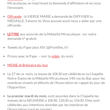
Miraculeuse, en imprimant la demande d’affiliation et en nous
l’envoyant.
Offrande
: la VIERGE MARIE a demandé de DIFFUSER la
MÉDAILLE. Faisons-le. Vous pouvez aussi nous y aider par une
offrande.
LETTRE
aux associés de la Médaille Miraculeuse : sur votre
demande n° gratuit.
Tweets du Pape Léon XIV (@Pontifex_fr)
Prions avec le Pape – voir la
vidéo
du mois
MESSE et Bréviaire du jour
Le 27 de ce mois, la messe de 10h30 est célébrée en la Chapelle
Notre-Dame de la Médaille Miraculeuse 140 rue du Bac pour les
membres vivants et défunts de l’Association en rappel du jour de
l’Apparition.
Le premier mardi du mois
, sont assurées dans la Chapelle les
messes de la NEUVAINE à 10h30, 12h30 ou 15h30. Elles sont
célébrées aux intentions données par les membres de
l’Association (sauf en janvier)