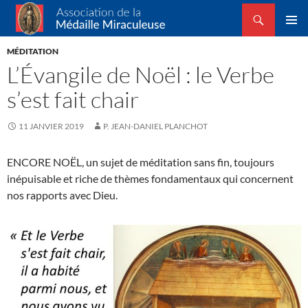
Recherche
Association de la Médaille Miraculeuse
ALLER
MENU
AU
MÉDITATION
PRINCI
CONTENU
L’Évangile de Noël : le Verbe
s’est fait chair
11 JANVIER 2019
P. JEAN-DANIEL PLANCHOT
ENCORE NOËL, un sujet de méditation sans fin, toujours
inépuisable et riche de thèmes fondamentaux qui concernent
nos rapports avec Dieu.