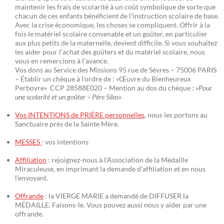
maintenir les frais de scolarité à un coût symbolique de sorte que
chacun de ces enfants bénéficient de l’instruction scolaire de base.
Avec la crise économique, les choses se compliquent. Offrir à la
fois le matériel scolaire convenable et un goûter, en particulier
aux plus petits de la maternelle, devient difficile. Si vous souhaitez
les aider pour l’achat des goûters et du matériel scolaire, nous
vous en remercions à l’avance.
Vos dons au Service des Missions 95 rue de Sèvres – 75006 PARIS
– Établir un chèque à l’ordre de : «Œuvre du Bienheureux
Perboyre» CCP 28588E020 – Mention au dos du chèque : »
Pour
une scolarité et un goûter – Père Silas
«
Vos INTENTIONS de PRIÈRE personnelles
, nous les portons au
Sanctuaire près de la Sainte Mère.
MESSES
: vos intentions
Affiliation
: rejoignez-nous à l’Association de la Médaille
Miraculeuse, en imprimant la demande d’affiliation et en nous
l’envoyant.
Offrande
: la VIERGE MARIE a demandé de DIFFUSER la
MÉDAILLE. Faisons-le. Vous pouvez aussi nous y aider par une
offrande.