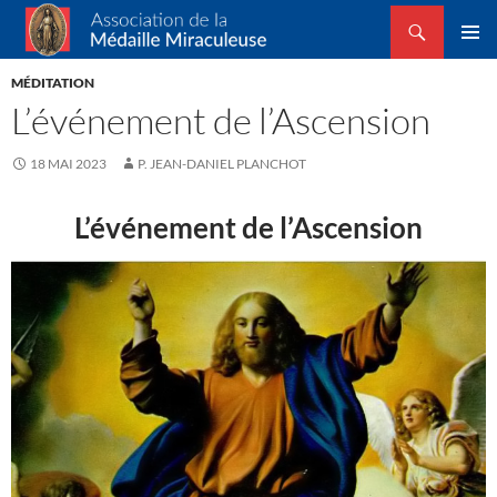
Recherche
Association de la Médaille Miraculeuse
ALLER
MENU
AU
MÉDITATION
PRINCI
CONTENU
L’événement de l’Ascension
18 MAI 2023
P. JEAN-DANIEL PLANCHOT
L’événement de l’Ascension