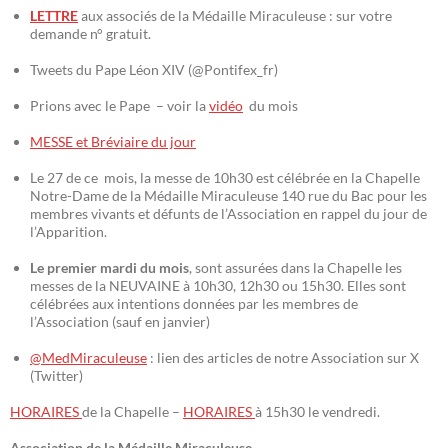
LETTRE
aux associés de la Médaille Miraculeuse : sur votre
demande n° gratuit.
Tweets du Pape Léon XIV (@Pontifex_fr)
Prions avec le Pape – voir la
vidéo
du mois
MESSE et Bréviaire du jour
Le 27 de ce mois, la messe de 10h30 est célébrée en la Chapelle
Notre-Dame de la Médaille Miraculeuse 140 rue du Bac pour les
membres vivants et défunts de l’Association en rappel du jour de
l’Apparition.
Le premier mardi du mois
, sont assurées dans la Chapelle les
messes de la NEUVAINE à 10h30, 12h30 ou 15h30. Elles sont
célébrées aux intentions données par les membres de
l’Association (sauf en janvier)
@MedMiraculeuse
: lien des articles de notre Association sur X
(Twitter)
HORAIRES
de la Chapelle –
HORAIRES
à 15h30 le vendredi.
Association de la Médaille Miraculeuse