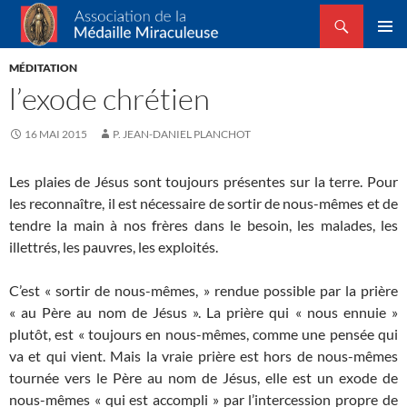
Recherche
Association de la Médaille Miraculeuse
ALLER
MENU
AU
MÉDITATION
PRINCI
CONTENU
l’exode chrétien
16 MAI 2015
P. JEAN-DANIEL PLANCHOT
Les plaies de Jésus sont toujours présentes sur la terre. Pour
les reconnaître, il est nécessaire de sortir de nous-mêmes et de
tendre la main à nos frères dans le besoin, les malades, les
illettrés, les pauvres, les exploités.
C’est « sortir de nous-mêmes, » rendue possible par la prière
« au Père au nom de Jésus ». La prière qui « nous ennuie »
plutôt, est « toujours en nous-mêmes, comme une pensée qui
va et qui vient. Mais la vraie prière est hors de nous-mêmes
tournée vers le Père au nom de Jésus, elle est un exode de
nous-mêmes « qui est accompli » par l’intercession propre de