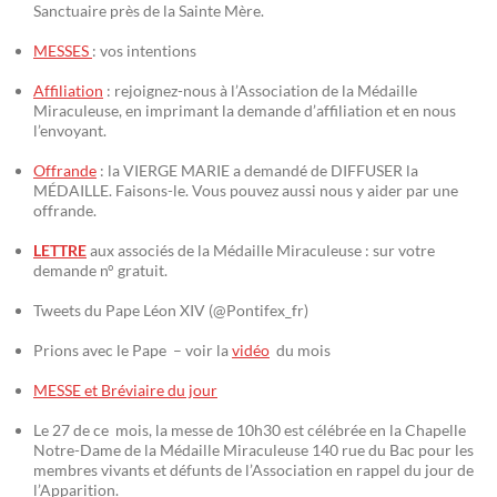
Sanctuaire près de la Sainte Mère.
MESSES
: vos intentions
Affiliation
: rejoignez-nous à l’Association de la Médaille
Miraculeuse, en imprimant la demande d’affiliation et en nous
l’envoyant.
Offrande
: la VIERGE MARIE a demandé de DIFFUSER la
MÉDAILLE. Faisons-le. Vous pouvez aussi nous y aider par une
offrande.
LETTRE
aux associés de la Médaille Miraculeuse : sur votre
demande n° gratuit.
Tweets du Pape Léon XIV (@Pontifex_fr)
Prions avec le Pape – voir la
vidéo
du mois
MESSE et Bréviaire du jour
Le 27 de ce mois, la messe de 10h30 est célébrée en la Chapelle
Notre-Dame de la Médaille Miraculeuse 140 rue du Bac pour les
membres vivants et défunts de l’Association en rappel du jour de
l’Apparition.