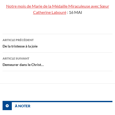
Notre mois de Marie de la Médaille Miraculeuse avec Sœur
Catherine Labouré
: 16 MAI
Navigation
ARTICLE PRÉCÉDENT
des
De la tristesse à la joie
articles
ARTICLE SUIVANT
Demeurer dans le Christ…
À NOTER