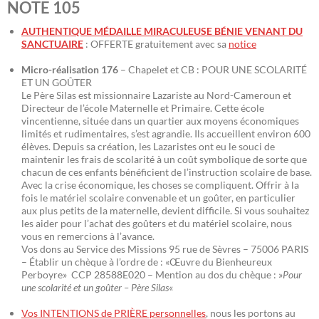
NOTE 105
AUTHENTIQUE MÉDAILLE MIRACULEUSE BÉNIE VENANT DU
SANCTUAIRE
: OFFERTE gratuitement avec sa
notice
Micro-réalisation 176
– Chapelet et CB : POUR UNE SCOLARITÉ
ET UN GOÛTER
Le Père Silas est missionnaire Lazariste au Nord-Cameroun et
Directeur de l’école Maternelle et Primaire. Cette école
vincentienne, située dans un quartier aux moyens économiques
limités et rudimentaires, s’est agrandie. Ils accueillent environ 600
élèves. Depuis sa création, les Lazaristes ont eu le souci de
maintenir les frais de scolarité à un coût symbolique de sorte que
chacun de ces enfants bénéficient de l’instruction scolaire de base.
Avec la crise économique, les choses se compliquent. Offrir à la
fois le matériel scolaire convenable et un goûter, en particulier
aux plus petits de la maternelle, devient difficile. Si vous souhaitez
les aider pour l’achat des goûters et du matériel scolaire, nous
vous en remercions à l’avance.
Vos dons au Service des Missions 95 rue de Sèvres – 75006 PARIS
– Établir un chèque à l’ordre de : «Œuvre du Bienheureux
Perboyre» CCP 28588E020 – Mention au dos du chèque : »
Pour
une scolarité et un goûter – Père Silas
«
Vos INTENTIONS de PRIÈRE personnelles
, nous les portons au