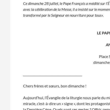
Ce dimanche 28 juillet, le Pape François a médité sur l’É
avec la célébration de la Messe, il a insisté sur le mom
transformé par le Seigneur en nourriture pour tous».
LE PAP
A
Place 
dimanche 
________________________________________
Chers frères et sœurs, bon dimanche !
Aujourd’hui, l’Évangile de la liturgie nous parle du m
miracle, c’est-à-dire un « signe », dont les protagon
la Dernière Cène. Quels sont ces gestes ? Offrir, reme