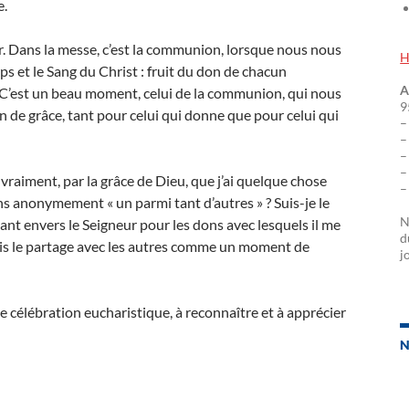
e.
ger. Dans la messe, c’est la communion, lorsque nous nous
H
s et le Sang du Christ : fruit du don de chacun
A
 C’est un beau moment, celui de la communion, qui nous
9
de grâce, tant pour celui qui donne que pour celui qui
–
–
–
–
vraiment, par la grâce de Dieu, que j’ai quelque chose
–
ens anonymement « un parmi tant d’autres » ? Suis-je le
N
ant envers le Seigneur pour les dons avec lesquels il me
d
is le partage avec les autres comme un moment de
j
e célébration eucharistique, à reconnaître et à apprécier
N