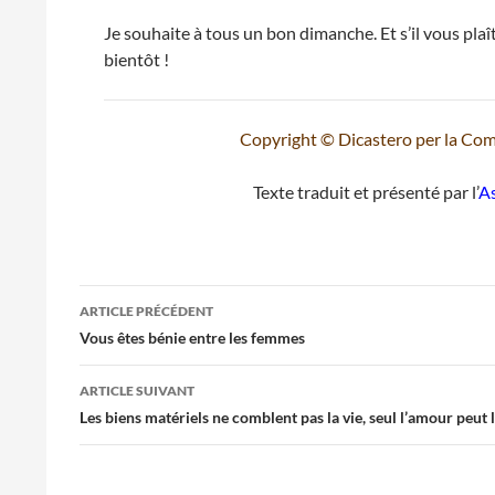
Je souhaite à tous un bon dimanche. Et s’il vous plaî
bientôt !
Copyright © Dicastero per la Comu
Texte traduit et présenté par l’
As
Navigation
ARTICLE PRÉCÉDENT
des
Vous êtes bénie entre les femmes
articles
ARTICLE SUIVANT
Les biens matériels ne comblent pas la vie, seul l’amour peut l