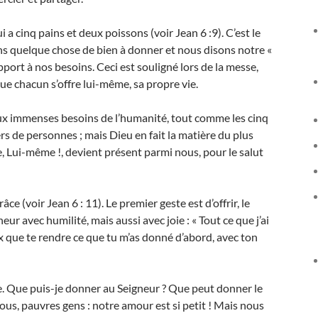
i a cinq pains et deux poissons (voir Jean 6 :9). C’est le
s quelque chose de bien à donner et nous disons notre «
port à nos besoins. Ceci est souligné lors de la messe,
t que chacun s’offre lui-même, sa propre vie.
e aux immenses besoins de l’humanité, tout comme les cinq
rs de personnes ; mais Dieu en fait la matière du plus
e, Lui-même !, devient présent parmi nous, pour le salut
 (voir Jean 6 : 11). Le premier geste est d’offrir, le
ur avec humilité, mais aussi avec joie : « Tout ce que j’ai
ux que te rendre ce que tu m’as donné d’abord, avec ton
. Que puis-je donner au Seigneur ? Que peut donner le
 Nous, pauvres gens : notre amour est si petit ! Mais nous