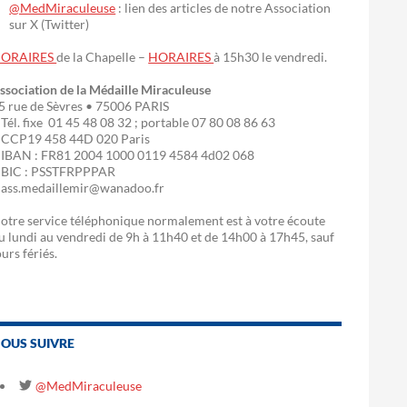
@MedMiraculeuse
: lien des articles de notre Association
sur X (Twitter)
ORAIRES
de la Chapelle –
HORAIRES
à 15h30 le vendredi.
ssociation de la Médaille Miraculeuse
5 rue de Sèvres • 75006 PARIS
 Tél. fixe 01 45 48 08 32 ; portable 07 80 08 86 63
 CCP19 458 44D 020 Paris
 IBAN : FR81 2004 1000 0119 4584 4d02 068
 BIC : PSSTFRPPPAR
 ass.medaillemir@wanadoo.fr
otre service téléphonique normalement est à votre écoute
u lundi au vendredi de 9h à 11h40 et de 14h00 à 17h45, sauf
ours fériés.
OUS SUIVRE
@MedMiraculeuse