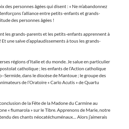
voix des personnes âgées qui disent : « Ne m’abandonnez
 Renforçons l’alliance entre petits-enfants et grands-
olitude des personnes âgées !
nt les grands-parents et les petits-enfants apprennent à
! Et une salve d’applaudissements à tous les grands-
rses régions d’Italie et du monde. Je salue en particulier
postolat catholique ; les enfants de l’Action catholique
 Po–Sermide, dans le diocèse de Mantoue ; le groupe des
 animateurs de l’Oratoire « Carlo Acutis » de Quartu
a conclusion de la Fête de la Madone du Carmine au
done « fiumarola » sur le Tibre. Apprenons de Marie, notre
 entendu des chants néocatéchuménaux… Alors j’aimerais