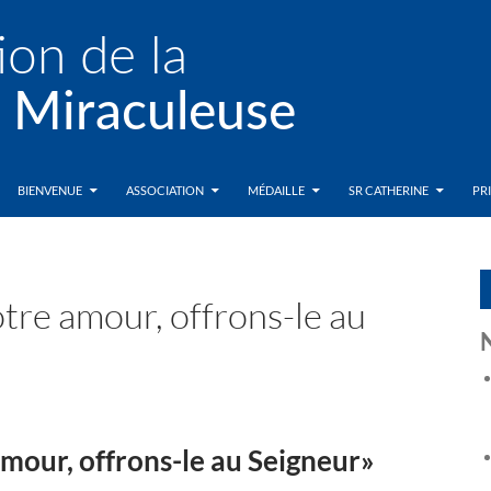
BIENVENUE
ASSOCIATION
MÉDAILLE
SR CATHERINE
PR
otre amour, offrons-le au
amour, offrons-le au Seigneur»