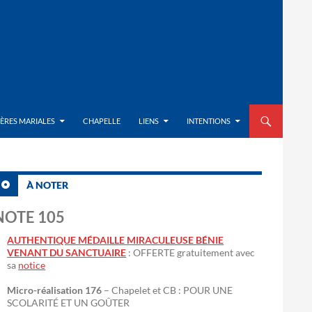
ALLER AU CON
IÈRES MARIALES
CHAPELLE
LIENS
INTENTIONS
À NOTER
NOTE 105
AUTHENTIQUE MÉDAILLE MIRACULEUSE BÉNIE
VENANT DU SANCTUAIRE
: OFFERTE gratuitement avec
sa
notice
Micro-réalisation 176
– Chapelet et CB : POUR UNE
SCOLARITÉ ET UN GOÛTER