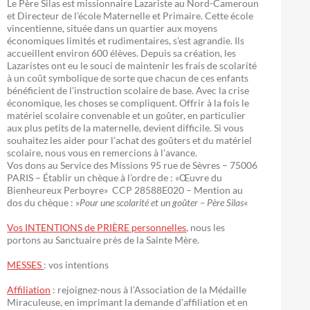
Le Père Silas est missionnaire Lazariste au Nord-Cameroun
et Directeur de l’école Maternelle et Primaire. Cette école
vincentienne, située dans un quartier aux moyens
économiques limités et rudimentaires, s’est agrandie. Ils
accueillent environ 600 élèves. Depuis sa création, les
Lazaristes ont eu le souci de maintenir les frais de scolarité
à un coût symbolique de sorte que chacun de ces enfants
bénéficient de l’instruction scolaire de base. Avec la crise
économique, les choses se compliquent. Offrir à la fois le
matériel scolaire convenable et un goûter, en particulier
aux plus petits de la maternelle, devient difficile. Si vous
souhaitez les aider pour l’achat des goûters et du matériel
scolaire, nous vous en remercions à l’avance.
Vos dons au Service des Missions 95 rue de Sèvres – 75006
PARIS – Établir un chèque à l’ordre de : «Œuvre du
Bienheureux Perboyre» CCP 28588E020 – Mention au
dos du chèque : »
Pour une scolarité et un goûter – Père Silas
«
Vos INTENTIONS de PRIÈRE personnelles
, nous les
portons au Sanctuaire près de la Sainte Mère.
MESSES
: vos intentions
Affiliation
: rejoignez-nous à l’Association de la Médaille
Miraculeuse, en imprimant la demande d’affiliation et en