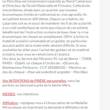
Le Père Silas est missionnaire Lazariste au Nord-Cameroun
et Directeur de l’école Maternelle et Primaire. Cette école
vincentienne, située dans un quartier aux moyens
économiques limités et rudimentaires, s’est agrandie. Ils
accueillent environ 600 élèves. Depuis sa création, les
Lazaristes ont eu le souci de maintenir les frais de scolarité
à un coût symbolique de sorte que chacun de ces enfants
bénéficient de l’instruction scolaire de base. Avec la crise
économique, les choses se compliquent. Offrir à la fois le
matériel scolaire convenable et un goûter, en particulier
aux plus petits de la maternelle, devient difficile. Si vous
souhaitez les aider pour l’achat des goûters et du matériel
scolaire, nous vous en remercions à l’avance.
Vos dons au Service des Missions 95 rue de Sèvres – 75006
PARIS – Établir un chèque à l’ordre de : «Œuvre du
Bienheureux Perboyre» CCP 28588E020 – Mention au
dos du chèque : »
Pour une scolarité et un goûter – Père Silas
«
Vos INTENTIONS de PRIÈRE personnelles
, nous les
portons au Sanctuaire près de la Sainte Mère.
MESSES
: vos intentions
Affiliation
: rejoignez-nous à l’Association de la Médaille
Miraculeuse, en imprimant la demande d’affiliation et en