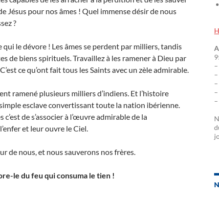
 de Jésus pour nos âmes ! Quel immense désir de nous
sez ?
H
 qui le dévore ! Les âmes se perdent par milliers, tandis
A
9
s de biens spirituels. Travaillez à les ramener à Dieu par
–
’est ce qu’ont fait tous les Saints avec un zèle admirable.
–
–
–
ent ramené plusieurs milliers d’indiens. Et l’histoire
–
simple esclave convertissant toute la nation ibérienne.
 c’est de s’associer à l’œuvre admirable de la
N
d
’enfer et leur ouvre le Ciel.
j
ur de nous, et nous sauverons nos frères.
re-le du feu qui consuma le tien !
N