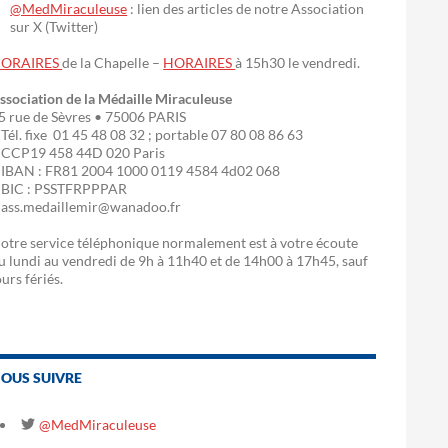
@MedMiraculeuse
: lien des articles de notre Association
sur X (Twitter)
ORAIRES
de la Chapelle –
HORAIRES
à 15h30 le vendredi.
ssociation de la Médaille Miraculeuse
5 rue de Sèvres • 75006 PARIS
 Tél. fixe 01 45 48 08 32 ; portable 07 80 08 86 63
 CCP19 458 44D 020 Paris
 IBAN : FR81 2004 1000 0119 4584 4d02 068
 BIC : PSSTFRPPPAR
 ass.medaillemir@wanadoo.fr
otre service téléphonique normalement est à votre écoute
u lundi au vendredi de 9h à 11h40 et de 14h00 à 17h45, sauf
ours fériés.
OUS SUIVRE
@MedMiraculeuse