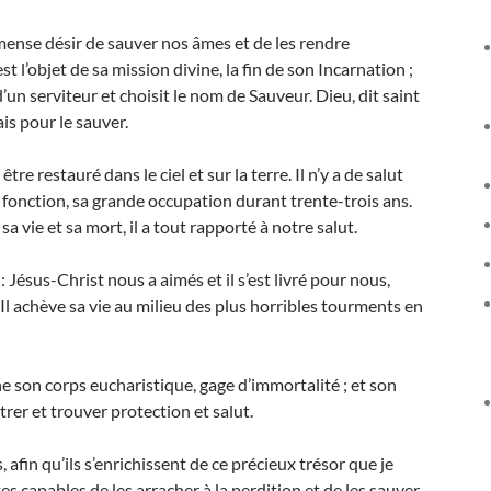
nse désir de sauver nos âmes et de les rendre
 l’objet de sa mission divine, la fin de son Incarnation ;
d’un serviteur et choisit le nom de Sauveur. Dieu, dit saint
is pour le sauver.
être restauré dans le ciel et sur la terre. Il n’y a de salut
a fonction, sa grande occupation durant trente-trois ans.
a vie et sa mort, il a tout rapporté à notre salut.
: Jésus-Christ nous a aimés et il s’est livré pour nous,
Il achève sa vie au milieu des plus horribles tourments en
e son corps eucharistique, gage d’immortalité ; et son
er et trouver protection et salut.
afin qu’ils s’enrichissent de ce précieux trésor que je
es capables de les arracher à la perdition et de les sauver