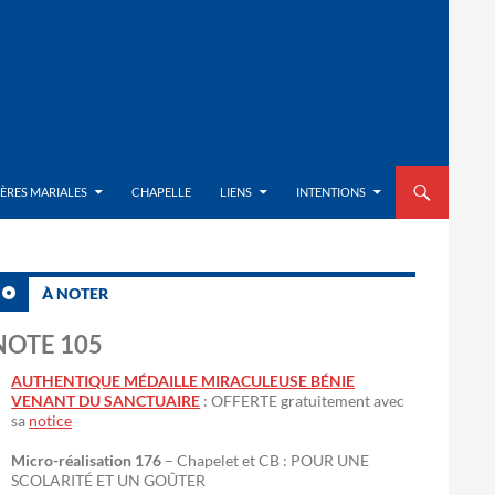
ALLER AU CON
IÈRES MARIALES
CHAPELLE
LIENS
INTENTIONS
À NOTER
NOTE 105
AUTHENTIQUE MÉDAILLE MIRACULEUSE BÉNIE
VENANT DU SANCTUAIRE
: OFFERTE gratuitement avec
sa
notice
Micro-réalisation 176
– Chapelet et CB : POUR UNE
SCOLARITÉ ET UN GOÛTER