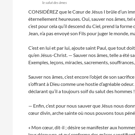
le salut des âmes
CONSIDÉREZ que le Cœur de Jésus I brûle d’un imme
éternellement heureuses. Oui, sauver nos âmes, tel est
c’est pour cela qu’il descend du Ciel, prend la forme 
Jean, n’a pas envoyé son Fils pour juger le monde, ma
C’est en lui et par lui, ajoute saint Paul, que tout doit 
qu’en Jésus-Christ. — Sauver nos âmes, telle a été s
Exemples, leçons, miracles, sacrements, souffrances, s
Sauver nos âmes, c’est encore l’objet de son sacrifice 
s’offrant à Dieu comme une hostie d’agréable odeur. 
déclarant qu’il a toujours soif du salut des hommes !
— Enfin, c’est pour nous sauver que Jésus nous donn
cœur divin, arche sainte où nous pouvons tous pénétr
« Mon cœur, dit-il ; désire se manifester aux hommes, 
leur découvre, et qui renferme des grâces sanctifiant