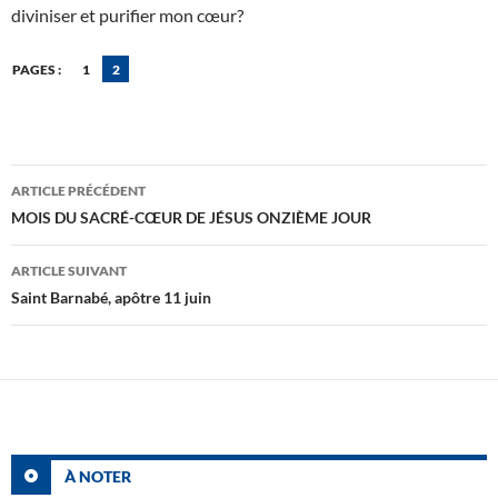
diviniser et purifier mon cœur?
PAGES :
1
2
Navigation
ARTICLE PRÉCÉDENT
des
MOIS DU SACRÉ-CŒUR DE JÉSUS ONZIÈME JOUR
articles
ARTICLE SUIVANT
Saint Barnabé, apôtre 11 juin
À NOTER