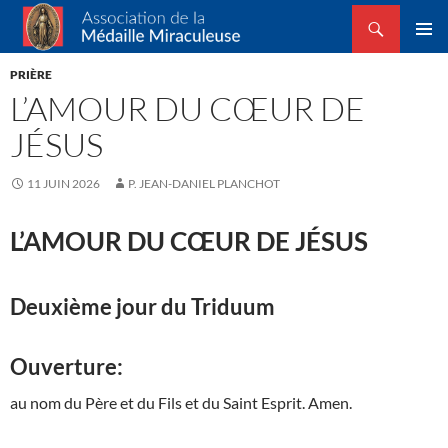
Recherche
Association de la Médaille Miraculeuse
ALLER
MENU
AU
PRIÈRE
PRINCI
CONTENU
L’AMOUR DU CŒUR DE
JÉSUS
11 JUIN 2026
P. JEAN-DANIEL PLANCHOT
L’AMOUR DU CŒUR DE JÉSUS
Deuxième jour du Triduum
Ouverture:
au nom du Père et du Fils et du Saint Esprit. Amen.