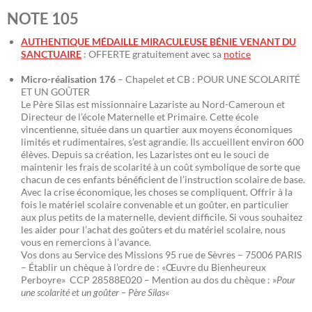
NOTE 105
AUTHENTIQUE MÉDAILLE MIRACULEUSE BÉNIE VENANT DU
SANCTUAIRE
: OFFERTE gratuitement avec sa
notice
Micro-réalisation 176
– Chapelet et CB : POUR UNE SCOLARITÉ
ET UN GOÛTER
Le Père Silas est missionnaire Lazariste au Nord-Cameroun et
Directeur de l’école Maternelle et Primaire. Cette école
vincentienne, située dans un quartier aux moyens économiques
limités et rudimentaires, s’est agrandie. Ils accueillent environ 600
élèves. Depuis sa création, les Lazaristes ont eu le souci de
maintenir les frais de scolarité à un coût symbolique de sorte que
chacun de ces enfants bénéficient de l’instruction scolaire de base.
Avec la crise économique, les choses se compliquent. Offrir à la
fois le matériel scolaire convenable et un goûter, en particulier
aux plus petits de la maternelle, devient difficile. Si vous souhaitez
les aider pour l’achat des goûters et du matériel scolaire, nous
vous en remercions à l’avance.
Vos dons au Service des Missions 95 rue de Sèvres – 75006 PARIS
– Établir un chèque à l’ordre de : «Œuvre du Bienheureux
Perboyre» CCP 28588E020 – Mention au dos du chèque : »
Pour
une scolarité et un goûter – Père Silas
«