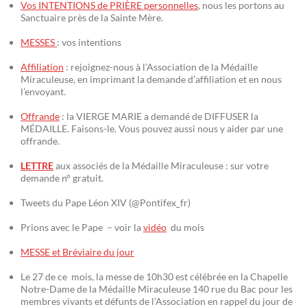
Vos INTENTIONS de PRIÈRE personnelles
, nous les portons au
Sanctuaire près de la Sainte Mère.
MESSES
: vos intentions
Affiliation
: rejoignez-nous à l’Association de la Médaille
Miraculeuse, en imprimant la demande d’affiliation et en nous
l’envoyant.
Offrande
: la VIERGE MARIE a demandé de DIFFUSER la
MÉDAILLE. Faisons-le. Vous pouvez aussi nous y aider par une
offrande.
LETTRE
aux associés de la Médaille Miraculeuse : sur votre
demande n° gratuit.
Tweets du Pape Léon XIV (@Pontifex_fr)
Prions avec le Pape – voir la
vidéo
du mois
MESSE et Bréviaire du jour
Le 27 de ce mois, la messe de 10h30 est célébrée en la Chapelle
Notre-Dame de la Médaille Miraculeuse 140 rue du Bac pour les
membres vivants et défunts de l’Association en rappel du jour de