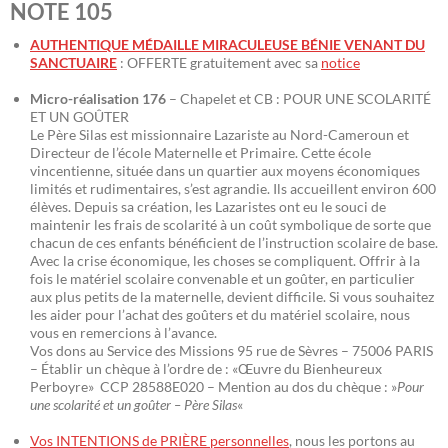
NOTE 105
AUTHENTIQUE MÉDAILLE MIRACULEUSE BÉNIE VENANT DU
SANCTUAIRE
: OFFERTE gratuitement avec sa
notice
Micro-réalisation 176
– Chapelet et CB : POUR UNE SCOLARITÉ
ET UN GOÛTER
Le Père Silas est missionnaire Lazariste au Nord-Cameroun et
Directeur de l’école Maternelle et Primaire. Cette école
vincentienne, située dans un quartier aux moyens économiques
limités et rudimentaires, s’est agrandie. Ils accueillent environ 600
élèves. Depuis sa création, les Lazaristes ont eu le souci de
maintenir les frais de scolarité à un coût symbolique de sorte que
chacun de ces enfants bénéficient de l’instruction scolaire de base.
Avec la crise économique, les choses se compliquent. Offrir à la
fois le matériel scolaire convenable et un goûter, en particulier
aux plus petits de la maternelle, devient difficile. Si vous souhaitez
les aider pour l’achat des goûters et du matériel scolaire, nous
vous en remercions à l’avance.
Vos dons au Service des Missions 95 rue de Sèvres – 75006 PARIS
– Établir un chèque à l’ordre de : «Œuvre du Bienheureux
Perboyre» CCP 28588E020 – Mention au dos du chèque : »
Pour
une scolarité et un goûter – Père Silas
«
Vos INTENTIONS de PRIÈRE personnelles
, nous les portons au