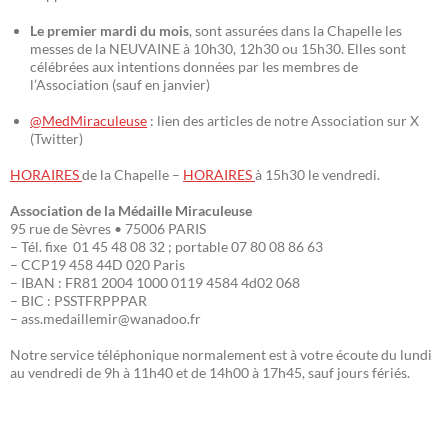
Le premier mardi du mois
, sont assurées dans la Chapelle les
messes de la NEUVAINE à 10h30, 12h30 ou 15h30. Elles sont
célébrées aux intentions données par les membres de
l’Association (sauf en janvier)
@MedMiraculeuse
: lien des articles de notre Association sur X
(Twitter)
HORAIRES
de la Chapelle –
HORAIRES
à 15h30 le vendredi.
Association de la Médaille Miraculeuse
95 rue de Sèvres • 75006 PARIS
– Tél. fixe 01 45 48 08 32 ; portable 07 80 08 86 63
– CCP19 458 44D 020 Paris
– IBAN : FR81 2004 1000 0119 4584 4d02 068
– BIC : PSSTFRPPPAR
– ass.medaillemir@wanadoo.fr
Notre service téléphonique normalement est à votre écoute du lundi
au vendredi de 9h à 11h40 et de 14h00 à 17h45, sauf jours fériés.