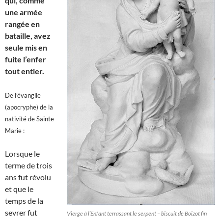
qui, comme
une armée
rangée en
bataille, avez
seule mis en
fuite l’enfer
tout entier.
De l’évangile
(apocryphe) de la
nativité de Sainte
Marie :
Lorsque le
terme de trois
ans fut révolu
et que le
temps de la
sevrer fut
Vierge à l’Enfant terrassant le serpent – biscuit de Boizot fin