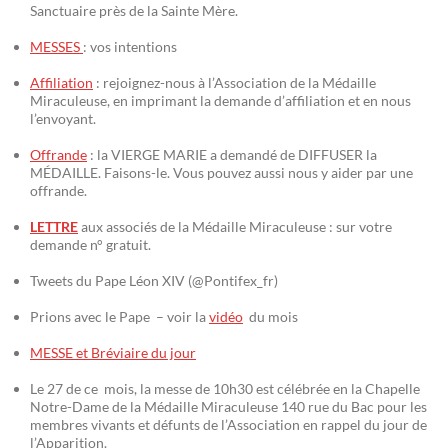
Sanctuaire près de la Sainte Mère.
MESSES
: vos intentions
Affiliation
: rejoignez-nous à l’Association de la Médaille
Miraculeuse, en imprimant la demande d’affiliation et en nous
l’envoyant.
Offrande
: la VIERGE MARIE a demandé de DIFFUSER la
MÉDAILLE. Faisons-le. Vous pouvez aussi nous y aider par une
offrande.
LETTRE
aux associés de la Médaille Miraculeuse : sur votre
demande n° gratuit.
Tweets du Pape Léon XIV (@Pontifex_fr)
Prions avec le Pape – voir la
vidéo
du mois
MESSE et Bréviaire du jour
Le 27 de ce mois, la messe de 10h30 est célébrée en la Chapelle
Notre-Dame de la Médaille Miraculeuse 140 rue du Bac pour les
membres vivants et défunts de l’Association en rappel du jour de
l’Apparition.