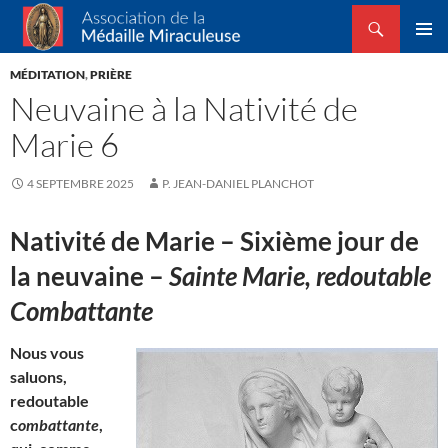
Recherche
Association de la Médaille Miraculeuse
ALLER
MENU
AU
MÉDITATION
,
PRIÈRE
PRINCI
CONTENU
Neuvaine à la Nativité de
Marie 6
4 SEPTEMBRE 2025
P. JEAN-DANIEL PLANCHOT
Nativité de Marie – Sixième jour de
la neuvaine –
Sainte Marie, redoutable
Combattante
Nous vous
saluons,
redoutable
c
ombattante
,