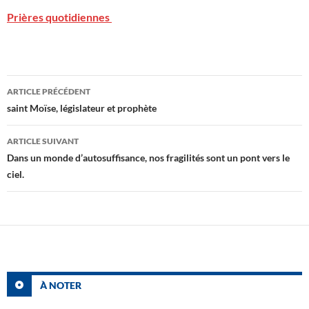
Prières quotidiennes
Navigation
ARTICLE PRÉCÉDENT
des
saint Moïse, législateur et prophète
articles
ARTICLE SUIVANT
Dans un monde d’autosuffisance, nos fragilités sont un pont vers le
ciel.
À NOTER