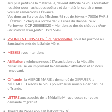
aux plus petits de la maternelle, devient difficile. Si vous souhaitez
les aider pour l’achat des goûters et du matériel scolaire, nous
vous en remercions à l’avance.
Vos dons au Service des Missions 95 rue de Sèvres – 75006 PARIS
– Établir un chèque à l’ordre de : «Œuvre du Bienheureux
Perboyre» CCP 28588E020 – Mention au dos du chèque : »
Pour
une scolarité et un goûter – Père Silas
«
Vos INTENTIONS de PRIÈRE personnelles
, nous les portons au
Sanctuaire près de la Sainte Mère.
MESSES
: vos intentions
Affiliation
: rejoignez-nous à l’Association de la Médaille
Miraculeuse, en imprimant la demande d’affiliation et en nous
l’envoyant.
Offrande
: la VIERGE MARIE a demandé de DIFFUSER la
MÉDAILLE. Faisons-le. Vous pouvez aussi nous y aider par une
offrande.
LETTRE
aux associés de la Médaille Miraculeuse : sur votre
demande n° gratuit.
Tweets du Pape Léon XIV (@Pontifex_fr)