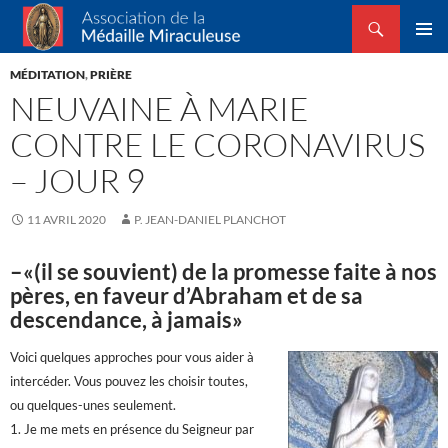
Recherche
Association de la Médaille Miraculeuse
ALLER
MENU
AU
MÉDITATION
,
PRIÈRE
PRINCI
CONTENU
NEUVAINE À MARIE
CONTRE LE CORONAVIRUS
– JOUR 9
11 AVRIL 2020
P. JEAN-DANIEL PLANCHOT
–«(il se souvient) de la promesse faite à nos
pères, en faveur d’Abraham et de sa
descendance, à jamais»
Voici quelques approches pour vous aider à
intercéder. Vous pouvez les choisir toutes,
ou quelques-unes seulement.
1. Je me mets en présence du Seigneur par