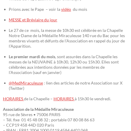
Prions avec le Pape – voir la
vidéo
du mois
MESSE et Bréviaire du jour
Le 27 de ce mois, la messe de 10h30 est célébrée en la Chapelle
Notre-Dame de la Médaille Miraculeuse 140 rue du Bac pour les
membres vivants et défunts de l’Association en rappel du jour de
l’Apparition.
Le premier mardi du mois
, sont assurées dans la Chapelle les
messes de la NEUVAINE à 10h30, 12h30 ou 15h30. Elles sont
célébrées aux intentions données par les membres de
l’Association (sauf en janvier)
@MedMiraculeuse
: lien des articles de notre Association sur X
(Twitter)
HORAIRES
de la Chapelle –
HORAIRES
à 15h30 le vendredi.
Association de la Médaille Miraculeuse
95 rue de Sèvres • 75006 PARIS
– Tél. fixe 01 45 48 08 32 ; portable 07 80 08 86 63
– CCP19 458 44D 020 Paris
– IBAN : FR81 2004 1000 0119 4584 4d02 068