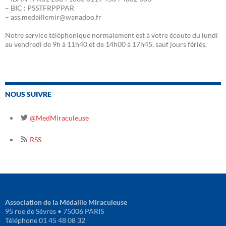
– BIC : PSSTFRPPPAR
– ass.medaillemir@wanadoo.fr
Notre service téléphonique normalement est à votre écoute du lundi
au vendredi de 9h à 11h40 et de 14h00 à 17h45, sauf jours fériés.
NOUS SUIVRE
@MedMiraculeuse
RSS
Association de la Médaille Miraculeuse
95 rue de Sèvres • 75006 PARIS
Téléphone 01 45 48 08 32