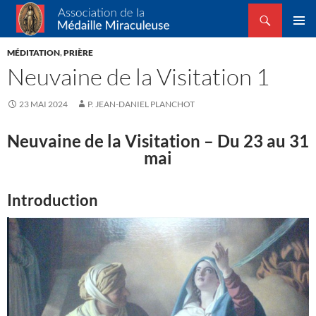
Recherche
Association de la Médaille Miraculeuse
ALLER
MENU
AU
MÉDITATION
,
PRIÈRE
PRINCI
CONTENU
Neuvaine de la Visitation 1
23 MAI 2024
P. JEAN-DANIEL PLANCHOT
Neuvaine de la Visitation
– Du 23 au 31
mai
Introduction