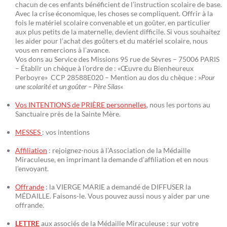
chacun de ces enfants bénéficient de l’instruction scolaire de base.
Avec la crise économique, les choses se compliquent. Offrir à la
fois le matériel scolaire convenable et un goûter, en particulier
aux plus petits de la maternelle, devient difficile. Si vous souhaitez
les aider pour l’achat des goûters et du matériel scolaire, nous
vous en remercions à l’avance.
Vos dons au Service des Missions 95 rue de Sèvres – 75006 PARIS
– Établir un chèque à l’ordre de : «Œuvre du Bienheureux
Perboyre» CCP 28588E020 – Mention au dos du chèque : »
Pour
une scolarité et un goûter – Père Silas
«
Vos INTENTIONS de PRIÈRE personnelles
, nous les portons au
Sanctuaire près de la Sainte Mère.
MESSES
: vos intentions
Affiliation
: rejoignez-nous à l’Association de la Médaille
Miraculeuse, en imprimant la demande d’affiliation et en nous
l’envoyant.
Offrande
: la VIERGE MARIE a demandé de DIFFUSER la
MÉDAILLE. Faisons-le. Vous pouvez aussi nous y aider par une
offrande.
LETTRE
aux associés de la Médaille Miraculeuse : sur votre