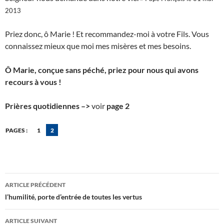
2013
Priez donc, ô Marie ! Et recommandez-moi à votre Fils. Vous
connaissez mieux que moi mes misères et mes besoins.
Ô Marie, conçue sans péché, priez pour nous qui avons
recours à vous !
Prières quotidiennes –>
voir
page 2
PAGES :
1
2
Navigation
ARTICLE PRÉCÉDENT
des
l’humilité, porte d’entrée de toutes les vertus
articles
ARTICLE SUIVANT