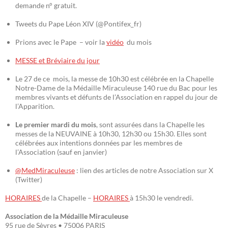
demande n° gratuit.
Tweets du Pape Léon XIV (@Pontifex_fr)
Prions avec le Pape – voir la
vidéo
du mois
MESSE et Bréviaire du jour
Le 27 de ce mois, la messe de 10h30 est célébrée en la Chapelle
Notre-Dame de la Médaille Miraculeuse 140 rue du Bac pour les
membres vivants et défunts de l’Association en rappel du jour de
l’Apparition.
Le premier mardi du mois
, sont assurées dans la Chapelle les
messes de la NEUVAINE à 10h30, 12h30 ou 15h30. Elles sont
célébrées aux intentions données par les membres de
l’Association (sauf en janvier)
@MedMiraculeuse
: lien des articles de notre Association sur X
(Twitter)
HORAIRES
de la Chapelle –
HORAIRES
à 15h30 le vendredi.
Association de la Médaille Miraculeuse
95 rue de Sèvres • 75006 PARIS