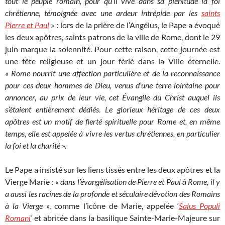
tout le peuple romain, pour qu’il vive dans sa plénitude la foi
chrétienne, témoignée avec une ardeur intrépide par les
saints
Pierre et Paul
» : lors de la prière de l’Angélus, le Pape a évoqué
les deux apôtres, saints patrons de la ville de Rome, dont le 29
juin marque la solennité. Pour cette raison, cette journée est
une fête religieuse et un jour férié dans la Ville éternelle.
«
Rome nourrit une affection particulière et de la reconnaissance
pour ces deux hommes de Dieu, venus d’une terre lointaine pour
annoncer, au prix de leur vie, cet Évangile du Christ auquel ils
s’étaient entièrement dédiés
.
Le glorieux héritage de ces deux
apôtres est un motif de fierté spirituelle pour Rome et, en même
temps, elle est appelée à vivre les vertus chrétiennes, en particulier
la foi et la charité
».
Le Pape a insisté sur les liens tissés entre les deux apôtres et la
Vierge Marie : «
dans l’évangélisation de Pierre et Paul à Rome, il y
a aussi les racines de la profonde et séculaire dévotion des Romains
à la Vierge
», comme l’icône de Marie, appelée ‘
Salus Populi
Romani
‘
et abritée dans la basilique Sainte-Marie-Majeure sur