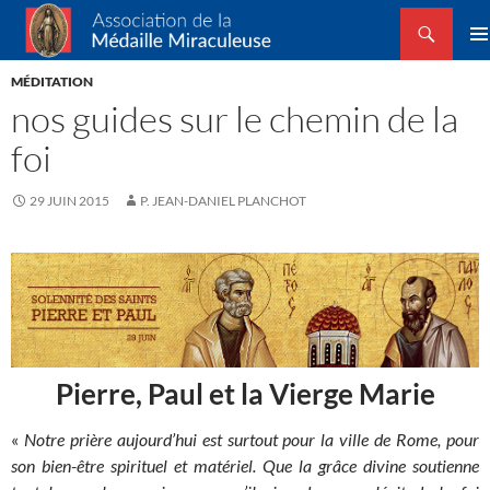
Recherche
Association de la Médaille Miraculeuse
ALLER
MEN
AU
MÉDITATION
PRIN
CONTENU
nos guides sur le chemin de la
foi
29 JUIN 2015
P. JEAN-DANIEL PLANCHOT
Pierre, Paul et la Vierge Marie
«
Notre prière aujourd’hui est surtout pour la ville de Rome, pour
son bien-être spirituel et matériel. Que la grâce divine soutienne