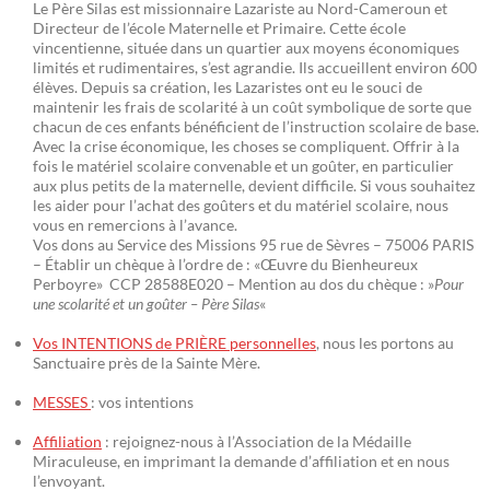
Le Père Silas est missionnaire Lazariste au Nord-Cameroun et
Directeur de l’école Maternelle et Primaire. Cette école
vincentienne, située dans un quartier aux moyens économiques
limités et rudimentaires, s’est agrandie. Ils accueillent environ 600
élèves. Depuis sa création, les Lazaristes ont eu le souci de
maintenir les frais de scolarité à un coût symbolique de sorte que
chacun de ces enfants bénéficient de l’instruction scolaire de base.
Avec la crise économique, les choses se compliquent. Offrir à la
fois le matériel scolaire convenable et un goûter, en particulier
aux plus petits de la maternelle, devient difficile. Si vous souhaitez
les aider pour l’achat des goûters et du matériel scolaire, nous
vous en remercions à l’avance.
Vos dons au Service des Missions 95 rue de Sèvres – 75006 PARIS
– Établir un chèque à l’ordre de : «Œuvre du Bienheureux
Perboyre» CCP 28588E020 – Mention au dos du chèque : »
Pour
une scolarité et un goûter – Père Silas
«
Vos INTENTIONS de PRIÈRE personnelles
, nous les portons au
Sanctuaire près de la Sainte Mère.
MESSES
: vos intentions
Affiliation
: rejoignez-nous à l’Association de la Médaille
Miraculeuse, en imprimant la demande d’affiliation et en nous
l’envoyant.