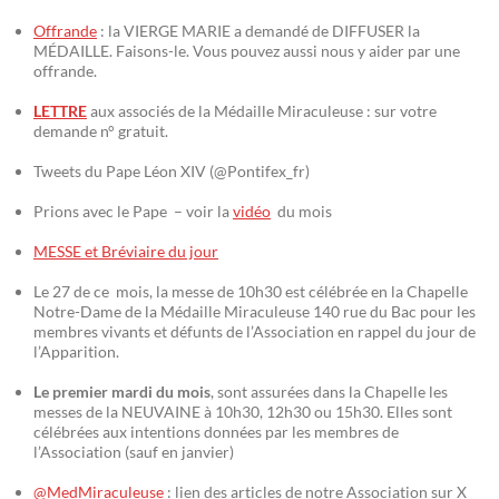
Offrande
: la VIERGE MARIE a demandé de DIFFUSER la
MÉDAILLE. Faisons-le. Vous pouvez aussi nous y aider par une
offrande.
LETTRE
aux associés de la Médaille Miraculeuse : sur votre
demande n° gratuit.
Tweets du Pape Léon XIV (@Pontifex_fr)
Prions avec le Pape – voir la
vidéo
du mois
MESSE et Bréviaire du jour
Le 27 de ce mois, la messe de 10h30 est célébrée en la Chapelle
Notre-Dame de la Médaille Miraculeuse 140 rue du Bac pour les
membres vivants et défunts de l’Association en rappel du jour de
l’Apparition.
Le premier mardi du mois
, sont assurées dans la Chapelle les
messes de la NEUVAINE à 10h30, 12h30 ou 15h30. Elles sont
célébrées aux intentions données par les membres de
l’Association (sauf en janvier)
@MedMiraculeuse
: lien des articles de notre Association sur X