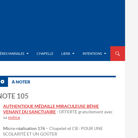
ALLER AU CON
IÈRES MARIALES
CHAPELLE
LIENS
INTENTIONS
À NOTER
NOTE 105
AUTHENTIQUE MÉDAILLE MIRACULEUSE BÉNIE
VENANT DU SANCTUAIRE
: OFFERTE gratuitement avec
sa
notice
Micro-réalisation 176
– Chapelet et CB : POUR UNE
SCOLARITÉ ET UN GOÛTER