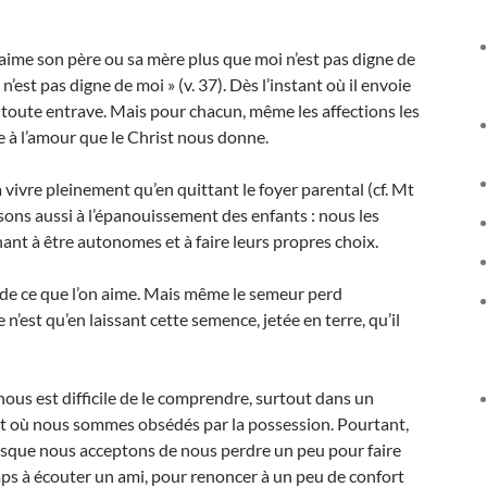
ui aime son père ou sa mère plus que moi n’est pas digne de
 n’est pas digne de moi » (v. 37). Dès l’instant où il envoie
e toute entrave. Mais pour chacun, même les affections les
 à l’amour que le Christ nous donne.
a vivre pleinement qu’en quittant le foyer parental (cf. Mt
nsons aussi à l’épanouissement des enfants : nous les
nant à être autonomes et à faire leurs propres choix.
ré de ce que l’on aime. Mais même le semeur perd
n’est qu’en laissant cette semence, jetée en terre, qu’il
l nous est difficile de le comprendre, surtout dans un
et où nous sommes obsédés par la possession. Pourtant,
lorsque nous acceptons de nous perdre un peu pour faire
mps à écouter un ami, pour renoncer à un peu de confort