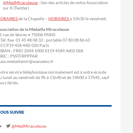
@MedMiraculeuse
: lien des articles de notre Association
sur X (Twitter)
ORAIRES
de la Chapelle –
HORAIRES
à 15h30 le vendredi.
ssociation de la Médaille Miraculeuse
5 rue de Sèvres • 75006 PARIS
 Tél. fixe 01 45 48 08 32 ; portable 07 80 08 86 63
 CCP19 458 44D 020 Paris
 IBAN : FR81 2004 1000 0119 4584 4d02 068
 BIC : PSSTFRPPPAR
 ass.medaillemir@wanadoo.fr
otre service téléphonique normalement est à votre écoute
u lundi au vendredi de 9h à 11h40 et de 14h00 à 17h45, sauf
ours fériés.
OUS SUIVRE
@MedMiraculeuse