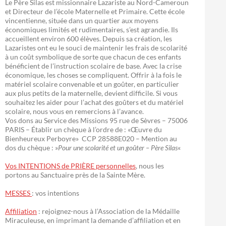
Le Père Silas est missionnaire Lazariste au Nord-Cameroun
et Directeur de l’école Maternelle et Primaire. Cette école
vincentienne, située dans un quartier aux moyens
économiques limités et rudimentaires, s’est agrandie. Ils
accueillent environ 600 élèves. Depuis sa création, les
Lazaristes ont eu le souci de maintenir les frais de scolarité
à un coût symbolique de sorte que chacun de ces enfants
bénéficient de l’instruction scolaire de base. Avec la crise
économique, les choses se compliquent. Offrir à la fois le
matériel scolaire convenable et un goûter, en particulier
aux plus petits de la maternelle, devient difficile. Si vous
souhaitez les aider pour l’achat des goûters et du matériel
scolaire, nous vous en remercions à l’avance.
Vos dons au Service des Missions 95 rue de Sèvres – 75006
PARIS – Établir un chèque à l’ordre de : «Œuvre du
Bienheureux Perboyre» CCP 28588E020 – Mention au
dos du chèque : »
Pour une scolarité et un goûter – Père Silas
«
Vos INTENTIONS de PRIÈRE personnelles
, nous les
portons au Sanctuaire près de la Sainte Mère.
MESSES
: vos intentions
Affiliation
: rejoignez-nous à l’Association de la Médaille
Miraculeuse, en imprimant la demande d’affiliation et en