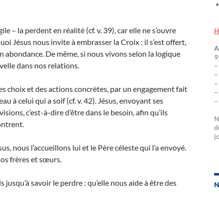
e – la perdent en réalité (cf. v. 39), car elle ne s’ouvre
H
uoi Jésus nous invite à embrasser la Croix : il s’est offert,
A
e en abondance. De même, si nous vivons selon la logique
9
velle dans nos relations.
–
–
–
 des choix et des actions concrètes, par un engagement fait
–
u à celui qui a soif (cf. v. 42). Jésus, envoyant ses
–
sions, c’est-à-dire d’être dans le besoin, afin qu’ils
N
ontrent.
d
j
s, nous l’accueillons lui et le Père céleste qui l’a envoyé.
os frères et sœurs.
s jusqu’à savoir le perdre : qu’elle nous aide à être des
N