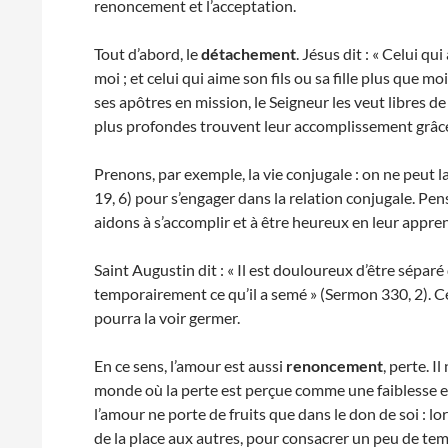
renoncement et l’acceptation.
Tout d’abord, le
détachement
. Jésus dit : « Celui q
moi ; et celui qui aime son fils ou sa fille plus que moi
ses apôtres en mission, le Seigneur les veut libres d
plus profondes trouvent leur accomplissement grâce
Prenons, par exemple, la vie conjugale : on ne peut l
19, 6) pour s’engager dans la relation conjugale. Pe
aidons à s’accomplir et à être heureux en leur appre
Saint Augustin dit : « Il est douloureux d’être sépa
temporairement ce qu’il a semé » (Sermon 330, 2). Ce 
pourra la voir germer.
En ce sens, l’amour est aussi
renoncement
, perte. I
monde où la perte est perçue comme une faiblesse 
l’amour ne porte de fruits que dans le don de soi : 
de la place aux autres, pour consacrer un peu de te