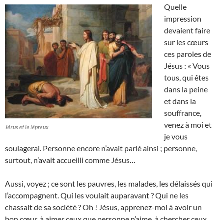
Quelle
impression
devaient faire
sur les cœurs
ces paroles de
Jésus : « Vous
tous, qui êtes
dans la peine
et dans la
souffrance,
venez à moi et
Jésus et le lépreux
je vous
soulagerai. Personne encore n’avait parlé ainsi ; personne,
surtout, n’avait accueilli comme Jésus…
Aussi, voyez ; ce sont les pauvres, les malades, les délaissés qui
l’accompagnent. Qui les voulait auparavant ? Qui ne les
chassait de sa société ? Oh ! Jésus, apprenez-moi à avoir un
bon cœur, à aimer ceux que personne n’aime, à chercher ceux