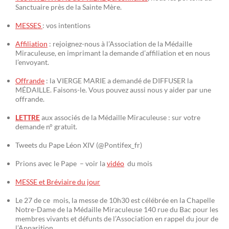
Sanctuaire près de la Sainte Mère.
MESSES
: vos intentions
Affiliation
: rejoignez-nous à l’Association de la Médaille
Miraculeuse, en imprimant la demande d’affiliation et en nous
l’envoyant.
Offrande
: la VIERGE MARIE a demandé de DIFFUSER la
MÉDAILLE. Faisons-le. Vous pouvez aussi nous y aider par une
offrande.
LETTRE
aux associés de la Médaille Miraculeuse : sur votre
demande n° gratuit.
Tweets du Pape Léon XIV (@Pontifex_fr)
Prions avec le Pape – voir la
vidéo
du mois
MESSE et Bréviaire du jour
Le 27 de ce mois, la messe de 10h30 est célébrée en la Chapelle
Notre-Dame de la Médaille Miraculeuse 140 rue du Bac pour les
membres vivants et défunts de l’Association en rappel du jour de
l’Apparition.