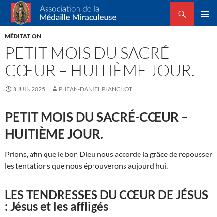
Recherche
Association de la Médaille Miraculeuse
ALLER
MENU
AU
MÉDITATION
PRINCI
CONTENU
PETIT MOIS DU SACRÉ-
CŒUR – HUITIÈME JOUR.
8 JUIN 2025
P. JEAN-DANIEL PLANCHOT
PETIT MOIS DU SACRÉ-CŒUR –
HUITIÈME JOUR.
Prions, afin que le bon Dieu nous accorde la grâce de repousser
les tentations que nous éprouverons aujourd’hui.
LES TENDRESSES DU CŒUR DE JÉSUS
: Jésus et les affligés