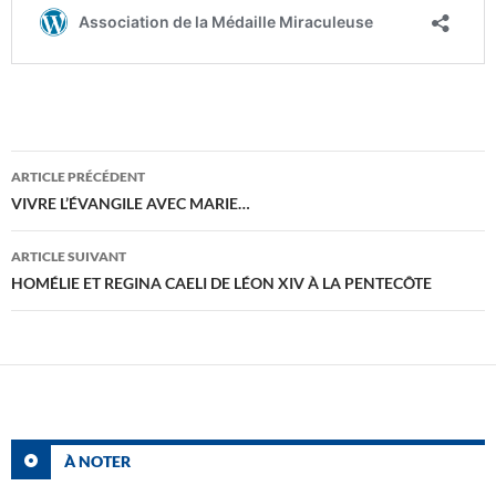
Navigation
ARTICLE PRÉCÉDENT
des
VIVRE L’ÉVANGILE AVEC MARIE…
articles
ARTICLE SUIVANT
HOMÉLIE ET REGINA CAELI DE LÉON XIV À LA PENTECÔTE
À NOTER