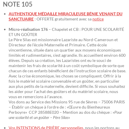
NOTE 105
AUTHENTIQUE MÉDAILLE MIRACULEUSE BÉNIE VENANT DU
SANCTUAIRE
: OFFERTE gratuitement avec sa
notice
Micro-réalisation 176
– Chapelet et CB : POUR UNE SCOLARITÉ
ET UN GOÛTER
Le Père Silas est missionnaire Lazariste au Nord-Cameroun et
Directeur de l’école Maternelle et Primaire. Cette école
vincentienne, située dans un quartier aux moyens économiques
limités et rudimentaires, s’est agrandie. Ils accueillent environ 600
élèves. Depuis sa création, les Lazaristes ont eu le souci de
maintenir les frais de scolarité à un coût symbolique de sorte que
chacun de ces enfants bénéficient de l’instruction scolaire de base.
Avec la crise économique, les choses se compliquent. Offrir à la
fois le matériel scolaire convenable et un goûter, en particulier
aux plus petits de la maternelle, devient difficile. Si vous souhaitez
les aider pour l’achat des goûters et du matériel scolaire, nous
vous en remercions à l’avance.
Vos dons au Service des Missions 95 rue de Sèvres – 75006 PARIS
– Établir un chèque à l’ordre de : «Œuvre du Bienheureux
Perboyre» CCP 28588E020 – Mention au dos du chèque : »
Pour
une scolarité et un goûter – Père Silas
«
Vos INTENTIONS de PRIÈRE personnelles
, nous les portons au