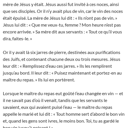
mère de Jésus y était. Jésus aussi fut invité à ces noces, ainsi
que ses disciples. Or il n’y avait plus de vin, car le vin des noces
était épuisé. La mère de Jésus lui dit : « Ils n’ont pas de vin. »
Jésus lui dit : « Que me veux-tu, femme ? Mon heure n’est pas
encore arrivée. » Sa mère dit aux servants : « Tout ce qu’il vous
dira, faites-le. »
Or il y avait là six jarres de pierre, destinées aux purifications
des Juifs, et contenant chacune deux ou trois mesures. Jésus
leur dit : « Remplissez d’eau ces jarres. » Ils les remplirent
jusqu’au bord. Il leur dit : « Puisez maintenant et portez-en au
maître du repas. » Ils lui en portèrent.
Lorsque le maître du repas eut goûté l’eau changée en vin — et
il ne savait pas d’où il venait, tandis que les servants le
savaient, eux qui avaient puisé l’eau — le maître du repas
appelle le marié et lui dit : « Tout homme sert d’abord le bon vin
et, quand les gens sont ivres, le moins bon. Toi, tu as gardé le
bon vin jusqu’à présent ! »