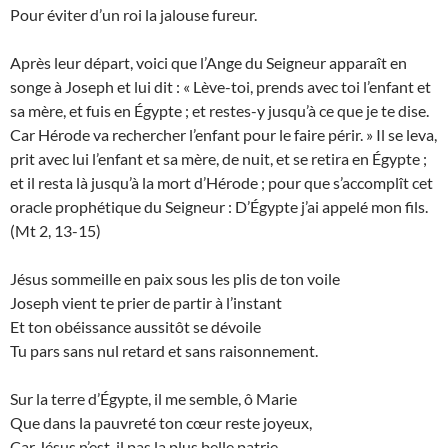
Pour éviter d’un roi la jalouse fureur.
Après leur départ, voici que l’Ange du Seigneur apparaît en
songe à Joseph et lui dit : « Lève-toi, prends avec toi l’enfant et
sa mère, et fuis en Égypte ; et restes-y jusqu’à ce que je te dise.
Car Hérode va rechercher l’enfant pour le faire périr. » Il se leva,
prit avec lui l’enfant et sa mère, de nuit, et se retira en Égypte ;
et il resta là jusqu’à la mort d’Hérode ; pour que s’accomplît cet
oracle prophétique du Seigneur : D’Égypte j’ai appelé mon fils.
(Mt 2, 13-15)
Jésus sommeille en paix sous les plis de ton voile
Joseph vient te prier de partir à l’instant
Et ton obéissance aussitôt se dévoile
Tu pars sans nul retard et sans raisonnement.
Sur la terre d’Égypte, il me semble, ô Marie
Que dans la pauvreté ton cœur reste joyeux,
Car Jésus n’est-il pas la plus belle patrie