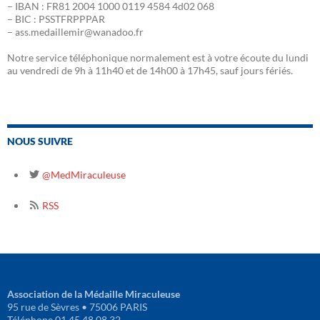
– IBAN : FR81 2004 1000 0119 4584 4d02 068
– BIC : PSSTFRPPPAR
– ass.medaillemir@wanadoo.fr
Notre service téléphonique normalement est à votre écoute du lundi
au vendredi de 9h à 11h40 et de 14h00 à 17h45, sauf jours fériés.
NOUS SUIVRE
@MedMiraculeuse
RSS
Association de la Médaille Miraculeuse
95 rue de Sèvres • 75006 PARIS
Téléphone 01 45 48 08 32