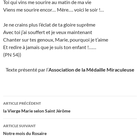
Toi qui vins me sourire au matin de ma vie
Viens me sourire encor… Mère…. voici le soir !…
Je ne crains plus l’éclat de ta gloire suprême
Avec toi j’ai souffert et je veux maintenant
Chanter sur tes genoux, Marie, pourquoi je t’aime
Et redire à jamais que je suis ton enfant !……
(PN 54))
Texte présenté par l’
Association de la Médaille Miraculeuse
Navigation
ARTICLE PRÉCÉDENT
des
la Vierge Marie selon Saint Jérôme
articles
ARTICLE SUIVANT
Notre mois du Rosaire