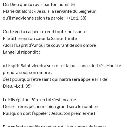
Du Dieu que tu ravis par ton humilité
Marie dit alors : « Je suis la servante du Seigneur ;
qu’il m’advienne selon ta parole ! » (Lc 1, 38)
Cette vertu cachée te rend toute-puissante
Elle attire en ton cœur la Sainte Trinité
Alors l’Esprit d’Amour te couvrant de son ombre
L’ange lui répondit :
« L’Esprit Saint viendra sur toi, et la puissance du Très-Haut te
prendra sous son ombre ;
c’est pourquoi l’être saint qui naîtra sera appelé Fils de
Dieu. »Lc 1, 35)
Le Fils égal au Père en toi s’est incarné
De ses frères pécheurs bien grand sera le nombre
Puisqu’on doit l’appeler : Jésus, ton premier-né !
Elle enfanta son fils premier-né, l’enveloppa de langes