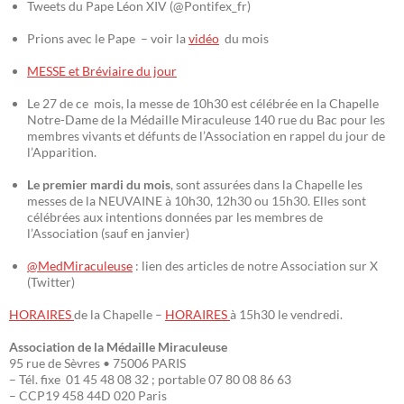
Tweets du Pape Léon XIV (@Pontifex_fr)
Prions avec le Pape – voir la
vidéo
du mois
MESSE et Bréviaire du jour
Le 27 de ce mois, la messe de 10h30 est célébrée en la Chapelle
Notre-Dame de la Médaille Miraculeuse 140 rue du Bac pour les
membres vivants et défunts de l’Association en rappel du jour de
l’Apparition.
Le premier mardi du mois
, sont assurées dans la Chapelle les
messes de la NEUVAINE à 10h30, 12h30 ou 15h30. Elles sont
célébrées aux intentions données par les membres de
l’Association (sauf en janvier)
@MedMiraculeuse
: lien des articles de notre Association sur X
(Twitter)
HORAIRES
de la Chapelle –
HORAIRES
à 15h30 le vendredi.
Association de la Médaille Miraculeuse
95 rue de Sèvres • 75006 PARIS
– Tél. fixe 01 45 48 08 32 ; portable 07 80 08 86 63
– CCP19 458 44D 020 Paris