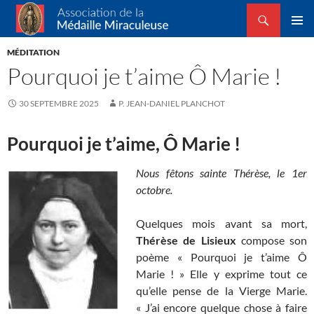
Recherche
Association de la Médaille Miraculeuse
ALLER
MENU
AU
MÉDITATION
PRINCI
CONTENU
Pourquoi je t’aime Ô Marie !
30 SEPTEMBRE 2025
P. JEAN-DANIEL PLANCHOT
Pourquoi je t’aime, Ô Marie !
Nous fêtons sainte Thérèse, le 1er
octobre.
Quelques mois avant sa mort,
Thérèse de Lisieux
compose son
poème « Pourquoi je t’aime Ô
Marie ! » Elle y exprime tout ce
qu’elle pense de la Vierge Marie.
« J’ai encore quelque chose à faire