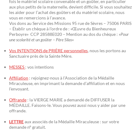
fois le matériel scolaire convenable et un goûter, en particulier
aux plus petits de la maternelle, devient difficile. Si vous souhaitez
les aider pour l’achat des goûters et du matériel scolaire, nous
vous en remercions à l’avance.
Vos dons au Service des Missions 95 rue de Sèvres – 75006 PARIS
– Établir un chèque à l’ordre de : «Œuvre du Bienheureux
Perboyre» CCP 28588E020 – Mention au dos du chèque : »
Pour
une scolarité et un goûter – Père Silas
«
Vos INTENTIONS de PRIÈRE personnelles
, nous les portons au
Sanctuaire près de la Sainte Mère.
MESSES
: vos intentions
Affiliation
: rejoignez-nous à l’Association de la Médaille
Miraculeuse, en imprimant la demande d’affiliation et en nous
l’envoyant.
Offrande
: la VIERGE MARIE a demandé de DIFFUSER la
MÉDAILLE. Faisons-le. Vous pouvez aussi nous y aider par une
offrande.
LETTRE
aux associés de la Médaille Miraculeuse : sur votre
demande n° gratuit.