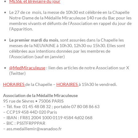
MESSE et Bréviaire du jour
Le 27 de ce mois, la messe de 10h30 est célébrée en la Chapelle
Notre-Dame de la Médaille Miraculeuse 140 rue du Bac pour les
membres vivants et défunts de l’Association en rappel du jour de
l’Apparition.
Le premier mardi du mois
, sont assurées dans la Chapelle les
messes de la NEUVAINE à 10h30, 12h30 ou 15h30. Elles sont
célébrées aux intentions données par les membres de
l’Association (sauf en janvier)
@MedMiraculeuse
: lien des articles de notre Association sur X
(Twitter)
HORAIRES
de la Chapelle –
HORAIRES
à 15h30 le vendredi.
Association de la Médaille Miraculeuse
95 rue de Sèvres • 75006 PARIS
– Tél. fixe 01 45 48 08 32 ; portable 07 80 08 86 63
– CCP19 458 44D 020 Paris
– IBAN : FR81 2004 1000 0119 4584 4d02 068
– BIC : PSSTFRPPPAR
– ass.medaillemir@wanadoo.fr