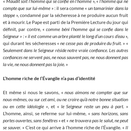
«
Maudit soit l’homme qui se confie en l’homme
», «
l’homme qui ne
compte que sur lui-même
» : il sera comme «
un tamarinier dans la
steppe
», condamné par la sécheresse à ne produire aucun fruit
et à mourir. Le Pape est parti de la Première Lecture du jour qui
définit, par contre, «
comme béni l’homme qui se confie dans le
Seigneur » : « il est comme un arbre planté le long d’un cours d’eau
»,
qui durant les sécheresses «
ne cesse pas de produire du fruit.
» «
S
eulement dans le Seigneur
réside notre vraie confiance. Les autres
confiances ne servent pas, ne nous sauvent pas, ne nous donnent pas
la vie, ne nous donnent pas la joie.
»
L’homme riche de l’Évangile n’a pas d’identité
Et même si nous le savons, «
nous aimons ne compter que sur
nous-mêmes, ou sur cet ami, ou ne croire qu’à notre bonne situation
ou en cette idéologie »
, et «
le Seigneur reste un peu à part.
»
L’homme, ainsi, se referme sur lui-même, «
sans horizons, sans
portes ouvertes, sans fenêtres
» et «
ne trouvera pas le salut, ne peut
se sauver.
» C’est ce qui arrive à l’homme riche de l’Évangile. «
Il