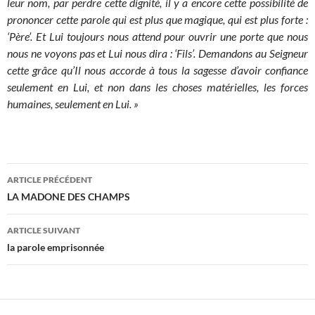
leur nom, par perdre cette dignité, il y a encore cette possibilité de
prononcer cette parole qui est plus que magique, qui est plus forte :
‘Père’. Et Lui toujours nous attend pour ouvrir une porte que nous
nous ne voyons pas et Lui nous dira : ‘Fils’. Demandons au Seigneur
cette grâce qu’Il nous accorde à tous la sagesse d’avoir confiance
seulement en Lui, et non dans les choses matérielles, les forces
humaines, seulement en Lui. »
Navigation
ARTICLE PRÉCÉDENT
des
LA MADONE DES CHAMPS
articles
ARTICLE SUIVANT
la parole emprisonnée