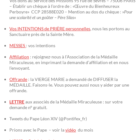
Vos dons au Service des Missions 95 rue de Sèvres – 75006 PARIS
– Établir un chèque à l’ordre de : «Œuvre du Bienheureux
Perboyre» CCP 28588E020 – Mention au dos du chèque : »
Pour
une scolarité et un goûter – Père Silas
«
Vos INTENTIONS de PRIÈRE personnelles
, nous les portons au
Sanctuaire près de la Sainte Mère.
MESSES
: vos intentions
Affiliation
: rejoignez-nous à l’Association de la Médaille
Miraculeuse, en imprimant la demande d’affiliation et en nous
l’envoyant.
Offrande
: la VIERGE MARIE a demandé de DIFFUSER la
MÉDAILLE. Faisons-le. Vous pouvez aussi nous y aider par une
offrande.
LETTRE
aux associés de la Médaille Miraculeuse : sur votre
demande n° gratuit.
Tweets du Pape Léon XIV (@Pontifex_fr)
Prions avec le Pape – voir la
vidéo
du mois