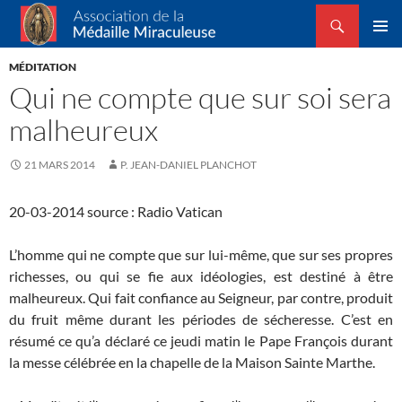
Recherche
Association de la Médaille Miraculeuse
ALLER
MENU
AU
MÉDITATION
PRINCI
CONTENU
Qui ne compte que sur soi sera
malheureux
21 MARS 2014
P. JEAN-DANIEL PLANCHOT
20-03-2014 source : Radio Vatican
L’homme qui ne compte que sur lui-même, que sur ses propres
richesses, ou qui se fie aux idéologies, est destiné à être
malheureux. Qui fait confiance au Seigneur, par contre, produit
du fruit même durant les périodes de sécheresse. C’est en
résumé ce qu’a déclaré ce jeudi matin le Pape François durant
la messe célébrée en la chapelle de la Maison Sainte Marthe.