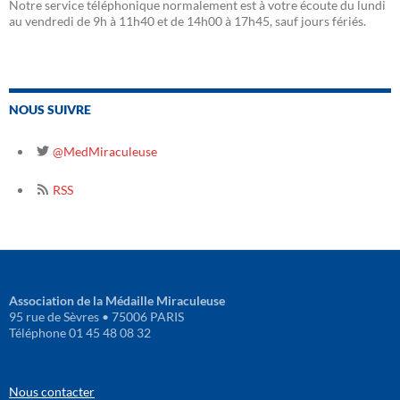
Notre service téléphonique normalement est à votre écoute du lundi
au vendredi de 9h à 11h40 et de 14h00 à 17h45, sauf jours fériés.
NOUS SUIVRE
@MedMiraculeuse
RSS
Association de la Médaille Miraculeuse
95 rue de Sèvres • 75006 PARIS
Téléphone 01 45 48 08 32
Nous contacter