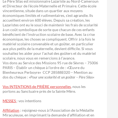
Le Père Silas est missionnaire Lazariste au Nord-Cameroun
et Directeur de l’école Maternelle et Primaire. Cette école
vincentienne, située dans un quartier aux moyens
économiques limités et rudimentaires, s’est agrandie. Ils
accueillent environ 600 élèves. Depuis sa création, les
Lazaristes ont eu le souci de maintenir les frais de scolarité
à un coût symbolique de sorte que chacun de ces enfants
bénéficient de l’instruction scolaire de base. Avec la crise
économique, les choses se compliquent. Offrir à la fois le
matériel scolaire convenable et un goûter, en particulier
aux plus petits de la maternelle, devient difficile. Si vous
souhaitez les aider pour l’achat des goûters et du matériel
scolaire, nous vous en remercions à l’avance.
Vos dons au Service des Missions 95 rue de Sèvres – 75006
PARIS – Établir un chèque à l’ordre de : «Œuvre du
Bienheureux Perboyre» CCP 28588E020 – Mention au
dos du chèque : »
Pour une scolarité et un goûter – Père Silas
«
Vos INTENTIONS de PRIÈRE personnelles
, nous les
portons au Sanctuaire près de la Sainte Mère.
MESSES
: vos intentions
Affiliation
: rejoignez-nous à l’Association de la Médaille
Miraculeuse, en imprimant la demande d’affiliation et en