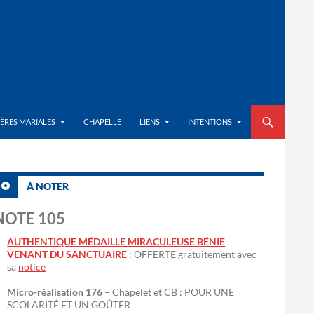
ALLER AU CON
IÈRES MARIALES
CHAPELLE
LIENS
INTENTIONS
À NOTER
NOTE 105
AUTHENTIQUE MÉDAILLE MIRACULEUSE BÉNIE
VENANT DU SANCTUAIRE
: OFFERTE gratuitement avec
sa
notice
Micro-réalisation 176
– Chapelet et CB : POUR UNE
SCOLARITÉ ET UN GOÛTER