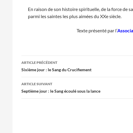
En raison de son histoire spirituelle, de la force de s
parmi les saintes les plus aimées du XXe siècle.
Texte présenté par l’
Associa
Navigation
ARTICLE PRÉCÉDENT
des
Sixième jour : le Sang du Crucifiement
articles
ARTICLE SUIVANT
Septième jour : le Sang écoulé sous la lance