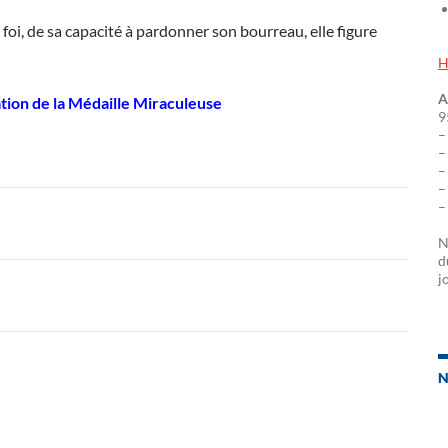
a foi, de sa capacité à pardonner son bourreau, elle figure
H
A
tion de la Médaille Miraculeuse
9
–
–
–
–
–
N
d
j
N