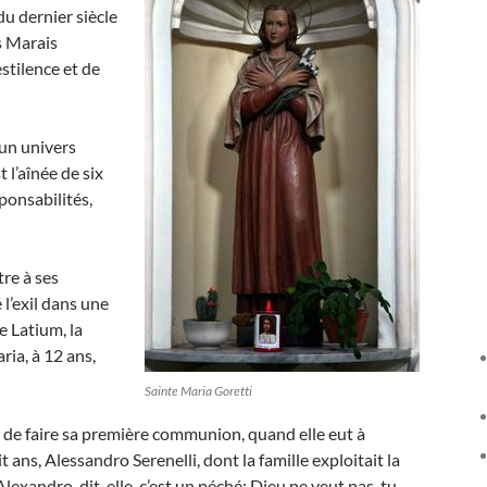
du dernier siècle
s Marais
stilence et de
 un univers
 l’aînée de six
sponsabilités,
tre à ses
 l’exil dans une
e Latium, la
ria, à 12 ans,
Sainte Maria Goretti
t de faire sa première communion, quand elle eut à
 ans, Alessandro Serenelli, dont la famille exploitait la
xandro, dit-elle, c’est un péché; Dieu ne veut pas, tu