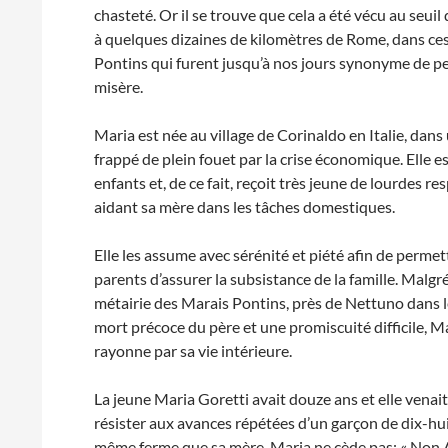
chasteté. Or il se trouve que cela a été vécu au seuil 
à quelques dizaines de kilomètres de Rome, dans ce
Pontins qui furent jusqu’à nos jours synonyme de pe
misère.
Maria est née au village de Corinaldo en Italie, dans
frappé de plein fouet par la crise économique. Elle est
enfants et, de ce fait, reçoit très jeune de lourdes re
aidant sa mère dans les tâches domestiques.
Elle les assume avec sérénité et piété afin de permet
parents d’assurer la subsistance de la famille. Malgré
métairie des Marais Pontins, près de Nettuno dans l
mort précoce du père et une promiscuité difficile, Ma
rayonne par sa vie intérieure.
La jeune Maria Goretti avait douze ans et elle venai
résister aux avances répétées d’un garçon de dix-huit
même ferme que sa mère. Maria ne cède pas: « Non Ale