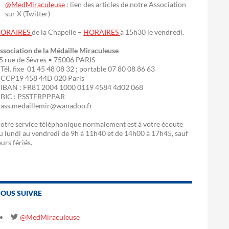
@MedMiraculeuse
: lien des articles de notre Association
sur X (Twitter)
ORAIRES
de la Chapelle –
HORAIRES
à 15h30 le vendredi.
ssociation de la Médaille Miraculeuse
5 rue de Sèvres • 75006 PARIS
 Tél. fixe 01 45 48 08 32 ; portable 07 80 08 86 63
 CCP19 458 44D 020 Paris
 IBAN : FR81 2004 1000 0119 4584 4d02 068
 BIC : PSSTFRPPPAR
 ass.medaillemir@wanadoo.fr
otre service téléphonique normalement est à votre écoute
u lundi au vendredi de 9h à 11h40 et de 14h00 à 17h45, sauf
ours fériés.
OUS SUIVRE
@MedMiraculeuse