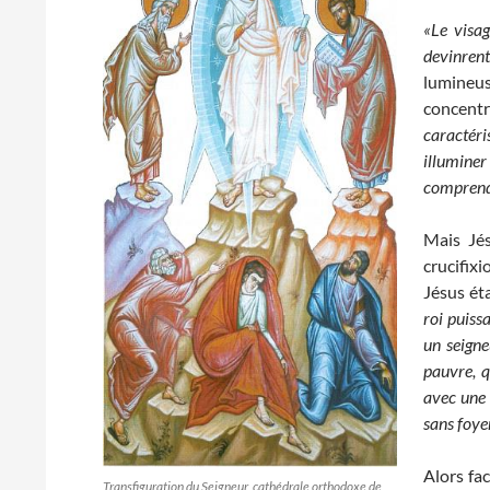
«Le visag
devinren
lumineus
concent
caractér
illuminer
comprendr
Mais Jés
crucifixi
Jésus ét
roi puiss
un seigne
pauvre, q
avec une
sans foye
Alors fa
Transfiguration du Seigneur, cathédrale orthodoxe de