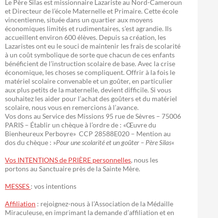
Le Père Silas est missionnaire Lazariste au Nord-Cameroun
et Directeur de l’école Maternelle et Primaire. Cette école
vincentienne, située dans un quartier aux moyens
économiques limités et rudimentaires, s’est agrandie. Ils
accueillent environ 600 élèves. Depuis sa création, les
Lazaristes ont eu le souci de maintenir les frais de scolarité
à un coût symbolique de sorte que chacun de ces enfants
bénéficient de l’instruction scolaire de base. Avec la crise
économique, les choses se compliquent. Offrir à la fois le
matériel scolaire convenable et un goûter, en particulier
aux plus petits de la maternelle, devient difficile. Si vous
souhaitez les aider pour l’achat des goûters et du matériel
scolaire, nous vous en remercions à l’avance.
Vos dons au Service des Missions 95 rue de Sèvres – 75006
PARIS – Établir un chèque à l’ordre de : «Œuvre du
Bienheureux Perboyre» CCP 28588E020 – Mention au
dos du chèque : »
Pour une scolarité et un goûter – Père Silas
«
Vos INTENTIONS de PRIÈRE personnelles
, nous les
portons au Sanctuaire près de la Sainte Mère.
MESSES
: vos intentions
Affiliation
: rejoignez-nous à l’Association de la Médaille
Miraculeuse, en imprimant la demande d’affiliation et en