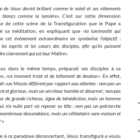
e de Jésus devint brillant comme le soleil et ses vêtements
t blancs comme la lumière»
. C’est sur cette dimension
e de cette scène de la Transfiguration que le Pape a
ré sa méditation, en expliquant que
«la luminosité qui
ise cet évènement extraordinaire en symbolise l’objectif :
 les esprits et les cœurs des disciples, afin qu’ils puissent
e clairement qui est leur Maître»
.
us dans le même temps, préparait ses disciples à sa
on,
«ce moment triste et de tellement de douleur»
. En effet,
ait
«un Messie différent par rapport aux attentes : non pas un
ant et glorieux, mais un serviteur humble et désarmé ; non pas
ur de grande richesse, signe de bénédiction, mais un homme
ui n’a nulle part où reposer sa tête ; non pas un patriarche
 nombreuse descendance, mais un célibataire sans maison et
r
.»
ce à ce paradoxe déconcertant, Jésus transfiguré a voulu