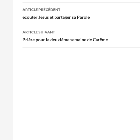
Navigation
ARTICLE PRÉCÉDENT
des
écouter Jésus et partager sa Parole
articles
ARTICLE SUIVANT
Prière pour la deuxième semaine de Carême