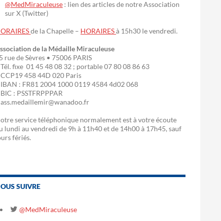
@MedMiraculeuse
: lien des articles de notre Association
sur X (Twitter)
ORAIRES
de la Chapelle –
HORAIRES
à 15h30 le vendredi.
ssociation de la Médaille Miraculeuse
5 rue de Sèvres • 75006 PARIS
 Tél. fixe 01 45 48 08 32 ; portable 07 80 08 86 63
 CCP19 458 44D 020 Paris
 IBAN : FR81 2004 1000 0119 4584 4d02 068
 BIC : PSSTFRPPPAR
 ass.medaillemir@wanadoo.fr
otre service téléphonique normalement est à votre écoute
u lundi au vendredi de 9h à 11h40 et de 14h00 à 17h45, sauf
ours fériés.
OUS SUIVRE
@MedMiraculeuse