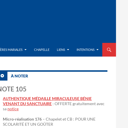
ALLER AU CON
IÈRES MARIALES
CHAPELLE
LIENS
INTENTIONS
À NOTER
NOTE 105
AUTHENTIQUE MÉDAILLE MIRACULEUSE BÉNIE
VENANT DU SANCTUAIRE
: OFFERTE gratuitement avec
sa
notice
Micro-réalisation 176
– Chapelet et CB : POUR UNE
SCOLARITÉ ET UN GOÛTER