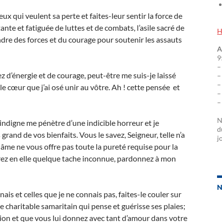
x qui veulent sa perte et faites-leur sentir la force de
nte et fatiguée de luttes et de combats, l’asile sacré de
H
rendre des forces et du courage pour soutenir les assauts
A
9
–
ez d’énergie et de courage, peut-être me suis-je laissé
–
–
le cœur que j’ai osé unir au vôtre. Ah ! cette pensée et
–
–
N
indigne me pénètre d’une indicible horreur et je
d
rand de vos bienfaits. Vous le savez, Seigneur, telle n’a
j
n âme ne vous offre pas toute la pureté requise pour la
rez en elle quelque tache inconnue, pardonnez à mon
N
is et celles que je ne connais pas, faites-le couler sur
 charitable samaritain qui pense et guérisse ses plaies;
sion et que vous lui donnez avec tant d’amour dans votre