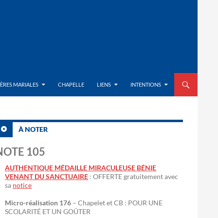
ALLER AU CON
IÈRES MARIALES
CHAPELLE
LIENS
INTENTIONS
À NOTER
NOTE 105
AUTHENTIQUE MÉDAILLE MIRACULEUSE BÉNIE
VENANT DU SANCTUAIRE
: OFFERTE gratuitement avec
sa
notice
Micro-réalisation 176
– Chapelet et CB : POUR UNE
SCOLARITÉ ET UN GOÛTER