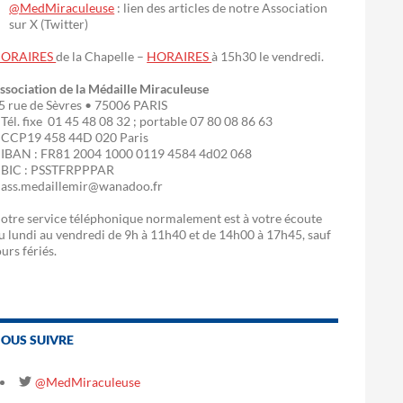
@MedMiraculeuse
: lien des articles de notre Association
sur X (Twitter)
ORAIRES
de la Chapelle –
HORAIRES
à 15h30 le vendredi.
ssociation de la Médaille Miraculeuse
5 rue de Sèvres • 75006 PARIS
 Tél. fixe 01 45 48 08 32 ; portable 07 80 08 86 63
 CCP19 458 44D 020 Paris
 IBAN : FR81 2004 1000 0119 4584 4d02 068
 BIC : PSSTFRPPPAR
 ass.medaillemir@wanadoo.fr
otre service téléphonique normalement est à votre écoute
u lundi au vendredi de 9h à 11h40 et de 14h00 à 17h45, sauf
ours fériés.
OUS SUIVRE
@MedMiraculeuse