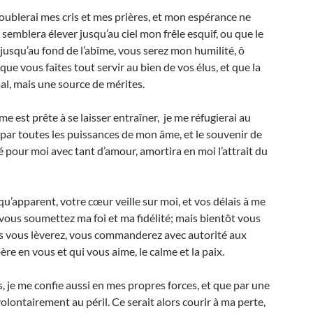
redoublerai mes cris et mes prières, et mon espérance ne
 semblera élever jusqu’au ciel mon frêle esquif, ou que le
jusqu’au fond de l’abîme, vous serez mon humilité, ô
e vous faites tout servir au bien de vos élus, et que la
l, mais une source de mérites.
me est prête à se laisser entraîner, je me réfugierai au
i par toutes les puissances de mon âme, et le souvenir de
é pour moi avec tant d’amour, amortira en moi l’attrait du
t qu’apparent, votre cœur veille sur moi, et vos délais à me
vous soumettez ma foi et ma fidélité; mais bientôt vous
ous vous lèverez, vous commanderez avec autorité aux
ère en vous et qui vous aime, le calme et la paix.
 je me confie aussi en mes propres forces, et que par une
ontairement au péril. Ce serait alors courir à ma perte,