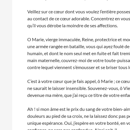
Veillez sur ce cœur dont vous voulez l’entière posses
au contact de ce cœur adorable. Concentrez en vous 
qu’il vous dérobe la moindre de ses affections.
O Marie, vierge immaculée, Reine, protectrice et mo
une armée rangée en bataille, vous qui ayez foulé de
humain, et dont le nom seul met en fuite et fait trem
main maternelle, couvrez-moi de votre toute-puissant
contre lequel viennent s’émousser et se briser tous 
C’est à votre cœur que je fais appel, ô Marie ; ce cœu
ne saurait le laisser insensible. Souvenez-vous, ô Vie
devenue ma mère, que j’ai reçu ce titre de votre enfa
Ah ! si mon âme est le prix du sang de votre bien-aimé
douleurs au pied de sa croix, ne la laissez donc pas 
unique espérance. Oui, j’espère en votre bonté, en v
confiance, ne sera pas confondue. Ainsi soit-il.