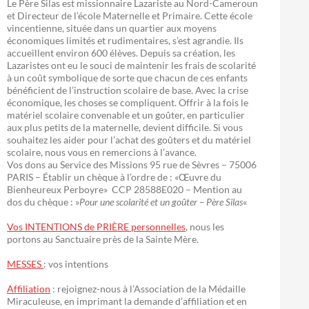
Le Père Silas est missionnaire Lazariste au Nord-Cameroun
et Directeur de l’école Maternelle et Primaire. Cette école
vincentienne, située dans un quartier aux moyens
économiques limités et rudimentaires, s’est agrandie. Ils
accueillent environ 600 élèves. Depuis sa création, les
Lazaristes ont eu le souci de maintenir les frais de scolarité
à un coût symbolique de sorte que chacun de ces enfants
bénéficient de l’instruction scolaire de base. Avec la crise
économique, les choses se compliquent. Offrir à la fois le
matériel scolaire convenable et un goûter, en particulier
aux plus petits de la maternelle, devient difficile. Si vous
souhaitez les aider pour l’achat des goûters et du matériel
scolaire, nous vous en remercions à l’avance.
Vos dons au Service des Missions 95 rue de Sèvres – 75006
PARIS – Établir un chèque à l’ordre de : «Œuvre du
Bienheureux Perboyre» CCP 28588E020 – Mention au
dos du chèque : »
Pour une scolarité et un goûter – Père Silas
«
Vos INTENTIONS de PRIÈRE personnelles
, nous les
portons au Sanctuaire près de la Sainte Mère.
MESSES
: vos intentions
Affiliation
: rejoignez-nous à l’Association de la Médaille
Miraculeuse, en imprimant la demande d’affiliation et en