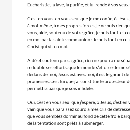
Eucharistie, la lave, la purifie, et lui rende à vos yeu
C’est en vous, en vous seul que je me confie, ô Jésus, j
à moi-même, à mes propres forces, je ne puis rien que
vous, aidé, soutenu de votre grâce, je puis tout, et 
en moi par la sainte communion : Je puis tout en celui 
Christ qui vit en moi.
Aidé et soutenu par sa grâce, rien ne pourra me sép
redouble ses efforts, que le monde s’efforce de me s
dedans de moi, Jésus est avec moi, il est le garant de
promesses, c’est lui que j’ai constitué le protecteur de
permettra pas que je sois infidèle.
Oui, c’est en vous seul que j’espère, ô Jésus, c’est e
vain que vous paraissez sourd à mes cris de détresse
que vous semblez dormir au fond de cette frôle barq
de la tentation sont prêts à submerger.