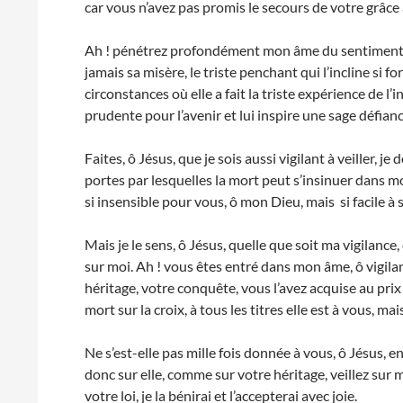
car vous n’avez pas promis le secours de votre grâce à
Ah ! pénétrez profondément mon âme du sentiment de
jamais sa misère, le triste penchant qui l’incline si 
circonstances où elle a fait la triste expérience de l’
prudente pour l’avenir et lui inspire une sage défian
Faites, ô Jésus, que je sois aussi vigilant à veiller, j
portes par lesquelles la mort peut s’insinuer dans m
si insensible pour vous, ô mon Dieu, mais si facile à
Mais je le sens, ô Jésus, quelle que soit ma vigilance,
sur moi. Ah ! vous êtes entré dans mon âme, ô vigilant
héritage, votre conquête, vous l’avez acquise au pri
mort sur la croix, à tous les titres elle est à vous, m
Ne s’est-elle pas mille fois donnée à vous, ô Jésus, 
donc sur elle, comme sur votre héritage, veillez sur me
votre loi, je la bénirai et l’accepterai avec joie.