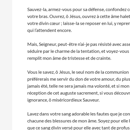
Sauvez-la, armez-vous pour sa défense, confondez ceu
votre bras. Ouvrez, ô Jésus, ouvrez à cette âme haleta
votre divin cœur ; laisse-la se reposer en lui, y rep
qui l’attendent encore.
Mais, Seigneur, peut-être n’ai-je pas résisté avec ass
séduire par le charme de la tentation, et voyez-vous 
remplit mon âme de tristesse et de crainte.
Vous le savez, ô Jésus, le seul nom de la communion 
préférerais me servir du don de votre amour, du plus g
jamais été, telle ne sera jamais ma volonté, et si mo
réception de cet auguste sacrement, si vous découv
ignorance, ô miséricordieux Sauveur.
Lavez dans votre sang adorable les fautes que je conna
chacune des blessures de mon âme. Soyez pour elle le
que ce sang divin versé pour elle avec tant de profu