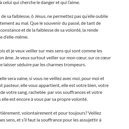
 celui qui cherche le danger et qui l’aime.
 sa faiblesse, ô Jésus, ne permettez pas qu’elle oublie
fortement au mal. Que le souvenir du passé, de tant de
inconstance et de la faiblesse de sa volonté, la rende
ce d’elle-même.
e dois et je veux veiller sur mes sens qui sont comme les
on âme. Je veux surtout veiller sur mon cœur, sur ce cœur
 se laisser séduire par les charmes trompeurs.
 elle sera vaine, si vous ne veillez avec moi, pour moi et
 pasteur, elle vous appartient, elle est votre bien, votre
x de votre sang, rachetée par vos souffrances et votre
ais elle est encore à vous par sa propre volonté.
entièrement, volontairement et pour toujours? Veillez
s sens, et s’il faut la souffrance pour les assujettir à