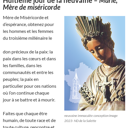
Huitième jour de la neuvaine –
Marie,
Mère de miséricorde
Mère de Miséricorde et
d’espérance, obtenez pour
les hommes et les femmes
du troisième millénaire le
don précieux de la paix: la
paix dans les cœurs et dans
les familles, dans les
communautés et entre les
peuples; la paix en
particulier pour ces nations
où l’on continue chaque
jour à se battre et à mourir.
Faites que chaque être
neuvaine immaculée conception Image
humain, de toute race et de
2023- ND de la Salette
toute culture, rencontre et