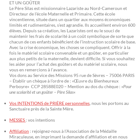
ET UN GOÛTER
Le Père Silas est missionnaire Lazariste au Nord-Cameroun et
Directeur de l’école Maternelle et Primaire. Cette école
vincentienne, située dans un quartier aux moyens économiques
limités et rudimentaires, s’est agrandie. Ils accueillent environ 600
élèves. Depuis sa création, les Lazaristes ont eu le souci de
maintenir les frais de scolarité à un coût symbolique de sorte que
chacun de ces enfants bénéficient de l’instruction scolaire de base.
Avec la crise économique, les choses se compliquent. Offrir à la
fois le matériel scolaire convenable et un goûter, en particulier
aux plus petits de la maternelle, devient difficile. Si vous souhaitez
les aider pour l’achat des goûters et du matériel scolaire, nous
vous en remercions à l’avance.
Vos dons au Service des Missions 95 rue de Sèvres – 75006 PARIS
– Établir un chèque à l’ordre de : «Œuvre du Bienheureux
Perboyre» CCP 28588E020 – Mention au dos du chèque : »
Pour
une scolarité et un goûter – Père Silas
«
Vos INTENTIONS de PRIÈRE personnelles
, nous les portons au
Sanctuaire près de la Sainte Mère.
MESSES
: vos intentions
Affiliation
: rejoignez-nous à l’Association de la Médaille
Miraculeuse, en imprimant la demande d’affiliation et en nous