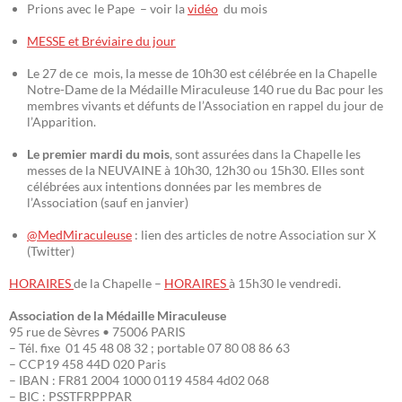
Prions avec le Pape – voir la
vidéo
du mois
MESSE et Bréviaire du jour
Le 27 de ce mois, la messe de 10h30 est célébrée en la Chapelle
Notre-Dame de la Médaille Miraculeuse 140 rue du Bac pour les
membres vivants et défunts de l’Association en rappel du jour de
l’Apparition.
Le premier mardi du mois
, sont assurées dans la Chapelle les
messes de la NEUVAINE à 10h30, 12h30 ou 15h30. Elles sont
célébrées aux intentions données par les membres de
l’Association (sauf en janvier)
@MedMiraculeuse
: lien des articles de notre Association sur X
(Twitter)
HORAIRES
de la Chapelle –
HORAIRES
à 15h30 le vendredi.
Association de la Médaille Miraculeuse
95 rue de Sèvres • 75006 PARIS
– Tél. fixe 01 45 48 08 32 ; portable 07 80 08 86 63
– CCP19 458 44D 020 Paris
– IBAN : FR81 2004 1000 0119 4584 4d02 068
– BIC : PSSTFRPPPAR