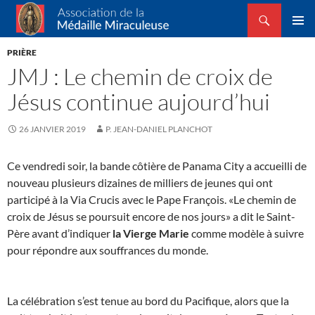
Recherche
Association de la Médaille Miraculeuse
ALLER
MENU
AU
PRIÈRE
PRINCI
CONTENU
JMJ : Le chemin de croix de
Jésus continue aujourd’hui
26 JANVIER 2019
P. JEAN-DANIEL PLANCHOT
Ce vendredi soir, la bande côtière de Panama City a accueilli de
nouveau plusieurs dizaines de milliers de jeunes qui ont
participé à la Via Crucis avec le Pape François. «Le chemin de
croix de Jésus se poursuit encore de nos jours» a dit le Saint-
Père avant d’indiquer
la Vierge Marie
comme modèle à suivre
pour répondre aux souffrances du monde.
La célébration s’est tenue au bord du Pacifique, alors que la