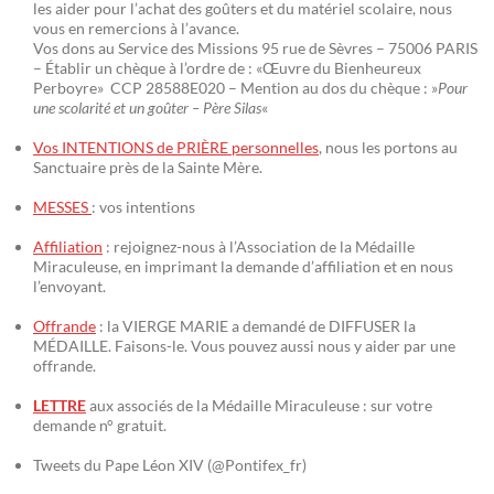
les aider pour l’achat des goûters et du matériel scolaire, nous
vous en remercions à l’avance.
Vos dons au Service des Missions 95 rue de Sèvres – 75006 PARIS
– Établir un chèque à l’ordre de : «Œuvre du Bienheureux
Perboyre» CCP 28588E020 – Mention au dos du chèque : »
Pour
une scolarité et un goûter – Père Silas
«
Vos INTENTIONS de PRIÈRE personnelles
, nous les portons au
Sanctuaire près de la Sainte Mère.
MESSES
: vos intentions
Affiliation
: rejoignez-nous à l’Association de la Médaille
Miraculeuse, en imprimant la demande d’affiliation et en nous
l’envoyant.
Offrande
: la VIERGE MARIE a demandé de DIFFUSER la
MÉDAILLE. Faisons-le. Vous pouvez aussi nous y aider par une
offrande.
LETTRE
aux associés de la Médaille Miraculeuse : sur votre
demande n° gratuit.
Tweets du Pape Léon XIV (@Pontifex_fr)