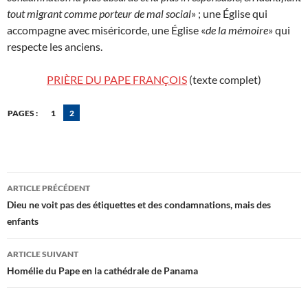
tout migrant comme porteur de mal social
» ; une Église qui
accompagne avec miséricorde, une Église «
de la mémoire
» qui
respecte les anciens.
PRIÈRE DU PAPE FRANÇOIS
(texte complet)
PAGES :
1
2
Navigation
ARTICLE PRÉCÉDENT
des
Dieu ne voit pas des étiquettes et des condamnations, mais des
enfants
articles
ARTICLE SUIVANT
Homélie du Pape en la cathédrale de Panama