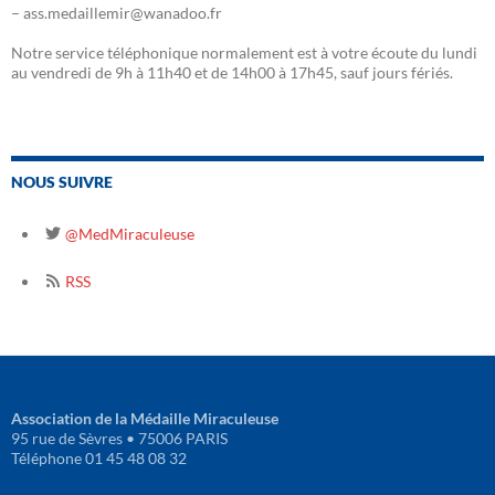
– ass.medaillemir@wanadoo.fr
Notre service téléphonique normalement est à votre écoute du lundi
au vendredi de 9h à 11h40 et de 14h00 à 17h45, sauf jours fériés.
NOUS SUIVRE
@MedMiraculeuse
RSS
Association de la Médaille Miraculeuse
95 rue de Sèvres • 75006 PARIS
Téléphone 01 45 48 08 32