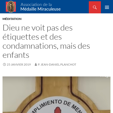
Recherche
Association de la Médaille Miraculeuse
ALLER
MENU
AU
MÉDITATION
PRINCI
CONTENU
Dieu ne voit pas des
étiquettes et des
condamnations, mais des
enfants
25 JANVIER 2019
P. JEAN-DANIEL PLANCHOT