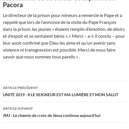
Pacora
Le directeur de la prison pour mineurs a remercié le Pape et a
rappelé que lors de l’annonce de la visite du Pape François
dans la prison, les jeunes « étaient remplis d’émotion, de désirs
et d’espoir et se sentaient bénis ». « Merci – a-t-il conclu – pour
leur avoir confirmé que Dieu les aime et qu’un avenir sans
violence ni transgression est possible. Merci de nous faire
savoir que nous sommes tous pareils « .
Navigation
ARTICLE PRÉCÉDENT
des
UNITÉ 2019 : 8 LE SEIGNEUR EST MA LUMIÈRE ET MON SALUT
articles
ARTICLE SUIVANT
JMJ : Le chemin de croix de Jésus continue aujourd’hui