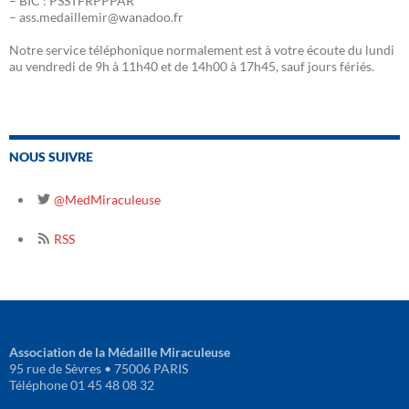
– BIC : PSSTFRPPPAR
– ass.medaillemir@wanadoo.fr
Notre service téléphonique normalement est à votre écoute du lundi
au vendredi de 9h à 11h40 et de 14h00 à 17h45, sauf jours fériés.
NOUS SUIVRE
@MedMiraculeuse
RSS
Association de la Médaille Miraculeuse
95 rue de Sèvres • 75006 PARIS
Téléphone 01 45 48 08 32