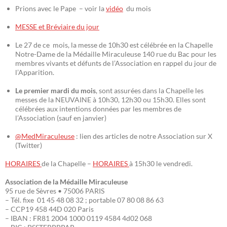
Prions avec le Pape – voir la
vidéo
du mois
MESSE et Bréviaire du jour
Le 27 de ce mois, la messe de 10h30 est célébrée en la Chapelle
Notre-Dame de la Médaille Miraculeuse 140 rue du Bac pour les
membres vivants et défunts de l’Association en rappel du jour de
l’Apparition.
Le premier mardi du mois
, sont assurées dans la Chapelle les
messes de la NEUVAINE à 10h30, 12h30 ou 15h30. Elles sont
célébrées aux intentions données par les membres de
l’Association (sauf en janvier)
@MedMiraculeuse
: lien des articles de notre Association sur X
(Twitter)
HORAIRES
de la Chapelle –
HORAIRES
à 15h30 le vendredi.
Association de la Médaille Miraculeuse
95 rue de Sèvres • 75006 PARIS
– Tél. fixe 01 45 48 08 32 ; portable 07 80 08 86 63
– CCP19 458 44D 020 Paris
– IBAN : FR81 2004 1000 0119 4584 4d02 068