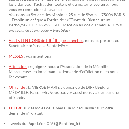
les aider pour l’achat des goûters et du matériel scolaire, nous
vous en remercions à l’avance.
Vos dons au Service des Missions 95 rue de Sèvres – 75006 PARIS
– Établir un chèque à l’ordre de : «Œuvre du Bienheureux
Perboyre» CCP 28588E020 – Mention au dos du chèque : »
Pour
une scolarité et un goûter – Père Silas
«
Vos INTENTIONS de PRIÈRE personnelles
, nous les portons au
Sanctuaire près de la Sainte Mère.
MESSES
: vos intentions
Affiliation
: rejoignez-nous à l’Association de la Médaille
Miraculeuse, en imprimant la demande d’affiliation et en nous
l’envoyant.
Offrande
: la VIERGE MARIE a demandé de DIFFUSER la
MÉDAILLE. Faisons-le. Vous pouvez aussi nous y aider par une
offrande.
LETTRE
aux associés de la Médaille Miraculeuse : sur votre
demande n° gratuit.
Tweets du Pape Léon XIV (@Pontifex_fr)