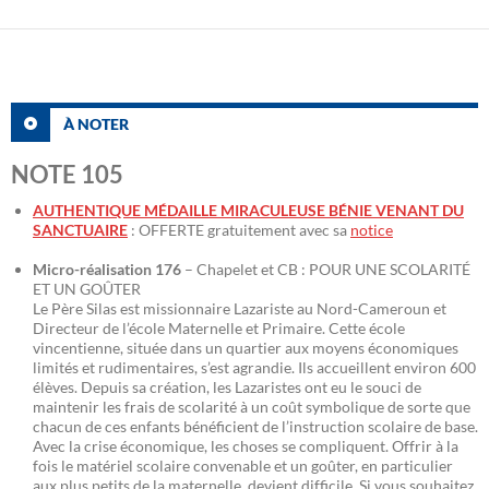
À NOTER
NOTE 105
AUTHENTIQUE MÉDAILLE MIRACULEUSE BÉNIE VENANT DU
SANCTUAIRE
: OFFERTE gratuitement avec sa
notice
Micro-réalisation 176
– Chapelet et CB : POUR UNE SCOLARITÉ
ET UN GOÛTER
Le Père Silas est missionnaire Lazariste au Nord-Cameroun et
Directeur de l’école Maternelle et Primaire. Cette école
vincentienne, située dans un quartier aux moyens économiques
limités et rudimentaires, s’est agrandie. Ils accueillent environ 600
élèves. Depuis sa création, les Lazaristes ont eu le souci de
maintenir les frais de scolarité à un coût symbolique de sorte que
chacun de ces enfants bénéficient de l’instruction scolaire de base.
Avec la crise économique, les choses se compliquent. Offrir à la
fois le matériel scolaire convenable et un goûter, en particulier
aux plus petits de la maternelle, devient difficile. Si vous souhaitez