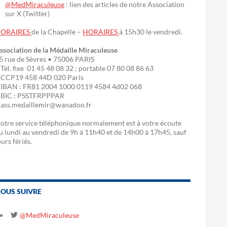
@MedMiraculeuse
: lien des articles de notre Association
sur X (Twitter)
ORAIRES
de la Chapelle –
HORAIRES
à 15h30 le vendredi.
ssociation de la Médaille Miraculeuse
5 rue de Sèvres • 75006 PARIS
 Tél. fixe 01 45 48 08 32 ; portable 07 80 08 86 63
 CCP19 458 44D 020 Paris
 IBAN : FR81 2004 1000 0119 4584 4d02 068
 BIC : PSSTFRPPPAR
 ass.medaillemir@wanadoo.fr
otre service téléphonique normalement est à votre écoute
u lundi au vendredi de 9h à 11h40 et de 14h00 à 17h45, sauf
ours fériés.
OUS SUIVRE
@MedMiraculeuse