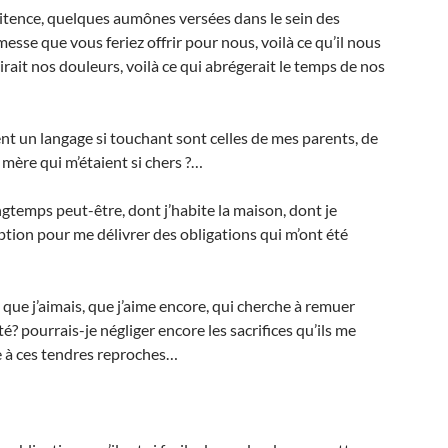
itence, quelques aumônes versées dans le sein des
messe que vous feriez offrir pour nous, voilà ce qu’il nous
cirait nos douleurs, voilà ce qui abrégerait le temps de nos
nt un langage si touchant sont celles de mes parents, de
 mère qui m’étaient si chers ?…
ongtemps peut-être, dont j’habite la maison, dont je
iption pour me délivrer des obligations qui m’ont été
, que j’aimais, que j’aime encore, qui cherche à remuer
é? pourrais-je négliger encore les sacrifices qu’ils me
e à ces tendres reproches…