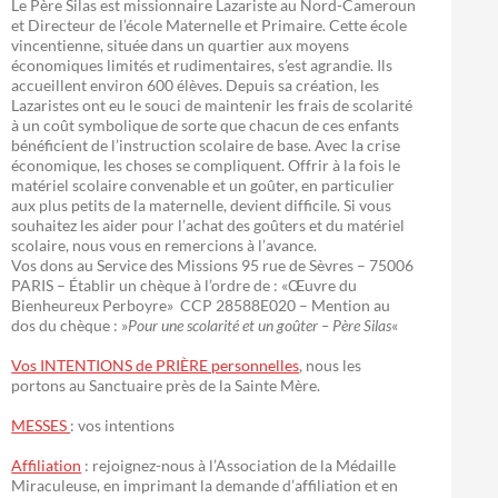
Le Père Silas est missionnaire Lazariste au Nord-Cameroun
et Directeur de l’école Maternelle et Primaire. Cette école
vincentienne, située dans un quartier aux moyens
économiques limités et rudimentaires, s’est agrandie. Ils
accueillent environ 600 élèves. Depuis sa création, les
Lazaristes ont eu le souci de maintenir les frais de scolarité
à un coût symbolique de sorte que chacun de ces enfants
bénéficient de l’instruction scolaire de base. Avec la crise
économique, les choses se compliquent. Offrir à la fois le
matériel scolaire convenable et un goûter, en particulier
aux plus petits de la maternelle, devient difficile. Si vous
souhaitez les aider pour l’achat des goûters et du matériel
scolaire, nous vous en remercions à l’avance.
Vos dons au Service des Missions 95 rue de Sèvres – 75006
PARIS – Établir un chèque à l’ordre de : «Œuvre du
Bienheureux Perboyre» CCP 28588E020 – Mention au
dos du chèque : »
Pour une scolarité et un goûter – Père Silas
«
Vos INTENTIONS de PRIÈRE personnelles
, nous les
portons au Sanctuaire près de la Sainte Mère.
MESSES
: vos intentions
Affiliation
: rejoignez-nous à l’Association de la Médaille
Miraculeuse, en imprimant la demande d’affiliation et en