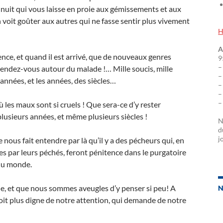
 nuit qui vous laisse en proie aux gémissements et aux
n voit goûter aux autres qui ne fasse sentir plus vivement
H
A
nce, et quand il est arrivé, que de nouveaux genres
9
–
endez-vous autour du malade !… Mille soucis, mille
–
 années, et les années, des siècles…
–
–
–
 les maux sont si cruels ! Que sera-ce d’y rester
plusieurs années, et même plusieurs siècles !
N
d
j
le nous fait entendre par là qu’il y a des pécheurs qui, en
es par leurs péchés, feront pénitence dans le purgatoire
 du monde.
le, et que nous sommes aveugles d’y penser si peu! A
N
oit plus digne de notre attention, qui demande de notre