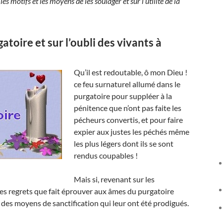
les motifs et les moyens de les soulager et sur l’utilité de la
atoire et sur l’oubli des vivants à
Qu’il est redoutable, ô mon Dieu !
ce feu surnaturel allumé dans le
purgatoire pour suppléer à la
pénitence que n’ont pas faite les
pécheurs convertis, et pour faire
expier aux justes les péchés même
les plus légers dont ils se sont
rendus coupables !
Mais si, revenant sur les
les regrets que fait éprouver aux âmes du purgatoire
t des moyens de sanctification qui leur ont été prodigués.