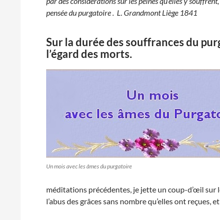
par des considérations sur les peines qu’elles y souffrent, 
pensée du purgatoire . L. Grandmont Liège 1841
Sur la durée des souffrances du purg
l’égard des morts.
Un mois avec les âmes du purgatoire
méditations précédentes, je jette un coup-d’œil sur 
l’abus des grâces sans nombre qu’elles ont reçues, e