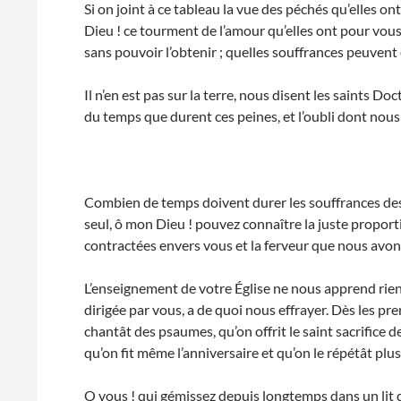
Si on joint à ce tableau la vue des péchés qu’elles o
Dieu ! ce tourment de l’amour qu’elles ont pour vous,
sans pouvoir l’obtenir ; quelles souffrances peuvent
Il n’en est pas sur la terre, nous disent les saints D
du temps que durent ces peines, et l’oubli dont nou
Combien de temps doivent durer les souffrances des 
seul, ô mon Dieu ! pouvez connaître la juste proporti
contractées envers vous et la ferveur que nous avons
L’enseignement de votre Église ne nous apprend rien 
dirigée par vous, a de quoi nous effrayer. Dès les prem
chantât des psaumes, qu’on offrit le saint sacrifice d
qu’on fit même l’anniversaire et qu’on le répétât plus
O vous ! qui gémissez depuis longtemps dans un lit d