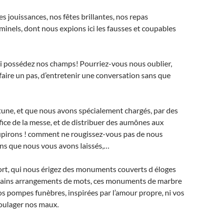
s jouissances, nos fêtes brillantes, nos repas
riminels, dont nous expions ici les fausses et coupables
ui possédez nos champs! Pourriez-vous nous oublier,
e faire un pas, d’entretenir une conversation sans que
rtune, et que nous avons spécialement chargés, par des
rifice de la messe, et de distribuer des aumônes aux
oupirons ! comment ne rougissez-vous pas de nous
iens que nous vous avons laissés,…
ort, qui nous érigez des monuments couverts d éloges
s vains arrangements de mots, ces monuments de marbre
i vos pompes funèbres, inspirées par l’amour propre, ni vos
soulager nos maux.