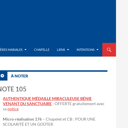
ALLER AU CON
IÈRES MARIALES
CHAPELLE
LIENS
INTENTIONS
À NOTER
NOTE 105
AUTHENTIQUE MÉDAILLE MIRACULEUSE BÉNIE
VENANT DU SANCTUAIRE
: OFFERTE gratuitement avec
sa
notice
Micro-réalisation 176
– Chapelet et CB : POUR UNE
SCOLARITÉ ET UN GOÛTER