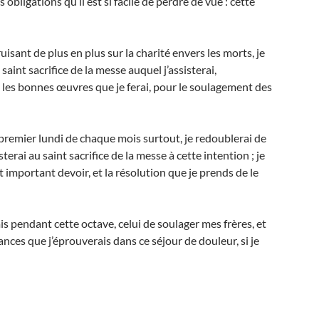
obligations qu’il est si facile de perdre de vue : cette
sant de plus en plus sur la charité envers les morts, je
aint sacrifice de la messe auquel j’assisterai,
s les bonnes œuvres que je ferai, pour le soulagement des
e premier lundi de chaque mois surtout, je redoublerai de
terai au saint sacrifice de la messe à cette intention ; je
 important devoir, et la résolution que je prends de le
is pendant cette octave, celui de soulager mes frères, et
ances que j’éprouverais dans ce séjour de douleur, si je