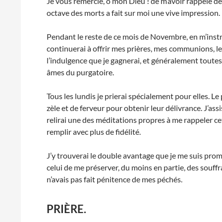
Je vous remercie, ô mon Dieu ! de m’avoir rappelé des 
octave des morts a fait sur moi une vive impression.
Pendant le reste de ce mois de Novembre, en m’instrui
continuerai à offrir mes prières, mes communions, le s
l’indulgence que je gagnerai, et généralement toute
âmes du purgatoire.
Tous les lundis je prierai spécialement pour elles. L
zèle et de ferveur pour obtenir leur délivrance. J’assis
relirai une des méditations propres à me rappeler cet
remplir avec plus de fidélité.
J’y trouverai le double avantage que je me suis prom
celui de me préserver, du moins en partie, des souffr
n’avais pas fait pénitence de mes péchés.
PRIÈRE.