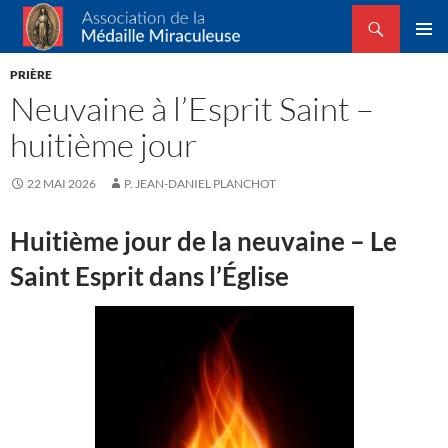
Recherche
Association de la Médaille Miraculeuse
ALLER
MENU
AU
PRIÈRE
PRINCI
CONTENU
Neuvaine à l’Esprit Saint –
huitième jour
22 MAI 2026
P. JEAN-DANIEL PLANCHOT
Huitième jour de la neuvaine – Le
Saint Esprit dans l’Église