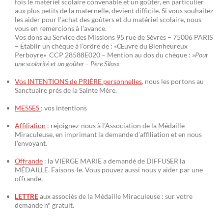
fois le matériel scolaire convenable et un goûter, en particulier
aux plus petits de la maternelle, devient difficile. Si vous souhaitez
les aider pour l’achat des goûters et du matériel scolaire, nous
vous en remercions à l’avance.
Vos dons au Service des Missions 95 rue de Sèvres – 75006 PARIS
– Établir un chèque à l’ordre de : «Œuvre du Bienheureux
Perboyre» CCP 28588E020 – Mention au dos du chèque : »
Pour
une scolarité et un goûter – Père Silas
«
Vos INTENTIONS de PRIÈRE personnelles
, nous les portons au
Sanctuaire près de la Sainte Mère.
MESSES
: vos intentions
Affiliation
: rejoignez-nous à l’Association de la Médaille
Miraculeuse, en imprimant la demande d’affiliation et en nous
l’envoyant.
Offrande
: la VIERGE MARIE a demandé de DIFFUSER la
MÉDAILLE. Faisons-le. Vous pouvez aussi nous y aider par une
offrande.
LETTRE
aux associés de la Médaille Miraculeuse : sur votre
demande n° gratuit.