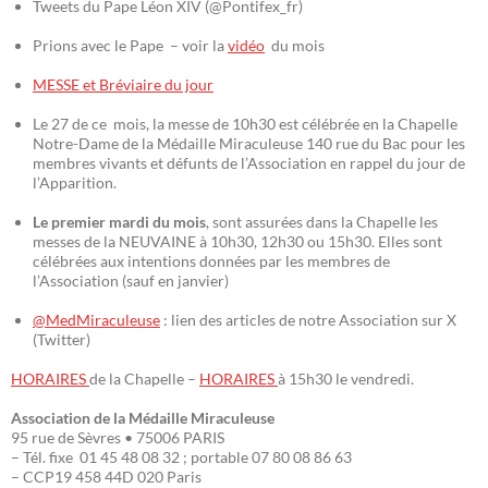
Tweets du Pape Léon XIV (@Pontifex_fr)
Prions avec le Pape – voir la
vidéo
du mois
MESSE et Bréviaire du jour
Le 27 de ce mois, la messe de 10h30 est célébrée en la Chapelle
Notre-Dame de la Médaille Miraculeuse 140 rue du Bac pour les
membres vivants et défunts de l’Association en rappel du jour de
l’Apparition.
Le premier mardi du mois
, sont assurées dans la Chapelle les
messes de la NEUVAINE à 10h30, 12h30 ou 15h30. Elles sont
célébrées aux intentions données par les membres de
l’Association (sauf en janvier)
@MedMiraculeuse
: lien des articles de notre Association sur X
(Twitter)
HORAIRES
de la Chapelle –
HORAIRES
à 15h30 le vendredi.
Association de la Médaille Miraculeuse
95 rue de Sèvres • 75006 PARIS
– Tél. fixe 01 45 48 08 32 ; portable 07 80 08 86 63
– CCP19 458 44D 020 Paris