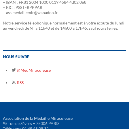
– IBAN : FR81 2004 1000 0119 4584 4d02 068
– BIC : PSSTFRPPPAR
– ass.medaillemir@wanadoo.fr
Notre service téléphonique normalement est à votre écoute du lundi
au vendredi de 9h à 11h40 et de 14h00 à 17h45, sauf jours fériés.
NOUS SUIVRE
@MedMiraculeuse
RSS
Association de la Médaille Miraculeuse
95 rue de Sèvres • 75006 PARIS
Téléphone 01 45 48 08 32