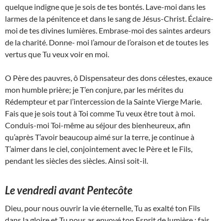
quelque indigne que je sois de tes bontés. Lave-moi dans les
larmes de la pénitence et dans le sang de Jésus-Christ. Éclaire-
moi de tes divines lumières. Embrase-moi des saintes ardeurs
de la charité. Donne- moi l’amour de l’oraison et de toutes les
vertus que Tu veux voir en moi.
O Père des pauvres, ô Dispensateur des dons célestes, exauce
mon humble prière; je T’en conjure, par les mérites du
Rédempteur et par l’intercession de la Sainte Vierge Marie.
Fais que je sois tout à Toi comme Tu veux être tout à moi.
Conduis-moi Toi-même au séjour des bienheureux, afin
qu’après T’avoir beaucoup aimé sur la terre, je continue à
T’aimer dans le ciel, conjointement avec le Père et le Fils,
pendant les siècles des siècles. Ainsi soit-il.
Le vendredi avant Pentecôte
Dieu, pour nous ouvrir la vie éternelle, Tu as exalté ton Fils
dans la gloire et Tu nous as envoyé ton Esprit de lumière : fais