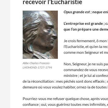
recevoir l’Eucharistie
Opus grande est ; neque en
L’entreprise est grande ;
que l’on prépare une dem
Je crois fermement, ô mon 
l’Eucharistie, et qu’en la r
comme mon Seigneur et mo
Abbe-Charles-Francois-
Non, Seigneur, je ne suis p
LHOMOND-1727-1794
commandez de vous recevoir
ministre ; et je lui ai conf
de la réconciliation : mes péchés sont donc effacés ;
demeure où vous voulez habiter, ornez-la de toutes le
Pourriez-vous me refuser quelque chose, après vous
confiance ; oui, vous guérirez toutes mes infirmités