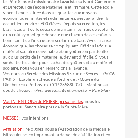
Le Père Silas est missionnaire Lazariste au Nord-Cameroun
et Directeur de l’école Maternelle et Primaire. Cette école
vincentienne, située dans un quartier aux moyens
économiques limités et rudimentaires, s’est agrandie. Ils
accueillent environ 600 élèves. Depuis sa création, les
Lazaristes ont eu le souci de maintenir les frais de scolarité
à un coût symbolique de sorte que chacun de ces enfants
bénéficient de l’instruction scolaire de base. Avec la crise
économique, les choses se compliquent. Offrir à la fois le
matériel scolaire convenable et un goûter, en particulier
aux plus petits de la maternelle, devient difficile. Si vous
souhaitez les aider pour l’achat des goûters et du matériel
scolaire, nous vous en remercions à l’avance.
Vos dons au Service des Missions 95 rue de Sèvres – 75006
PARIS – Établir un chèque à l’ordre de : «Œuvre du
Bienheureux Perboyre» CCP 28588E020 – Mention au
dos du chèque : »
Pour une scolarité et un goûter – Père Silas
«
Vos INTENTIONS de PRIÈRE personnelles
, nous les
portons au Sanctuaire près de la Sainte Mère.
MESSES
: vos intentions
Affiliation
: rejoignez-nous à l’Association de la Médaille
Miraculeuse, en imprimant la demande d’affiliation et en