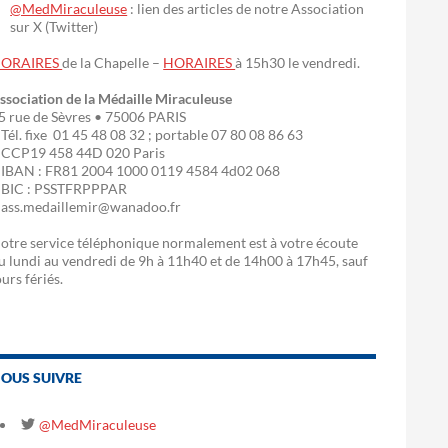
@MedMiraculeuse
: lien des articles de notre Association
sur X (Twitter)
ORAIRES
de la Chapelle –
HORAIRES
à 15h30 le vendredi.
ssociation de la Médaille Miraculeuse
5 rue de Sèvres • 75006 PARIS
 Tél. fixe 01 45 48 08 32 ; portable 07 80 08 86 63
 CCP19 458 44D 020 Paris
 IBAN : FR81 2004 1000 0119 4584 4d02 068
 BIC : PSSTFRPPPAR
 ass.medaillemir@wanadoo.fr
otre service téléphonique normalement est à votre écoute
u lundi au vendredi de 9h à 11h40 et de 14h00 à 17h45, sauf
ours fériés.
OUS SUIVRE
@MedMiraculeuse