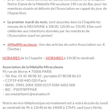
Notre-Dame de la Médaille Miraculeuse 140 rue du Bac pour les
membres vivants et défunts de l’Association en rappel du jour de
l’Apparition.
Le premier mardi du mois
, sont assurées dans la Chapelle les
messes de la NEUVAINE à 10h30, 12h30 ou 15h30. Elles sont
célébrées aux intentions données par les membres de
l’Association (sauf en janvier)
@MedMiraculeuse
: lien des articles de notre Association sur X
(Twitter)
HORAIRES
de la Chapelle –
HORAIRES
à 15h30 le vendredi.
Association de la Médaille Miraculeuse
95 rue de Sèvres • 75006 PARIS
– Tél. fixe 01 45 48 08 32 ; portable 07 80 08 86 63
– CCP19 458 44D 020 Paris
– IBAN : FR81 2004 1000 0119 4584 4d02 068
– BIC : PSSTFRPPPAR
– ass.medaillemir@wanadoo.fr
Notre service téléphonique normalement est à votre écoute du lundi
au vendredi de 9h à 11h40 et de 14h00 à 17h45, sauf jours fériés.