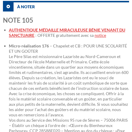
À NOTER
NOTE 105
AUTHENTIQUE MÉDAILLE MIRACULEUSE BÉNIE VENANT DU
SANCTUAIRE
: OFFERTE gratuitement avec sa
notice
Micro-réalisation 176
– Chapelet et CB : POUR UNE SCOLARITÉ
ET UN GOÛTER
Le Père Silas est missionnaire Lazariste au Nord-Cameroun et
Directeur de l’école Maternelle et Primaire. Cette école
vincentienne, située dans un quartier aux moyens économiques
limités et rudimentaires, s’est agrandie. Ils accueillent environ 600
élèves. Depuis sa création, les Lazaristes ont eu le souci de
maintenir les frais de scolarité à un coût symbolique de sorte que
chacun de ces enfants bénéficient de l’instruction scolaire de base.
Avec la crise économique, les choses se compliquent. Offrir à la
fois le matériel scolaire convenable et un goûter, en particulier
aux plus petits de la maternelle, devient difficile. Si vous souhaitez
les aider pour l’achat des goûters et du matériel scolaire, nous
vous en remercions à l’avance.
Vos dons au Service des Missions 95 rue de Sèvres – 75006 PARIS
– Établir un chèque à l’ordre de : «Œuvre du Bienheureux
Perboyre» CCP 28588E020 – Mention au dos du chèque : »
Pour