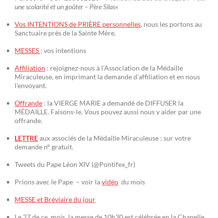
une scolarité et un goûter – Père Silas
«
Vos INTENTIONS de PRIÈRE personnelles
, nous les portons au
Sanctuaire près de la Sainte Mère.
MESSES
: vos intentions
Affiliation
: rejoignez-nous à l’Association de la Médaille
Miraculeuse, en imprimant la demande d’affiliation et en nous
l’envoyant.
Offrande
: la VIERGE MARIE a demandé de DIFFUSER la
MÉDAILLE. Faisons-le. Vous pouvez aussi nous y aider par une
offrande.
LETTRE
aux associés de la Médaille Miraculeuse : sur votre
demande n° gratuit.
Tweets du Pape Léon XIV (@Pontifex_fr)
Prions avec le Pape – voir la
vidéo
du mois
MESSE et Bréviaire du jour
Le 27 de ce mois, la messe de 10h30 est célébrée en la Chapelle