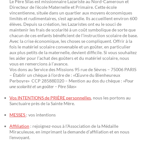
Le Père Silas est missionnaire Lazariste au Nord-Cameroun et
Directeur de l’école Maternelle et Primaire. Cette école
vincentienne, située dans un quartier aux moyens économiques
limités et rudimentaires, s’est agrandie. Ils accueillent environ 600
élèves. Depuis sa création, les Lazaristes ont eu le souci de
maintenir les frais de scolarité à un coût symbolique de sorte que
chacun de ces enfants bénéficient de l’instruction scolaire de base.
Avec la crise économique, les choses se compliquent. Offrir à la
fois le matériel scolaire convenable et un goûter, en particulier
aux plus petits de la maternelle, devient difficile. Si vous souhaitez
les aider pour l’achat des goûters et du matériel scolaire, nous
vous en remercions à l’avance.
Vos dons au Service des Missions 95 rue de Sèvres – 75006 PARIS
– Établir un chèque à l’ordre de : «Œuvre du Bienheureux
Perboyre» CCP 28588E020 – Mention au dos du chèque : »
Pour
une scolarité et un goûter – Père Silas
«
Vos INTENTIONS de PRIÈRE personnelles
, nous les portons au
Sanctuaire près de la Sainte Mère.
MESSES
: vos intentions
Affiliation
: rejoignez-nous à l’Association de la Médaille
Miraculeuse, en imprimant la demande d’affiliation et en nous
l’envoyant.