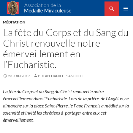
Recherche
Association de la Médaille Miraculeuse
ALLER
MENU
AU
MÉDITATION
PRINCI
CONTENU
La fête du Corps et du Sang du
Christ renouvelle notre
émerveillement en
l’Eucharistie.
23 JUIN 2019
P. JEAN-DANIEL PLANCHOT
La fête du Corps et du Sang du Christ renouvelle notre
émerveillement dans l’Eucharistie.
Lors de la prière de l’Angélus, ce
dimanche sur la place Saint-Pierre, le Pape François a médité sur la
solennité et invité les chrétiens à partager entre eux cet
émerveillement.