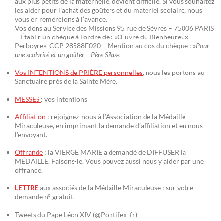
aux plus petits de la maternelle, devient difficile. Si vous souhaitez
les aider pour l’achat des goûters et du matériel scolaire, nous
vous en remercions à l’avance.
Vos dons au Service des Missions 95 rue de Sèvres – 75006 PARIS
– Établir un chèque à l’ordre de : «Œuvre du Bienheureux
Perboyre» CCP 28588E020 – Mention au dos du chèque : »
Pour
une scolarité et un goûter – Père Silas
«
Vos INTENTIONS de PRIÈRE personnelles
, nous les portons au
Sanctuaire près de la Sainte Mère.
MESSES
: vos intentions
Affiliation
: rejoignez-nous à l’Association de la Médaille
Miraculeuse, en imprimant la demande d’affiliation et en nous
l’envoyant.
Offrande
: la VIERGE MARIE a demandé de DIFFUSER la
MÉDAILLE. Faisons-le. Vous pouvez aussi nous y aider par une
offrande.
LETTRE
aux associés de la Médaille Miraculeuse : sur votre
demande n° gratuit.
Tweets du Pape Léon XIV (@Pontifex_fr)