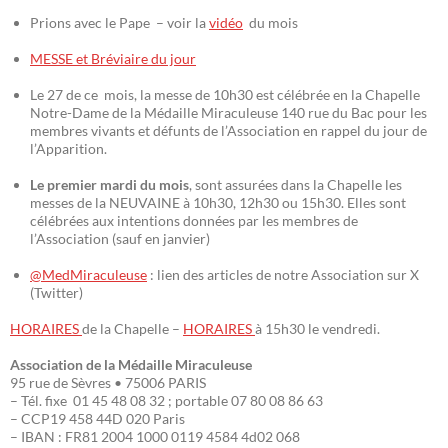
Prions avec le Pape – voir la
vidéo
du mois
MESSE et Bréviaire du jour
Le 27 de ce mois, la messe de 10h30 est célébrée en la Chapelle
Notre-Dame de la Médaille Miraculeuse 140 rue du Bac pour les
membres vivants et défunts de l’Association en rappel du jour de
l’Apparition.
Le premier mardi du mois
, sont assurées dans la Chapelle les
messes de la NEUVAINE à 10h30, 12h30 ou 15h30. Elles sont
célébrées aux intentions données par les membres de
l’Association (sauf en janvier)
@MedMiraculeuse
: lien des articles de notre Association sur X
(Twitter)
HORAIRES
de la Chapelle –
HORAIRES
à 15h30 le vendredi.
Association de la Médaille Miraculeuse
95 rue de Sèvres • 75006 PARIS
– Tél. fixe 01 45 48 08 32 ; portable 07 80 08 86 63
– CCP19 458 44D 020 Paris
– IBAN : FR81 2004 1000 0119 4584 4d02 068