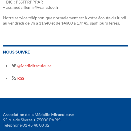
– BIC : PSSTFRPPPAR
– ass.medaillemir@wanadoo.fr
Notre service téléphonique normalement est à votre écoute du lundi
au vendredi de 9h à 11h40 et de 14h00 à 17h45, sauf jours fériés.
NOUS SUIVRE
@MedMiraculeuse
RSS
Association de la Médaille Miraculeuse
95 rue de Sèvres • 75006 PARIS
Téléphone 01 45 48 08 32